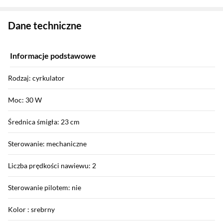
Zostałeś przeniesiony do danych technicznych produktu
Dane techniczne
Informacje podstawowe
Rodzaj: cyrkulator
Moc: 30 W
Średnica śmigła: 23 cm
Sterowanie: mechaniczne
Liczba prędkości nawiewu: 2
Sterowanie pilotem: nie
Kolor : srebrny