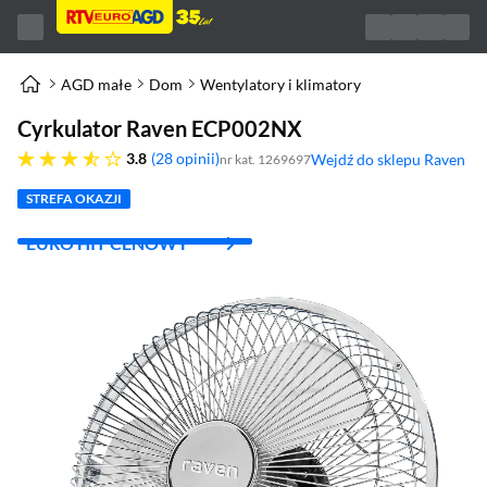
AGD małe
Dom
Wentylatory i klimatory
Cyrkulator Raven ECP002NX
3.8 gwiazdek
3.8
28 opinii
Wejdź do sklepu Raven
nr kat. 1269697
(otworzy się w nowym okn
STREFA OKAZJI
EURO HIT CENOWY