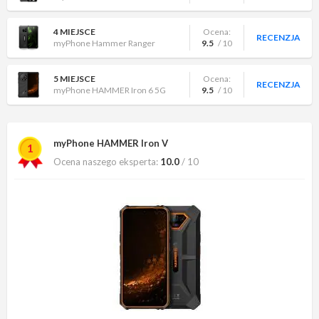
4 MIEJSCE
Ocena:
RECENZJA
myPhone Hammer Ranger
9.5
/ 10
5 MIEJSCE
Ocena:
RECENZJA
myPhone HAMMER Iron 6 5G
9.5
/ 10
myPhone HAMMER Iron V
1
Ocena naszego eksperta:
10.0
/ 10