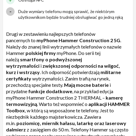
Duże wymiary telefonu mogą sprawić, że niektórym
użytkownikom będzie trudniej obsługiwać go jedną ręką
Drugi w zestawieniu najlepszych telefonów
pancernych to
myPhone Hammer Construction 2 5G
.
Należy do znanej linii wytrzymałych telefonów o nazwie
Hammer
polskiej firmy
myPhone. Do serii tej
należą
smartfony o podwyższonej
wytrzymałości
i
zwiększonej odporności na wilgoć,
kurz i wstrząsy
. Ich odporność potwierdzają
militarne
certyfikaty
wytrzymałości. Zanim trafią na rynek,
przechodzą specjalne testy.
Mają mocne baterie
i
przydatne
funkcje dodatkowe
, na przykład edycja
myPhone Hammer Construction 2 THERMAL –
kamerę
termowizyjną
. Warto też wspomnieć o
aplikacji HAMMER
Toolbox
, w którą są wyposażone te telefony. Jest to
niezbędnik każdego majsterkowicza. Zawiera
m.in.
poziomicę, miernik hałasu, latarkę oraz laserowy
dalmierz
z zasięgiem do 50 m. Telefony Hammer są często
wybierane przez osoby pracujące w trudnych warunkach: