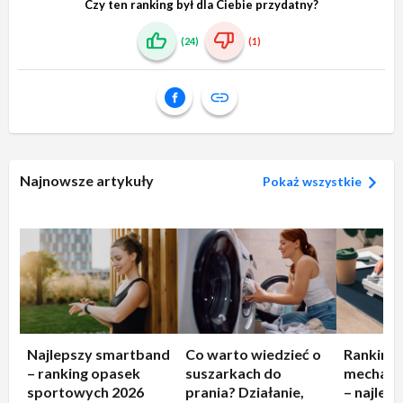
Czy ten ranking był dla Ciebie przydatny?
(24)
(1)
Najnowsze artykuły
Pokaż wszystkie
Najlepszy smartband
Co warto wiedzieć o
Ranking 
– ranking opasek
suszarkach do
mechani
sportowych 2026
prania? Działanie,
– najlep