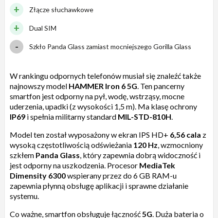
Złącze słuchawkowe
Dual SIM
Szkło Panda Glass zamiast mocniejszego Gorilla Glass
W rankingu odpornych telefonów musiał się znaleźć także
najnowszy model
HAMMER Iron 6 5G
. Ten pancerny
smartfon jest odporny na pył, wodę, wstrząsy, mocne
uderzenia, upadki (z wysokości 1,5 m). Ma klasę ochrony
IP69
i spełnia militarny standard
MIL-STD-810H
.
Model ten został wyposażony w ekran IPS HD+
6,56 cala
z
wysoką częstotliwością odświeżania
120 Hz
, wzmocniony
szkłem
Panda Glass
, który zapewnia dobrą widoczność i
jest odporny na uszkodzenia. Procesor
MediaTek
Dimensity 6300
wspierany przez do 6 GB RAM-u
zapewnia płynną obsługę aplikacji i sprawne działanie
systemu.
Co ważne, smartfon obsługuje łączność
5G
. Duża bateria o