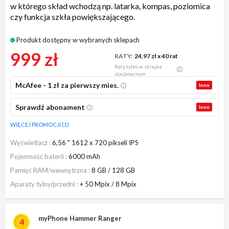
w którego skład wchodzą np. latarka, kompas, poziomica
czy funkcja szkła powiększającego.
Produkt dostępny w wybranych sklepach
999 zł
RATY:
24,97 zł
x 40 rat
Raty tylko w sklepie
stacjonarnym
McAfee - 1 zł za pierwszy mies.
Inne
Sprawdź abonament
Inne
WIĘCEJ PROMOCJI (1)
Wyświetlacz
6,56 " 1612 x 720 pikseli IPS
Pojemność baterii
6000 mAh
Pamięć RAM/wewnętrzna
8 GB / 128 GB
Aparaty tylny/przedni
+ 50 Mpix / 8 Mpix
myPhone Hammer Ranger
4