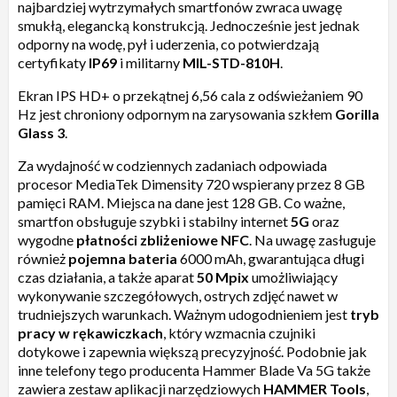
najbardziej wytrzymałych smartfonów zwraca uwagę
smukłą, elegancką konstrukcją. Jednocześnie jest jednak
odporny na wodę, pył i uderzenia, co potwierdzają
certyfikaty
IP69
i militarny
MIL-STD-810H
.
Ekran IPS HD+ o przekątnej 6,56 cala z odświeżaniem 90
Hz jest chroniony odpornym na zarysowania szkłem
Gorilla
Glass 3
.
Za wydajność w codziennych zadaniach odpowiada
procesor MediaTek Dimensity 720 wspierany przez 8 GB
pamięci RAM. Miejsca na dane jest 128 GB. Co ważne,
smartfon obsługuje szybki i stabilny internet
5G
oraz
wygodne
płatności zbliżeniowe NFC
. Na uwagę zasługuje
również
pojemna bateria
6000 mAh, gwarantująca długi
czas działania, a także aparat
50 Mpix
umożliwiający
wykonywanie szczegółowych, ostrych zdjęć nawet w
trudniejszych warunkach. Ważnym udogodnieniem jest
tryb
pracy w rękawiczkach
, który wzmacnia czujniki
dotykowe i zapewnia większą precyzyjność. Podobnie jak
inne telefony tego producenta Hammer Blade Va 5G także
zawiera zestaw aplikacji narzędziowych
HAMMER Tools
,