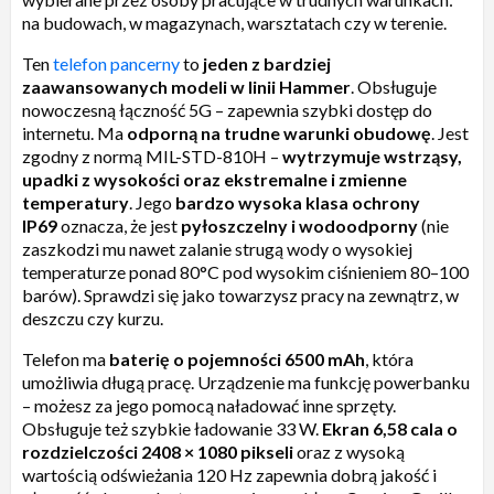
na budowach, w magazynach, warsztatach czy w terenie.
Ten
telefon pancerny
to
jeden z bardziej
zaawansowanych modeli w linii Hammer
. Obsługuje
nowoczesną łączność 5G – zapewnia szybki dostęp do
internetu. Ma
odporną na trudne warunki obudowę
. Jest
zgodny z normą MIL-STD-810H –
wytrzymuje wstrząsy,
upadki z wysokości oraz ekstremalne i zmienne
temperatury
. Jego
bardzo wysoka klasa ochrony
IP69
oznacza, że jest
pyłoszczelny i wodoodporny
(nie
zaszkodzi mu nawet zalanie strugą wody o wysokiej
temperaturze ponad 80°C pod wysokim ciśnieniem 80–100
barów). Sprawdzi się jako towarzysz pracy na zewnątrz, w
deszczu czy kurzu.
Telefon ma
baterię o pojemności 6500 mAh
, która
umożliwia długą pracę. Urządzenie ma funkcję powerbanku
– możesz za jego pomocą naładować inne sprzęty.
Obsługuje też szybkie ładowanie 33 W.
Ekran 6,58 cala o
rozdzielczości 2408
×
1080 pikseli
oraz z wysoką
wartością odświeżania 120 Hz zapewnia dobrą jakość i