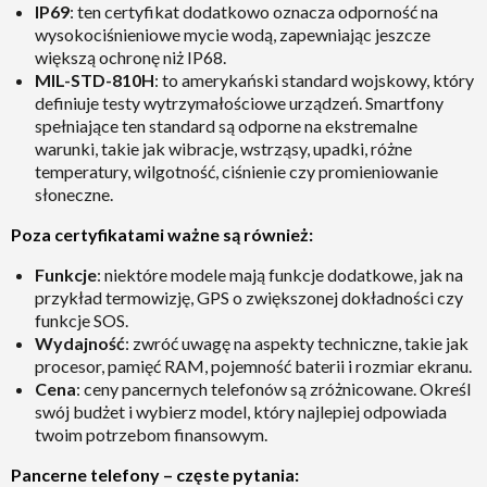
IP69
: ten certyfikat dodatkowo oznacza odporność na
wysokociśnieniowe mycie wodą, zapewniając jeszcze
większą ochronę niż IP68.
MIL-STD-810H
: to amerykański standard wojskowy, który
definiuje testy wytrzymałościowe urządzeń. Smartfony
spełniające ten standard są odporne na ekstremalne
warunki, takie jak wibracje, wstrząsy, upadki, różne
temperatury, wilgotność, ciśnienie czy promieniowanie
słoneczne.
Poza certyfikatami ważne są również:
Funkcje
: niektóre modele mają funkcje dodatkowe, jak na
przykład termowizję, GPS o zwiększonej dokładności czy
funkcje SOS.
Wydajność
: zwróć uwagę na aspekty techniczne, takie jak
procesor, pamięć RAM, pojemność baterii i rozmiar ekranu.
Cena
: ceny pancernych telefonów są zróżnicowane. Określ
swój budżet i wybierz model, który najlepiej odpowiada
twoim potrzebom finansowym.
Pancerne telefony – częste pytania: