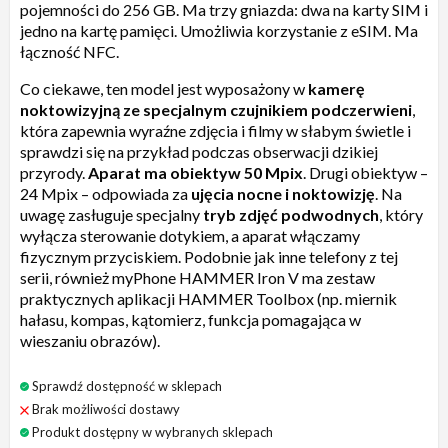
pojemności do 256 GB. Ma trzy gniazda: dwa na karty SIM i
jedno na kartę pamięci. Umożliwia korzystanie z eSIM. Ma
łączność NFC.
Co ciekawe, ten model jest wyposażony w
kamerę
noktowizyjną ze specjalnym czujnikiem podczerwieni
,
która zapewnia wyraźne zdjęcia i filmy w słabym świetle i
sprawdzi się na przykład podczas obserwacji dzikiej
przyrody.
Aparat ma obiektyw 50 Mpix
. Drugi obiektyw –
24 Mpix – odpowiada za
ujęcia nocne i noktowizję
. Na
uwagę zasługuje specjalny
tryb zdjęć podwodnych
, który
wyłącza sterowanie dotykiem, a aparat włączamy
fizycznym przyciskiem. Podobnie jak inne telefony z tej
serii, również myPhone HAMMER Iron V ma zestaw
praktycznych aplikacji HAMMER Toolbox (np. miernik
hałasu, kompas, kątomierz, funkcja pomagająca w
wieszaniu obrazów).
Sprawdź dostępność w sklepach
Brak możliwości dostawy
Produkt dostępny w wybranych sklepach