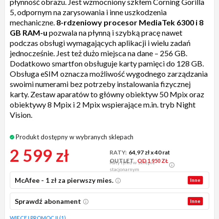
płynność obrazu. Jest wzmocniony szkłem Corning Gorilla
5, odpornym na zarysowania i inne uszkodzenia
mechaniczne.
8-rdzeniowy procesor MediaTek 6300 i 8
GB RAM-u
pozwala na płynną i szybką pracę nawet
podczas obsługi wymagających aplikacji i wielu zadań
jednocześnie. Jest też dużo miejsca na dane – 256 GB.
Dodatkowo smartfon obsługuje karty pamięci do 128 GB.
Obsługa eSIM oznacza możliwość wygodnego zarządzania
swoimi numerami bez potrzeby instalowania fizycznej
karty. Zestaw aparatów to główny obiektyw 50 Mpix oraz
obiektywy 8 Mpix i 2 Mpix wspierające m.in. tryb Night
Vision.
Produkt dostępny w wybranych sklepach
2 599 zł
RATY:
64,97 zł
x 40 rat
OUTLET
OD 1 950 ZŁ
Raty tylko w sklepie
stacjonarnym
McAfee - 1 zł za pierwszy mies.
Inne
Sprawdź abonament
Inne
WIĘCEJ PROMOCJI (1)