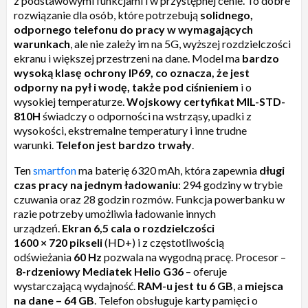
z podstawowymi funkcjami i w przystępnej cenie. To dobre
rozwiązanie dla osób, które potrzebują
solidnego,
odpornego telefonu do pracy w wymagających
warunkach
, ale nie zależy im na 5G, wyższej rozdzielczości
ekranu i większej przestrzeni na dane. Model ma
bardzo
wysoką klasę ochrony IP69, co oznacza, że jest
odporny na pył i wodę, także pod ciśnieniem
i o
wysokiej temperaturze.
Wojskowy certyfikat MIL-STD-
810H
świadczy o odporności na wstrząsy, upadki z
wysokości, ekstremalne temperatury i inne trudne
warunki.
Telefon jest bardzo trwały
.
Ten
smartfon
ma baterię 6320 mAh, która zapewnia
długi
czas pracy na jednym ładowaniu
: 294 godziny w trybie
czuwania oraz 28 godzin rozmów. Funkcja powerbanku w
razie potrzeby umożliwia ładowanie innych
urządzeń.
Ekran 6,5 cala o rozdzielczości
1600
×
720
pikseli
(HD+) i z częstotliwością
odświeżania
60 Hz
pozwala na wygodną pracę. Procesor –
8-rdzeniowy Mediatek Helio G36
– oferuje
wystarczającą wydajność.
RAM-u jest tu 6 GB
, a
miejsca
na dane – 64 GB
. Telefon obsługuje karty pamięci o