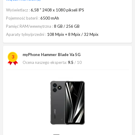
Wyświetlacz
6,58 " 2408 x 1080 pikseli IPS
Pojemność baterii
6500 mAh
Pamięć RAM/wewnętrzna
8 GB / 256 GB
Aparaty tylny/przedni
108 Mpix + 8 Mpix / 32 Mpix
myPhone Hammer Blade Va 5G
3
Ocena naszego eksperta:
9.5
/ 10