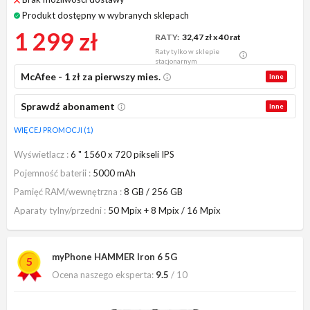
Produkt dostępny w wybranych sklepach
1 299 zł
RATY:
32,47 zł
x 40 rat
Raty tylko w sklepie
stacjonarnym
McAfee - 1 zł za pierwszy mies.
Inne
Sprawdź abonament
Inne
WIĘCEJ PROMOCJI (1)
Wyświetlacz
6 " 1560 x 720 pikseli IPS
Pojemność baterii
5000 mAh
Pamięć RAM/wewnętrzna
8 GB / 256 GB
Aparaty tylny/przedni
50 Mpix + 8 Mpix / 16 Mpix
myPhone HAMMER Iron 6 5G
5
Ocena naszego eksperta:
9.5
/ 10