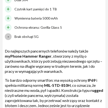
Czytnik kart pamięci do 1 TB
Wymienna bateria 5000 mAh
Ochrona ekranu: Gorilla Glass 5
Brak obsługi 5G
Do najlepszych pancernych telefonów należy także
myPhone Hammer Ranger
, stworzony z myślą o
użytkownikach, którzy potrzebują niezawodnego sprzętu –
zarówno na długie wyprawy w trudnym terenie, jak i do
pracy w wymagających warunkach.
To bardzo odporny smartfon: ma wysoką ochrony
IP69
i
spełnia militarną normę
MIL-STD-810H
, co oznacza, że
niestraszne mu woda, pył i upadki. Konstrukcja typu
rugged
(czyli właśnie pancerna, wytrzymała) została
zaprojektowana tak, by przetrwać wstrząsy oraz kontakt z
błotem i deszczem. Jednocześnie jest to urządzenie