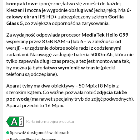
kompaktowe
i poręczne, łatwo się zmieści do każdej
kieszeni i można je wygodnie obsługiwać jedną ręką. Ma
6-
calowy ekran
IPS HD+ zabezpieczony szkłem
Gorilla
Glass 5
, co zwiększa odporność na zarysowania.
Za wydajność odpowiada procesor
MediaTek Helio G99
wspierany przez 8 GB RAM-u (lub 6 – w zależności od
wersji) – urządzenie dobrze sobie radzi z codziennymi
zadaniami. Na uwagę zasługuje bateria 5000 mAh, która nie
tylko zapewnia długi czas pracy, a też jest montowana tak,
by można ją było
łatwo wymienić w trasie
(plecki
telefonu są odczepiane).
Aparat tylny ma dwa obiektywy – 50 Mpix i 8 Mpix z
szerokim kątem. Co ważne, pozwala robić
zdjęcia także
pod wodą
(ma nawet specjalny tryb do zdjęć podwodnych).
Aparat przedni to 16 Mpix.
Karta informacyjna produktu
Sprawdź dostępność w sklepach
Brak możliwości dostawy