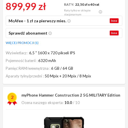
899,99 zł
RATY:
22,50 zł
x 40 rat
Raty tylko w sklepie
stacjonarnym
McAfee - 1 zł za pierwszy mies.
Inne
Sprawdź abonament
Inne
WIĘCEJ PROMOCJI (1)
Wyświetlacz
6,5 " 1600 x 720 pikseli IPS
Pojemność baterii
6320 mAh
Pamięć RAM/wewnętrzna
6 GB / 64 GB
Aparaty tylny/przedni
50 Mpix + 20 Mpix / 8 Mpix
myPhone Hammer Construction 2 5G MILITARY Edition
2
Ocena naszego eksperta:
10.0
/ 10