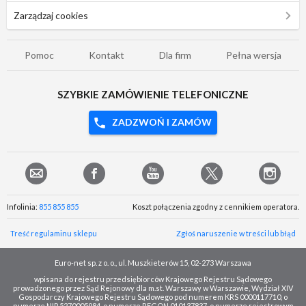
Zarządzaj cookies
Pomoc
Kontakt
Dla firm
Pełna wersja
SZYBKIE ZAMÓWIENIE TELEFONICZNE
ZADZWOŃ I ZAMÓW
Infolinia:
855 855 855
Koszt połączenia zgodny z cennikiem operatora.
Treść regulaminu sklepu
Zgłoś naruszenie w treści lub błąd
Euro-net sp. z o. o., ul. Muszkieterów 15, 02-273 Warszawa
wpisana do rejestru przedsiębiorców Krajowego Rejestru Sądowego
prowadzonego przez Sąd Rejonowy dla m.st. Warszawy w Warszawie, Wydział XIV
Gospodarczy Krajowego Rejestru Sądowego pod numerem KRS 0000117710, o
numerze NIP 5270005984, o numerze REGON 010137837, o numerze rejestrowym