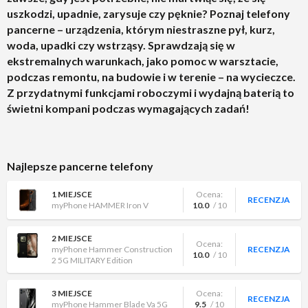
uszkodzi, upadnie, zarysuje czy pęknie? Poznaj telefony
pancerne – urządzenia, którym niestraszne pył, kurz,
woda, upadki czy wstrząsy. Sprawdzają się w
ekstremalnych warunkach, jako pomoc w warsztacie,
podczas remontu, na budowie i w terenie – na wycieczce.
Z przydatnymi funkcjami roboczymi i wydajną baterią to
świetni kompani podczas wymagających zadań!
Najlepsze pancerne telefony
1 MIEJSCE
Ocena:
RECENZJA
myPhone HAMMER Iron V
10.0
/ 10
2 MIEJSCE
Ocena:
myPhone Hammer Construction
RECENZJA
10.0
/ 10
2 5G MILITARY Edition
3 MIEJSCE
Ocena:
RECENZJA
myPhone Hammer Blade Va 5G
9.5
/ 10