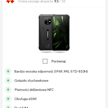
Ocena naszego eksperta:
9.5
/ 10
Porównaj
Bardzo wysoka odporność (IP69, MIL-STD-810H)
Gniazdo słuchawkowe
Płatności zbliżeniowe NFC
Obsługa eSIM
Dual SIM