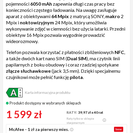
pojemności
6050 mAh
zapewnia długi czas pracy bez
konieczności częstego ładowania. Na uwagę zasługuje
aparat z obiektywami
64 Mpix
z matrycą SONY,
makro
2
Mpix i
noktowizyjnym
24 Mpix, który umożliwia
wykonywanie zdjęć w ciemności bez użycia latarki. Przedni
obiektyw 16 Mpix pozwala wygodnie prowadzić
wideorozmowy.
Telefon pozwala korzystać z płatności zbliżeniowych
NFC
,
a także dwóch kart nano SIM (
Dual SIM
), ma czytnik linii
papilarnych z boku obudowy i coraz rzadziej spotykane
złącze słuchawkowe
(jack 3,5 mm). Dzięki specjalnemu
czujnikowi może pełnić funkcję
pilota
.
Karta informacyjna produktu
Produkt dostępny w wybranych sklepach
1 599 zł
RATY:
39,97 zł
x 40 rat
Raty tylko w sklepie
stacjonarnym
McAfee - 1 zł za pierwszy mies.
Inne