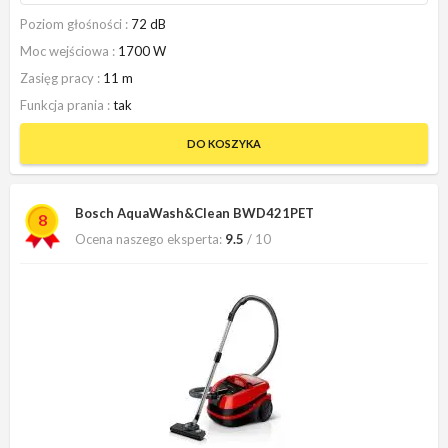
Poziom głośności
72 dB
Moc wejściowa
1700 W
Zasięg pracy
11 m
Funkcja prania
tak
DO KOSZYKA
Bosch AquaWash&Clean BWD421PET
8
Ocena naszego eksperta:
9.5
/ 10