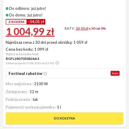
Do odbioru:
już jutro!
Do domu:
już jutro!
-54,01 zł
Z KODEM
1 004,99 zł
RATY:
33,50 zł
x 30 rat 0%
Najniższa cena z 30 dni przed obniżką:
1 059 zł
Cena bez kodu:
1 099 zł
Wpisz w koszyku kod:
RGFL2807030826A3
(obowiązuje do 31.08.2026 do 23:45)
Festiwal rabatów
Inne
Moc wejściowa
2100 W
Zasięg pracy
12 m
Funkcja prania
tak
Pojemność worka/pojemnika
5 l
DO KOSZYKA