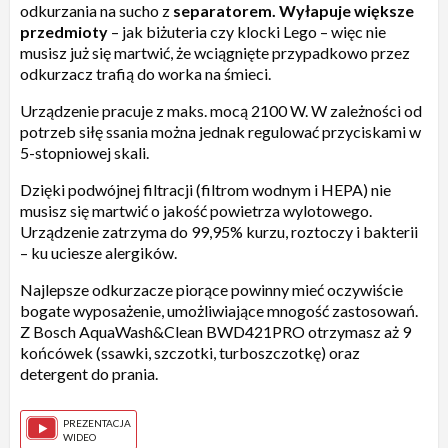
odkurzania na sucho z
separatorem. Wyłapuje większe
przedmioty
– jak biżuteria czy klocki Lego – więc nie
musisz już się martwić, że wciągnięte przypadkowo przez
odkurzacz trafią do worka na śmieci.
Urządzenie pracuje z maks. mocą 2100 W. W zależności od
potrzeb siłę ssania można jednak regulować przyciskami w
5-stopniowej skali.
Dzięki podwójnej filtracji (filtrom wodnym i HEPA) nie
musisz się martwić o jakość powietrza wylotowego.
Urządzenie zatrzyma do 99,95% kurzu, roztoczy i bakterii
– ku uciesze alergików.
Najlepsze odkurzacze piorące powinny mieć oczywiście
bogate wyposażenie, umożliwiające mnogość zastosowań.
Z Bosch AquaWash&Clean BWD421PRO otrzymasz aż 9
końcówek (ssawki, szczotki, turboszczotkę) oraz
detergent do prania.
PREZENTACJA
WIDEO