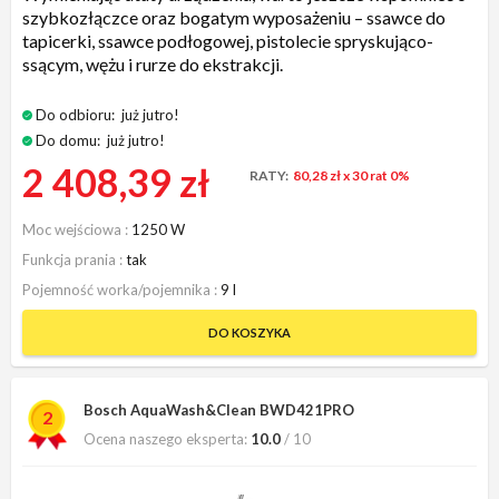
szybkozłączce oraz bogatym wyposażeniu – ssawce do
tapicerki, ssawce podłogowej, pistolecie spryskująco-
ssącym, wężu i rurze do ekstrakcji.
Do odbioru:
już jutro!
Do domu:
już jutro!
2 408,39 zł
RATY:
80,28 zł
x 30 rat 0%
Moc wejściowa
1250 W
Funkcja prania
tak
Pojemność worka/pojemnika
9 l
DO KOSZYKA
Bosch AquaWash&Clean BWD421PRO
2
Ocena naszego eksperta:
10.0
/ 10