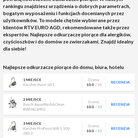
rankingu znajdziesz urządzenia o dobrych parametrach,
7 MIEJSCE
Ocena:
bogatym wyposażeniu i funkcjach docenianych przez
Thomas Aqua+ Multiclean X10
RECENZJA
10.0
/ 10
Parquet
użytkowników. To modele chętnie wybierane przez
klientów RTV EURO AGD, rekomendowane także przez
8 MIEJSCE
Ocena:
ekspertów. Najlepsze odkurzacze piorące dla alergików,
Bosch AquaWash&Clean
RECENZJA
9.5
/ 10
BWD421PET
czyścioszków i do domów ze zwierzakami. Znajdź idealny
dla siebie!
9 MIEJSCE
Ocena:
RECENZJA
MPM MOD-48
9.0
/ 10
Najlepsze odkurzacze piorące do domu, biura, hotelu
10 MIEJSCE
Ocena:
RECENZJA
Dreame N10
9.0
/ 10
1 MIEJSCE
Ocena:
RECENZJA
Kärcher Puzzi 10/1
10.0
/ 10
2 MIEJSCE
Ocena:
Bosch AquaWash&Clean
RECENZJA
10.0
/ 10
BWD421PRO
3 MIEJSCE
Ocena:
Kärcher ProPuzzi 800 1.100-
RECENZJA
10.0
/ 10
280.0