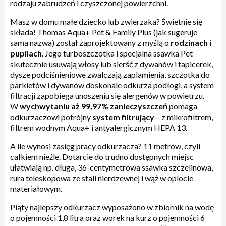
rodzaju zabrudzeń i czyszczonej powierzchni.
Masz w domu małe dziecko lub zwierzaka? Świetnie się
składa! Thomas Aqua+ Pet & Family Plus (jak sugeruje
sama nazwa) został zaprojektowany z myślą o
rodzinach i
pupilach
. Jego turboszczotka i specjalna ssawka Pet
skutecznie usuwają włosy lub sierść z dywanów i tapicerek,
dysze podciśnieniowe zwalczają zaplamienia, szczotka do
parkietów i dywanów doskonale odkurza podłogi, a system
filtracji zapobiega unoszeniu się alergenów w powietrzu.
W
wychwytaniu aż 99,97% zanieczyszczeń
pomaga
odkurzaczowi potrójny
system filtrujący
– z mikrofiltrem,
filtrem wodnym Aqua+ i antyalergicznym HEPA 13.
A ile wynosi zasięg pracy odkurzacza? 11 metrów, czyli
całkiem nieźle. Dotarcie do trudno dostępnych miejsc
ułatwiają np. długa, 36-centymetrowa ssawka szczelinowa,
rura teleskopowa ze stali nierdzewnej i wąż w oplocie
materiałowym.
Piąty najlepszy odkurzacz wyposażono w zbiornik na wodę
o pojemności 1,8 litra oraz worek na kurz o pojemności 6