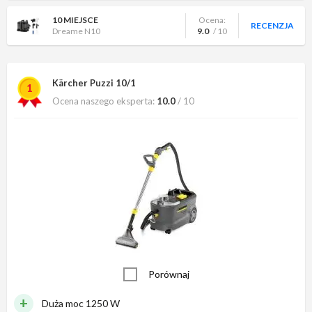
10 MIEJSCE
Ocena:
RECENZJA
Dreame N10
9.0
/ 10
Kärcher Puzzi 10/1
1
Ocena naszego eksperta:
10.0
/ 10
Porównaj
Duża moc 1250 W