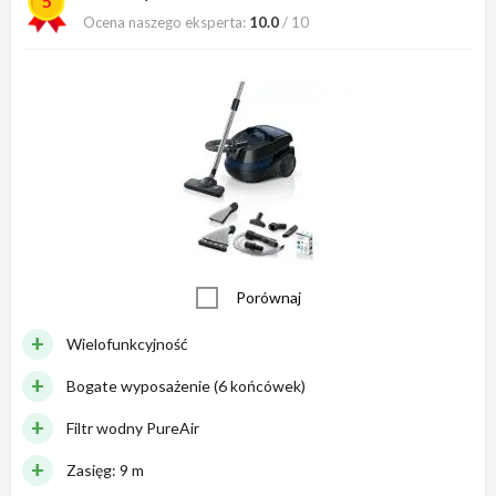
5
Ocena naszego eksperta:
10.0
/ 10
Porównaj
Wielofunkcyjność
Bogate wyposażenie (6 końcówek)
Filtr wodny PureAir
Zasięg: 9 m