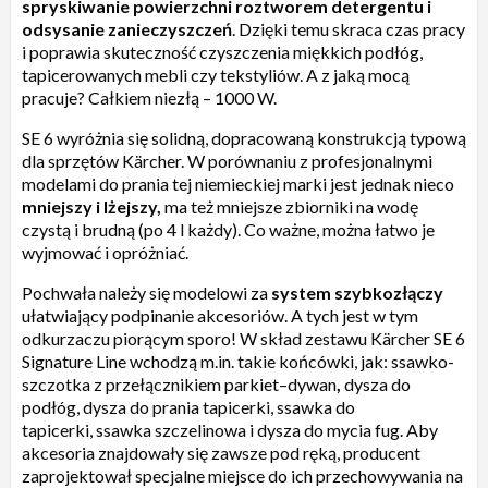
spryskiwanie powierzchni roztworem detergentu i
odsysanie zanieczyszczeń
. Dzięki temu skraca czas pracy
i poprawia skuteczność czyszczenia miękkich podłóg,
tapicerowanych mebli czy tekstyliów. A z jaką mocą
pracuje? Całkiem niezłą – 1000 W.
SE 6 wyróżnia się solidną, dopracowaną konstrukcją typową
dla sprzętów Kärcher. W porównaniu z profesjonalnymi
modelami do prania tej niemieckiej marki jest jednak nieco
mniejszy i lżejszy,
ma też mniejsze zbiorniki na wodę
czystą i brudną (po 4 l każdy). Co ważne, można łatwo je
wyjmować i opróżniać.
Pochwała należy się modelowi za
system szybkozłączy
ułatwiający podpinanie akcesoriów. A tych jest w tym
odkurzaczu piorącym sporo! W skład zestawu Kärcher SE 6
Signature Line wchodzą m.in. takie końcówki, jak: ssawko-
szczotka z przełącznikiem parkiet–dywan
,
dysza do
podłóg, dysza do prania tapicerki, ssawka do
tapicerki, ssawka szczelinowa i dysza do mycia fug. Aby
akcesoria znajdowały się zawsze pod ręką, producent
zaprojektował specjalne miejsce do ich przechowywania na