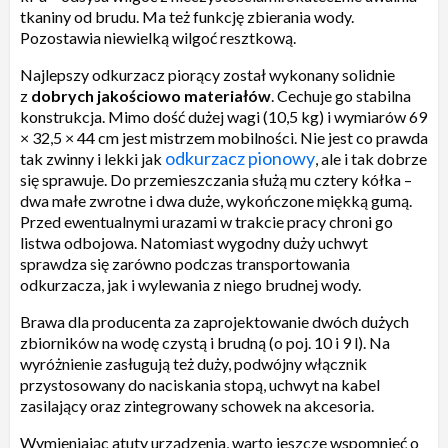
tkaniny od brudu. Ma też funkcję zbierania wody.
Pozostawia niewielką wilgoć resztkową.
Najlepszy odkurzacz piorący został wykonany solidnie
z
dobrych jakościowo materiałów
. Cechuje go stabilna
konstrukcja. Mimo dość dużej wagi (10,5 kg) i wymiarów 69
× 32,5 × 44 cm jest mistrzem mobilności. Nie jest co prawda
odkurzacz pionowy
tak zwinny i lekki jak
, ale i tak dobrze
się sprawuje. Do przemieszczania służą mu cztery kółka –
dwa małe zwrotne i dwa duże, wykończone miękką gumą.
Przed ewentualnymi urazami w trakcie pracy chroni go
listwa odbojowa. Natomiast wygodny duży uchwyt
sprawdza się zarówno podczas transportowania
odkurzacza, jak i wylewania z niego brudnej wody.
Brawa dla producenta za zaprojektowanie dwóch dużych
zbiorników na wodę czystą i brudną (o poj. 10 i 9 l). Na
wyróżnienie zasługują też duży, podwójny włącznik
przystosowany do naciskania stopą, uchwyt na kabel
zasilający oraz zintegrowany schowek na akcesoria.
Wymieniając atuty urządzenia, warto jeszcze wspomnieć o