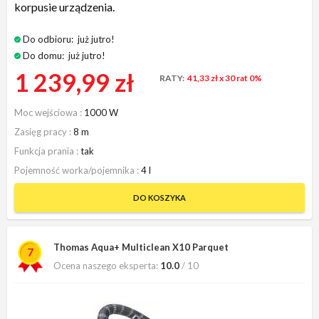
korpusie urządzenia.
Do odbioru:
już jutro!
Do domu:
już jutro!
1 239,99 zł
RATY:
41,33 zł
x 30 rat 0%
Moc wejściowa
1000 W
Zasięg pracy
8 m
Funkcja prania
tak
Pojemność worka/pojemnika
4 l
DO KOSZYKA
Thomas Aqua+ Multiclean X10 Parquet
7
Ocena naszego eksperta:
10.0
/ 10