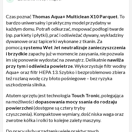
Czas poznać
Thomas Aqua+ Multiclean X10 Parquet
. To
bardzo uniwersalny i praktyczny model przydatny w
każdym domu. Potrafi odkurzać, mopować podłogi twarde
(np. parkiety i płytki), prać i odświeżać dywany, wykładziny
dywanowe oraz tapicerki wykonane z tkanin. Za
pomocą
systemu
Wet Jet
neutralizuje zanieczyszczenia
i brzydkie
zapachy już w momencie zasysania, nie pozwala
im się ponownie wydostać na zewnątrz. Delikatnie
nawilża
przy tym i odświeża powietrze
. Wykorzystuje filtr wodny
Aqua+ oraz filtr HEPA 13. Szybko i bezproblemowo zbiera
też rozlaną wodę czy błoto pośniegowe – bez ryzyka
uszkodzenia silnika.
Atutem sprzętu jest technologia
Touch Tronic
, polegająca
na możliwości
dopasowania mocy ssania do rodzaju
powierzchni
(dostępne są cztery tryby
czyszczenia). Kompaktowe wymiary, dość niska waga oraz
zwrotne kółka i rolki to kolejne zalety maszyny.
Do pracy służy urządzeniu wiele praktycznych