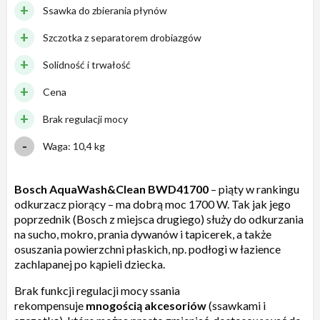
Ssawka do zbierania płynów
Szczotka z separatorem drobiazgów
Solidność i trwałość
Cena
Brak regulacji mocy
Waga: 10,4 kg
Bosch AquaWash&Clean BWD41700
– piąty w rankingu
odkurzacz piorący – ma dobrą moc 1700 W. Tak jak jego
poprzednik (Bosch z miejsca drugiego) służy do odkurzania
na sucho, mokro, prania dywanów i tapicerek, a także
osuszania powierzchni płaskich, np. podłogi w łazience
zachlapanej po kąpieli dziecka.
Brak funkcji regulacji mocy ssania
rekompensuje
mnogością akcesoriów
(ssawkami i