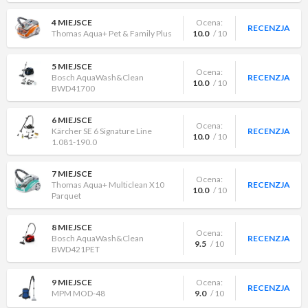
4 MIEJSCE
Ocena:
RECENZJA
Thomas Aqua+ Pet & Family Plus
10.0
/ 10
5 MIEJSCE
Ocena:
Bosch AquaWash&Clean
RECENZJA
10.0
/ 10
BWD41700
6 MIEJSCE
Ocena:
Kärcher SE 6 Signature Line
RECENZJA
10.0
/ 10
1.081-190.0
7 MIEJSCE
Ocena:
Thomas Aqua+ Multiclean X10
RECENZJA
10.0
/ 10
Parquet
8 MIEJSCE
Ocena:
Bosch AquaWash&Clean
RECENZJA
9.5
/ 10
BWD421PET
9 MIEJSCE
Ocena:
RECENZJA
MPM MOD-48
9.0
/ 10