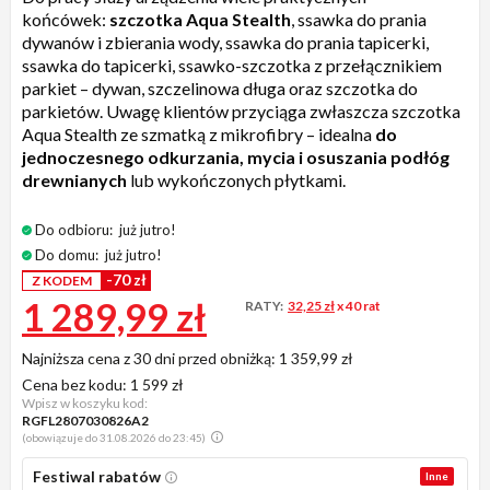
końcówek:
szczotka Aqua Stealth
, ssawka do prania
dywanów i zbierania wody, ssawka do prania tapicerki,
ssawka do tapicerki, ssawko-szczotka z przełącznikiem
parkiet – dywan, szczelinowa długa oraz szczotka do
parkietów. Uwagę klientów przyciąga zwłaszcza szczotka
Aqua Stealth ze szmatką z mikrofibry – idealna
do
jednoczesnego odkurzania, mycia i osuszania podłóg
drewnianych
lub wykończonych płytkami.
Do odbioru:
już jutro!
Do domu:
już jutro!
-70 zł
Z KODEM
1 289,99 zł
RATY:
32,25 zł
x 40 rat
Najniższa cena z 30 dni przed obniżką:
1 359,99 zł
Cena bez kodu:
1 599 zł
Wpisz w koszyku kod:
RGFL2807030826A2
(obowiązuje do 31.08.2026 do 23:45)
Festiwal rabatów
Inne