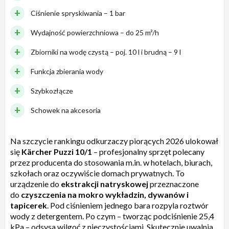
Ciśnienie spryskiwania – 1 bar
Wydajność powierzchniowa – do 25 m²/h
Zbiorniki na wodę czystą – poj. 10 l i brudną – 9 l
Funkcja zbierania wody
Szybkozłącze
Schowek na akcesoria
Na szczycie rankingu odkurzaczy piorących 2026 ulokował
się
Kärcher Puzzi 10/1
– profesjonalny sprzęt polecany
przez producenta do stosowania m.in. w hotelach, biurach,
szkołach oraz oczywiście domach prywatnych. To
urządzenie do
ekstrakcji natryskowej
przeznaczone
do
czyszczenia na mokro wykładzin, dywanów i
tapicerek
. Pod ciśnieniem jednego bara rozpyla roztwór
wody z detergentem. Po czym – tworząc podciśnienie 25,4
kPa – odsysa wilgoć z nieczystościami. Skutecznie uwalnia