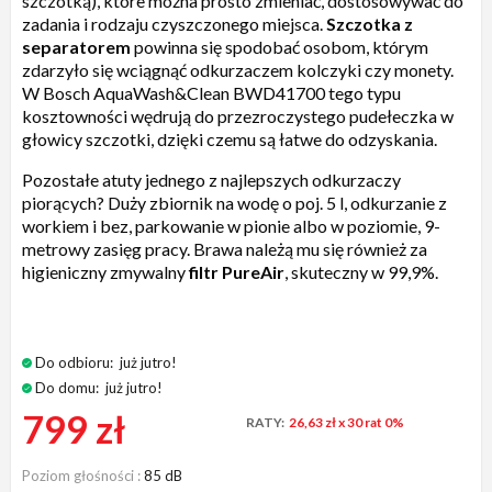
szczotką), które można prosto zmieniać, dostosowywać do
zadania i rodzaju czyszczonego miejsca.
Szczotka z
separatorem
powinna się spodobać osobom, którym
zdarzyło się wciągnąć odkurzaczem kolczyki czy monety.
W Bosch AquaWash&Clean BWD41700 tego typu
kosztowności wędrują do przezroczystego pudełeczka w
głowicy szczotki, dzięki czemu są łatwe do odzyskania.
Pozostałe atuty jednego z najlepszych odkurzaczy
piorących? Duży zbiornik na wodę o poj. 5 l, odkurzanie z
workiem i bez, parkowanie w pionie albo w poziomie, 9-
metrowy zasięg pracy. Brawa należą mu się również za
higieniczny zmywalny
filtr PureAir
, skuteczny w 99,9%.
Do odbioru:
już jutro!
Do domu:
już jutro!
799 zł
RATY:
26,63 zł
x 30 rat 0%
Poziom głośności
85 dB