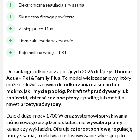
Elektroniczna regulacja siły ssania
Skuteczna filtracja powietrza
Zasięg pracy 11 m
Liczne akcesoria w zestawie
Pojemnik na wodę – 1,8 l
Do rankingu odkurzaczy piorących 2026 dołączył
Thomas
Aqua+ Pet&Family Plus
. To model wielozadaniowy, który
może ci służyć zarówno do
odkurzania na sucho lub
mokro
, jak i
mycia podłóg
. Potrafi też
prać dywany lub
tapicerki, zbierać rozlane płyny
z podłóg lub mebli, a
nawet
przetykać syfony
.
Dzięki dużej mocy 1700 W oraz systemowi spryskiwania
ciśnieniowego urządzenie skutecznie
wywabia plamy
z
kanap czy wykładzin. Oferuje
czterostopniową regulację
mocy ssania
, co ułatwia dostosowywanie siły ssącej do