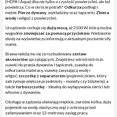
(HEPA i Aqua) dba nie tylko o czystość powierzchni, ale też
powietrza. Co w skrócie potrafi?
Odkurza
podłogi i
meble.
Pierze dywany
, wykładziny oraz tapicerki.
Zbiera
wodę
i wilgoć z powierzchni.
Urządzenie cechuje się
dużą mocą
, aż 2100 W, którą można
wygodnie
zmniejszać za pomocą przycisków
. Niebieskie
diody na wyświetlaczu informują o aktualnym poziomie siły
ssania.
Brawa należą mu się za rozbudowany
zestaw
akcesoriów
sprzątających. Znajdziesz wśród nich m.in.
ssawki do prania dywanów i tapicerek, ssawkę do
odkurzania materacy, ssawkę zasysającą wodę i
wilgoć,
szczotkę z separatorem
(pojemniczkiem, który
zatrzymuje większe przedmioty – monety czy biżuterię), a
także
turboszczotkę
– idealną do wyłapywania sierści lub
włosów z dywanów.
Obsługę urządzenia ułatwiają miękkie, zwrotne kółka, duży
pojemnik na wodę, elastyczny wąż z ochroną przed
załamywaniem oraz 12-metrowy zasięg pracy.