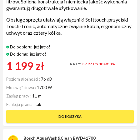
litrów. Solidna konstrukcja i niemiecka jakość wykonania
gwarantują długotrwałe użytkowanie.
Obsługę sprzętu ułatwiają włączniki Softtouch, przyciski
Touch-Tronic, automatyczne zwijanie kabla, ergonomiczny
uchwyt oraz cztery kółka.
Do odbioru:
już jutro!
Do domu:
już jutro!
1 199 zł
RATY:
39,97 zł
x 30 rat 0%
Poziom głośności
76 dB
Moc wejściowa
1700 W
Zasięg pracy
11 m
Funkcja prania
tak
DO KOSZYKA
Bosch AquaWash&Clean BWD41700