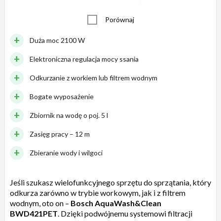
Porównaj
Duża moc 2100 W
Elektroniczna regulacja mocy ssania
Odkurzanie z workiem lub filtrem wodnym
Bogate wyposażenie
Zbiornik na wodę o poj. 5 l
Zasięg pracy – 12 m
Zbieranie wody i wilgoci
Jeśli szukasz wielofunkcyjnego sprzętu do sprzątania, który
odkurza zarówno w trybie workowym, jak i z filtrem
wodnym, oto on –
Bosch AquaWash&Clean
BWD421PET
. Dzięki podwójnemu systemowi filtracji