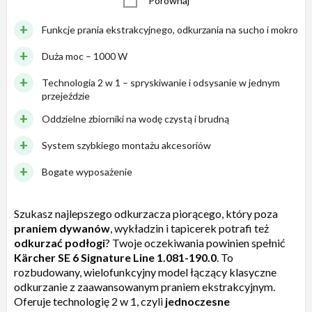
Porównaj
Funkcje prania ekstrakcyjnego, odkurzania na sucho i mokro
Duża moc – 1000 W
Technologia 2 w 1 – spryskiwanie i odsysanie w jednym
przejeździe
Oddzielne zbiorniki na wodę czystą i brudną
System szybkiego montażu akcesoriów
Bogate wyposażenie
Szukasz najlepszego odkurzacza piorącego, który poza
praniem dywanów
, wykładzin i tapicerek potrafi też
odkurzać podłogi
? Twoje oczekiwania powinien spełnić
Kärcher SE 6 Signature Line 1.081-190.0
. To
rozbudowany, wielofunkcyjny model łączący klasyczne
odkurzanie z zaawansowanym praniem ekstrakcyjnym.
Oferuje technologię 2 w 1, czyli
jednoczesne