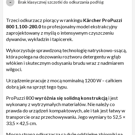
Brak klasycznej szczotki do odkurzania podłóg
Trzeci odkurzacz piorący w rankingu
Kärcher ProPuzzi
800 1.100-280.0
to profesjonalny model ekstrakcyjny
zaprojektowany z myślą o intensywnym czyszczeniu
dywanów, wykładzin i tapicerek.
Wykorzystuje sprawdzoną technologię natryskowo-ssącą,
która polega na dozowaniu roztworu detergentu w głąb
włókien i skutecznym odsysaniu brudu wraz z nadmiarem
wilgoci.
Urządzenie pracuje z mocą nominalną 1200 W – całkiem
dobrą jak na sprzęt tego typu.
ProPuzzi 800
wyróżnia się solidną konstrukcją
i jest
wykonany z wytrzymałych materiałów. Nie należy co
prawda do urządzeń kompaktowych, ale i tak jest łatwy w
transporcie oraz przechowywaniu. Jego wymiary to 52,5 ×
33,5 × 42,5 cm.
Mocną stroną odkurzacza są duże oddzielne zbiorniki na