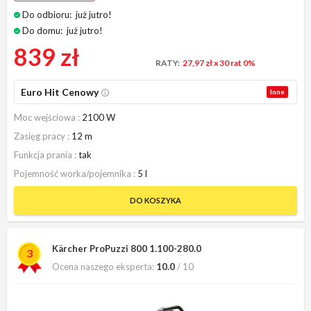
Do odbioru:
już jutro!
Do domu:
już jutro!
839 zł
RATY:
27,97 zł
x 30 rat 0%
Euro Hit Cenowy
Inne
Moc wejściowa
2100 W
Zasięg pracy
12 m
Funkcja prania
tak
Pojemność worka/pojemnika
5 l
DO KOSZYKA
Kärcher ProPuzzi 800 1.100-280.0
3
Ocena naszego eksperta:
10.0
/ 10