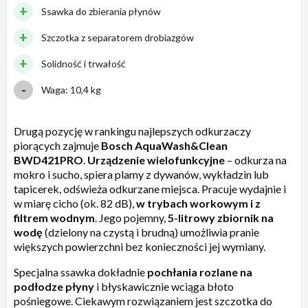
Ssawka do zbierania płynów
Szczotka z separatorem drobiazgów
Solidność i trwałość
Waga: 10,4 kg
Drugą pozycję w rankingu najlepszych odkurzaczy
piorących zajmuje
Bosch AquaWash&Clean
BWD421PRO
.
Urządzenie wielofunkcyjne
– odkurza na
mokro i sucho, spiera plamy z dywanów, wykładzin lub
tapicerek, odświeża odkurzane miejsca. Pracuje wydajnie i
w miarę cicho (ok. 82 dB),
w trybach workowym i z
filtrem wodnym
. Jego pojemny,
5-litrowy zbiornik na
wodę
(dzielony na czystą i brudną) umożliwia pranie
większych powierzchni bez konieczności jej wymiany.
Specjalna ssawka dokładnie
pochłania rozlane na
podłodze płyny
i błyskawicznie wciąga błoto
pośniegowe. Ciekawym rozwiązaniem jest szczotka do