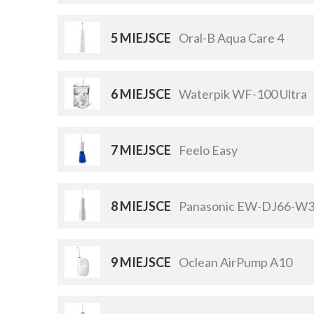
5 MIEJSCE
Oral-B Aqua Care 4
6 MIEJSCE
Waterpik WF-100 Ultra
7 MIEJSCE
Feelo Easy
8 MIEJSCE
Panasonic EW-DJ66-W
9 MIEJSCE
Oclean AirPump A10