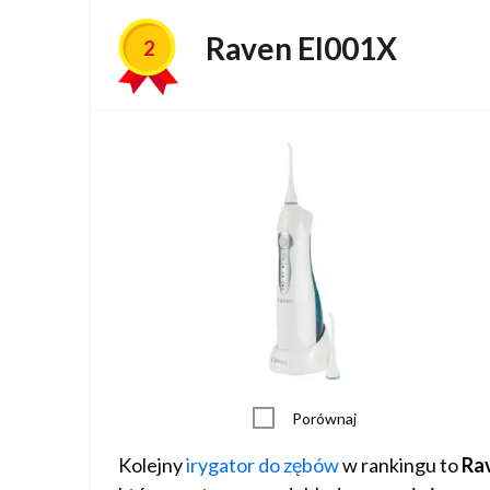
Raven EI001X
2
Porównaj
Kolejny
irygator do zębów
w rankingu to
Ra