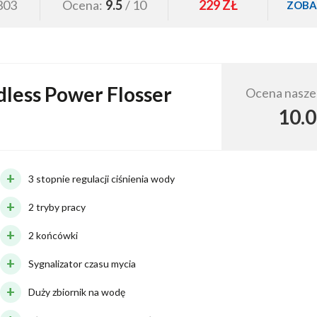
303
Ocena:
9.5
/ 10
229 ZŁ
ZOBA
dless Power Flosser
Ocena nasze
10.0
3 stopnie regulacji ciśnienia wody
2 tryby pracy
2 końcówki
Sygnalizator czasu mycia
Duży zbiornik na wodę