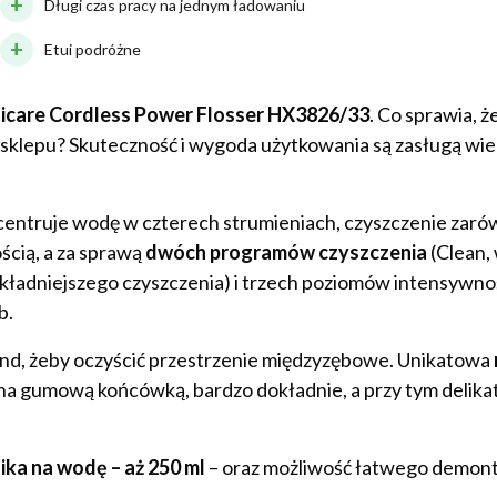
Długi czas pracy na jednym ładowaniu
Etui podróżne
nicare Cordless Power Flosser HX3826/33
. Co sprawia, ż
 sklepu? Skuteczność i wygoda użytkowania są zasługą wie
ncentruje wodę w czterech strumieniach, czyszczenie zaró
ścią, a za sprawą
dwóch programów czyszczenia
(Clean,
kładniejszego czyszczenia) i trzech poziomów intensywnoś
b.
nd, żeby oczyścić przestrzenie międzyzębowe. Unikatowa
ona gumową końcówką, bardzo dokładnie, a przy tym delikat
ika na wodę – aż 250 ml
– oraz możliwość łatwego demon