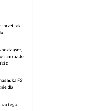
e sprzęt tak
lu
wno dziąseł,
 w sam raz do
ci z
nasadka F3
nie dla
tażu tego