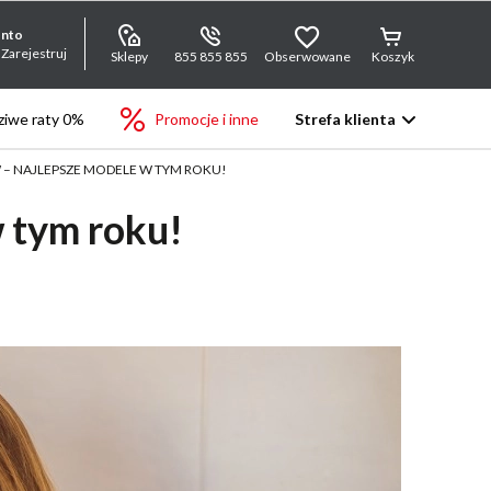
onto
 Zarejestruj
Sklepy
855 855 855
Obserwowane
Koszyk
iwe raty 0%
Promocje i inne
Strefa klienta
NZJA
– NAJLEPSZE MODELE W TYM ROKU!
NZJA
 tym roku!
NZJA
NZJA
NZJA
NZJA