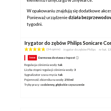
elementu i umycia go w zmywarce.
W opakowaniu znajdują się dodatkowe akceso
Ponieważ urządzenie
działa bezprzewodo
tygodni.
Irygator do zębów Philips Sonicare C
(34 opinie)
irygator do zębów
Philips
nr kat.
13
Inne
Darmowa dostawa z Inpost
Regulacja ciśnienia wody
tak
Liczba stopni regulacji ciśnienia wody
3
Sygnalizator czasu mycia
tak
Pojemność zbiornika na wodę
250 ml
Tryby pracy
codzienny, głębokie czyszczenie