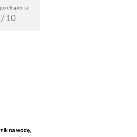
go eksperta:
/ 10
rnik na wodę
,