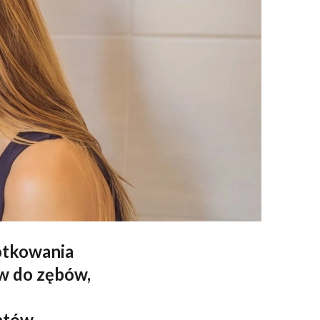
NZJA
NZJA
NZJA
NZJA
NZJA
otkowania
ów do zębów,
entów