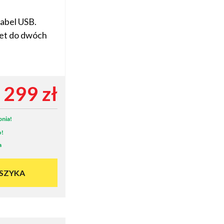
kabel USB.
wet do dwóch
299 zł
pnia!
o!
a
SZYKA