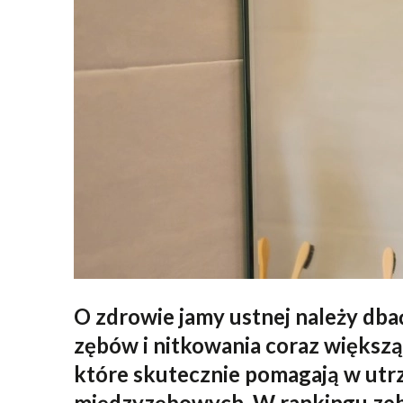
6 MIEJSCE
Waterpik WF-100 Ultra
7 MIEJSCE
Feelo Easy
8 MIEJSCE
Panasonic EW-DJ66-W303
9 MIEJSCE
Oclean AirPump A10
10 MIEJSCE
Panasonic EW-DJ26-V303
O zdrowie jamy ustnej należy db
zębów i nitkowania coraz większ
które skutecznie pomagają w utrz
międzyzębowych. W rankingu zebr