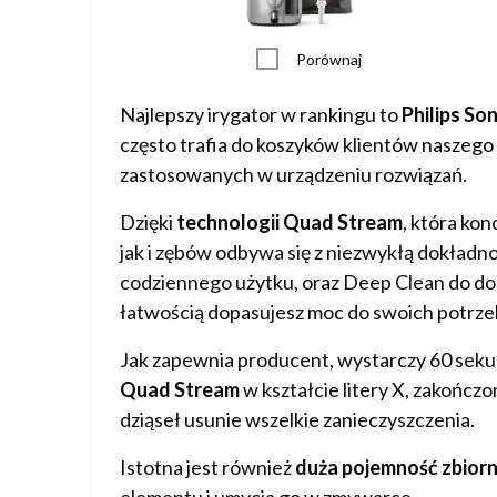
Porównaj
Najlepszy irygator w rankingu to
Philips So
często trafia do koszyków klientów naszego
zastosowanych w urządzeniu rozwiązań.
Dzięki
technologii Quad Stream
, która ko
jak i zębów odbywa się z niezwykłą dokładno
codziennego użytku, oraz Deep Clean do do
łatwością dopasujesz moc do swoich potrze
Jak zapewnia producent, wystarczy 60 seku
Quad Stream
w kształcie litery X, zakończ
dziąseł usunie wszelkie zanieczyszczenia.
Istotna jest również
duża pojemność zbiorn