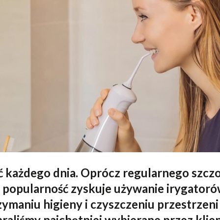
299 ZŁ
Ocena:
9.5
/ 10
RECE
99,99 ZŁ
Ocena:
9.5
/ 10
RECE
349 ZŁ
Ocena:
9.5
/ 10
RECE
219 ZŁ
Ocena:
9.5
/ 10
RECE
Najniższa cena z 30 dni
przed obniżką:
248,91 ZŁ
229 ZŁ
Ocena:
9.5
/ 10
RECE
ać każdego dnia. Oprócz regularnego szcz
ą popularność zyskuje używanie irygator
ymaniu higieny i czyszczeniu przestrzeni
aliśmy najchętniej wybierane przez kli