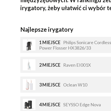
irygatory, żeby ułatwić ci wybór 
Najlepsze irygatory
1 MIEJSCE
Philips Sonicare Cordles
Power Flosser HX3826/33
2 MIEJSCE
Raven EI001X
3 MIEJSCE
Oclean W10
4 MIEJSCE
SEYSSO Edge Nova