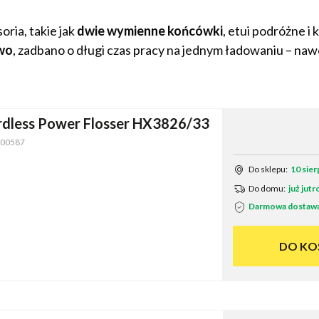
ria, takie jak
dwie wymienne końcówki
, etui podróżne i 
wo
, zadbano o długi czas pracy na jednym ładowaniu – na
ordless Power Flosser HX3826/33
00587
Do sklepu:
10 sier
Do domu:
już jutr
Darmowa dostaw
DO KO