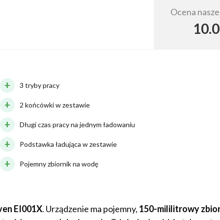
Ocena nasze
10.0
3 tryby pracy
2 końcówki w zestawie
Długi czas pracy na jednym ładowaniu
Podstawka ładująca w zestawie
Pojemny zbiornik na wodę
ven EI001X
. Urządzenie ma pojemny,
150-mililitrowy zbio