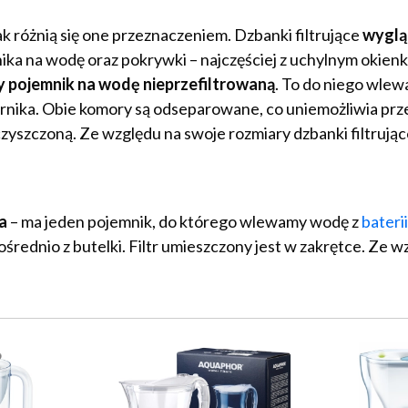
k różnią się one przeznaczeniem. Dzbanki filtrujące
wyglą
ornika na wodę oraz pokrywki – najczęściej z uchylnym okie
pojemnik na wodę nieprzefiltrowaną
. To do niego wlew
ornika. Obie komory są odseparowane, co uniemożliwia prz
zyszczoną. Ze względu na swoje rozmiary dzbanki filtrując
ca
– ma jeden pojemnik, do którego wlewamy wodę z
bateri
rednio z butelki. Filtr umieszczony jest w zakrętce. Ze w