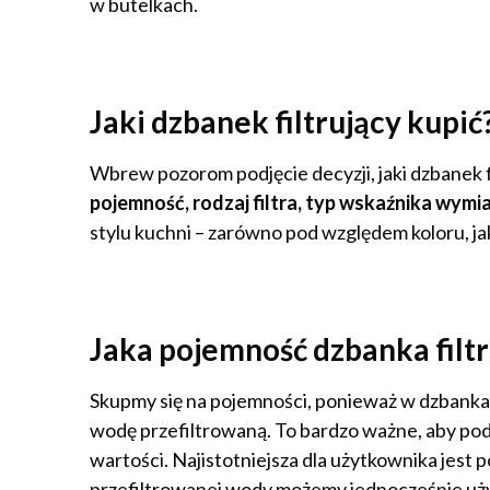
w butelkach.
Jaki dzbanek filtrujący kupi
Wbrew pozorom podjęcie decyzji, jaki dzbanek fi
pojemność, rodzaj filtra, typ wskaźnika wym
stylu kuchni – zarówno pod względem koloru, jak
Jaka pojemność dzbanka filt
Skupmy się na pojemności, ponieważ w dzbanka
wodę przefiltrowaną. To bardzo ważne, aby podc
wartości. Najistotniejsza dla użytkownika jest 
przefiltrowanej wody możemy jednocześnie uż