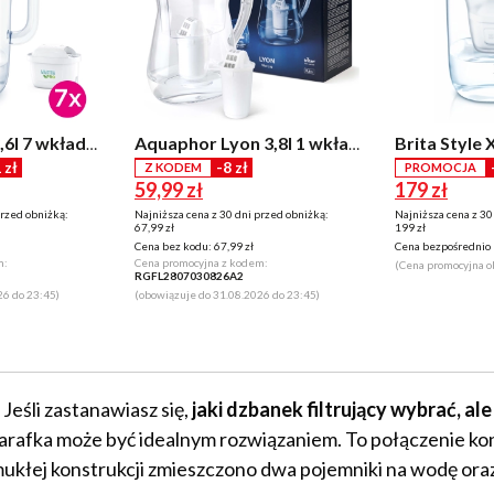
Brita Style XL 3,6l 7 wkładów Szary
Aquaphor Lyon 3,8I 1 wkład Biały
 zł
-8 zł
Z KODEM
PROMOCJA
59,99 zł
179 zł
przed obniżką:
Najniższa cena z 30 dni przed obniżką:
Najniższa cena z 30
67,99 zł
199 zł
Cena bez kodu:
67,99 zł
Cena bezpośrednio 
m:
Cena promocyjna z kodem:
(Cena promocyjna o
RGFL2807030826A2
26 do 23:45)
(obowiązuje do 31.08.2026 do 23:45)
Jeśli zastanawiasz się,
jaki dzbanek filtrujący wybrać, a
karafka może być idealnym rozwiązaniem. To połączenie ko
 smukłej konstrukcji zmieszczono dwa pojemniki na wodę ora