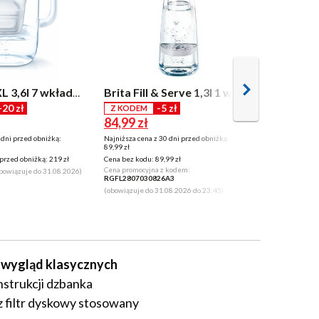
Brita Flo
Brita Style XL 3,6l 7 wkładów Niebieski
Brita Fill & Serve 1,3l 1 wkład
-20 zł
-5 zł
Z KODEM
Z KODEM
84,99 zł
184,99 z
 dni przed obniżką:
Najniższa cena z 30 dni przed obniżką:
Najniższa cena
89,99 zł
199 zł
przed obniżką:
219 zł
Cena bez kodu:
89,99 zł
Cena bez kodu
Cena promocyjna z kodem:
Cena promocyj
bowiązuje do 31.08.2026)
RGFL2807030826A3
RGFL280703
(obowiązuje do 31.08.2026 do 23:45)
(obowiązuje d
le wygląd klasycznych
nstrukcji dzbanka
z filtr dyskowy stosowany