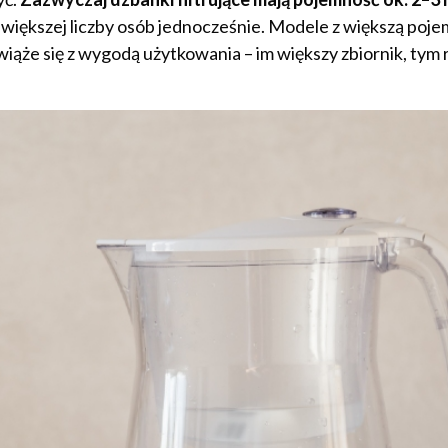
większej liczby osób jednocześnie. Modele z większą poje
ha wiąże się z wygodą użytkowania – im większy zbiornik, ty