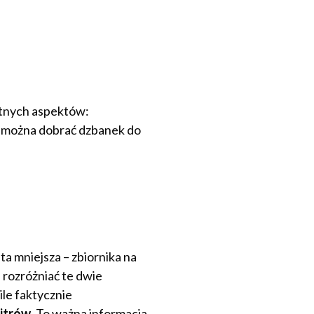
totnych aspektów:
e można dobrać dzbanek do
, ta mniejsza – zbiornika na
 rozróżniać te dwie
ile faktycznie
litrów
. To ważna informacja