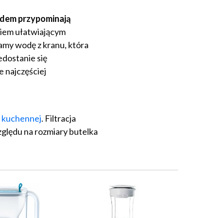
dem przypominają
nkiem ułatwiającym
amy wodę z kranu, która
edostanie się
e najczęściej
i kuchennej
. Filtracja
zględu na rozmiary butelka