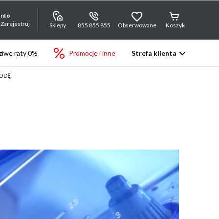
onto
 Zarejestruj
Sklepy
855 855 855
Obserwowane
Koszyk
iwe raty 0%
Promocje i inne
Strefa klienta
WODĘ