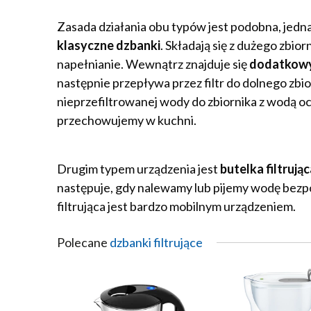
Zasada działania obu typów jest podobna, jedna
klasyczne dzbanki
. Składają się z dużego zbi
napełnianie. Wewnątrz znajduje się
dodatkowy 
następnie przepływa przez filtr do dolnego zbi
nieprzefiltrowanej wody do zbiornika z wodą oc
przechowujemy w kuchni.
Drugim typem urządzenia jest
butelka filtrują
następuje, gdy nalewamy lub pijemy wodę bezpoś
filtrująca jest bardzo mobilnym urządzeniem.
Polecane
dzbanki filtrujące