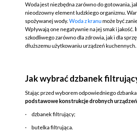
Woda jest niezbędna zarówno do gotowania, jak 
nieodzowny element ludzkiego organizmu. Warto
spożywanej wody.
Woda z kranu
może być zanie
Wpływają one negatywnie na jej smak i jakość.
szkodliwego zarówno dla zdrowia, jak i dla spr
dłuższemu użytkowaniu urządzeń kuchennych.
Jak wybrać dzbanek filtrują
Stając przed wyborem odpowiedniego dzbanka fi
podstawowe konstrukcje drobnych urządzeń 
·
dzbanek filtrujący;
·
butelka filtrująca.