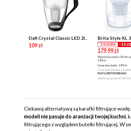
Dafi Crystal Classic LED 2l 3 wkłady Czarny
-19,01
109 zł
Z KODEM
179,99 zł
Najniższa cena z 30 dni 
199 zł
Cena bez kodu:
199 zł
Cena promocyjna z kode
RGFL2807030826A2
(obowiązuje do 31.08.20
Ciekawą alternatywą są karafki filtrujące wodę. 
modeli nie pasuje do aranżacji twojej kuchni
, 
filtrującego z wyglądem butelki filtrującej. W