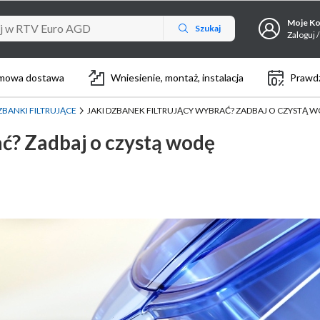
Moje K
Szukaj
Zaloguj /
mowa dostawa
Wniesienie, montaż, instalacja
Prawdz
ZBANKI FILTRUJĄCE
JAKI DZBANEK FILTRUJĄCY WYBRAĆ? ZADBAJ O CZYSTĄ 
ać? Zadbaj o czystą wodę