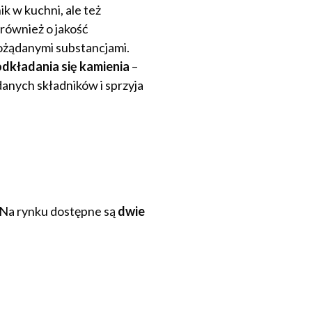
k w kuchni, ale też
również o jakość
pożądanymi substancjami.
odkładania się kamienia
–
danych składników i sprzyja
 Na rynku dostępne są
dwie