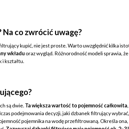
ć? Na co zwrócić uwagę?
ltrujący kupić, nie jest proste. Warto uwzględnić kilka is
iany wkładu
oraz wygląd. Różnorodność modeli sprawia, ż
 i kształtu.
rującego?
ch są dwie.
Ta większa wartość to pojemność całkowita
zas podejmowania decyzji, jaki dzbanek filtrujący wybrać,
pojemność pojemnika na wodę przefiltrowaną. Określa ona, 
yć.
Zazwyczaj dzbanki filtrujące mają pojemność ok. 2–3 