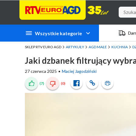
Przejdź do zawartości strony
Przejdź do wyszukiwarki
Przejdź do kategorii
Przejdź do stopki
Wszystkie kategorie
Dar
SKLEP RTV EURO AGD
ARTYKUŁY
AGD MAŁE
KUCHNIA
D
Jaki dzbanek filtrujący wybr
27 czerwca 2025
Maciej Jagodziński
(7)
(0)