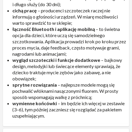
i długo służy (do 30 dni);
cichą pracę
– producenci szczoteczek raczej nie
informują o głośności urządzeń. W miarę możliwości
warto sprawdzić to w sklepie;
łączność Bluetooth i aplikację mobilną
– to świetna
opcja dla dzieci, które uczą się samodzielnego
szczotkowania. Aplikacja prowadzi krok po kroku przez
proces mycia, daje feedback, często motywuje grami,
nagrodami lub animacjami;
wygląd szczoteczki i funkcje dodatkowe
– bajkowy
design, melodyjki lub świecące elementy sprawiają, że
dziecko traktuje mycie zębów jako zabawę, a nie
obowiązek;
sprytne rozwiązania
– najlepsze modele mogą się
pochwalić włóknami nasączonymi fluorem. W prosty
sposób wspomagają walkę z próchnicą;
wymienne końcówki
– im będzie ich więcej w zestawie
(3–6), tym później zaczniesz się rozglądać za pakietem
uzupełniającym.