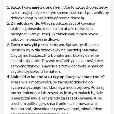
Szczotkowanie z dorosłym.
Warto szczotkować zęby
razem, najlepiej przed tym samym lustrem. I pozwolić, by
dziecko mogło naśladować osobę dorosłą.
Z melodią w tle.
Włącz podczas szczotkowania
ulubioną piosenkę dziecka lub utwór dotyczący
pielęgnacji jamy ustnej. W takich warunkach mycie
zębów nie będzie się dłużyć.
Dobre nawyki przez zabawę.
Spraw, by dbanie o
uśmiech było dla dziecka jak najbardziej naturalne.
Czytaj mu książeczki z bohaterami, którzy dzielnie
szczotkują ząbki. Pozwól myć zęby pluszakowi, lalce,
samochodzikowi. Bawcie się też w dentystę, a maluch
szybko się oswoi z tematem.
Naklejki w kalendarzu czy aplikacja w smartfonie?
Masz wiele możliwości, by zachęcić dziecko do
systematycznego i dokładnego mycia zębów. Podaruj
mu np. kalendarz lub zeszyt, w którym maluch będzie
umieszczał naklejki nagrody za szczotkowanie. Albo
uruchom aplikację w smartfonie – z animowanymi
bohaterami, piosenkami, rymowankami, minutnikiem
czy nagrodami za szczotkowanie.