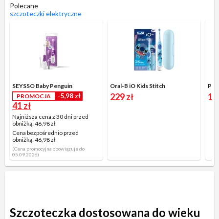
Polecane
szczoteczki elektryczne
SEYSSO Baby Penguin
Oral-B iO Kids Stitch
-5,98 zł
229 zł
13
PROMOCJA
41 zł
Najniższa cena z 30 dni przed
obniżką:
46,98 zł
Cena bezpośrednio przed
obniżką:
46,98 zł
(Cena promocyjna obowiązuje do
05.09.2026)
Szczoteczka dostosowana do wieku