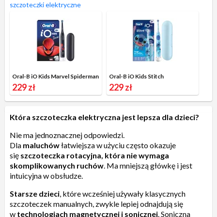
szczoteczki elektryczne
Oral-B iO Kids Marvel Spiderman
Oral-B iO Kids Stitch
229 zł
229 zł
Która szczoteczka elektryczna jest lepsza dla dzieci?
Nie ma jednoznacznej odpowiedzi.
Dla
maluchów
łatwiejsza w użyciu często okazuje
się
szczoteczka rotacyjna, która nie wymaga
skomplikowanych ruchów
. Ma mniejszą główkę i jest
intuicyjna w obsłudze.
Starsze dzieci
, które wcześniej używały klasycznych
szczoteczek manualnych, zwykle lepiej odnajdują się
w
technologiach magnetycznej i sonicznej
. Soniczna