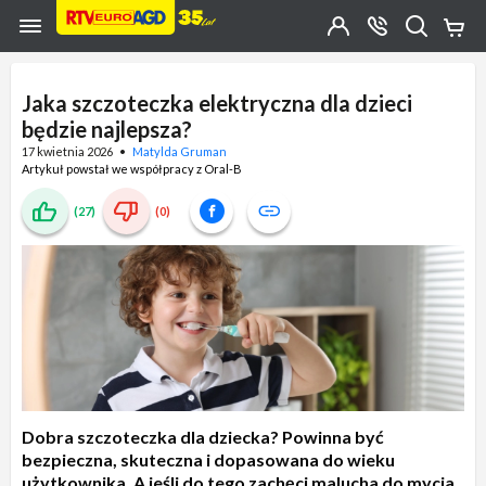
Przejdź do zawartości strony
Przejdź do wyszukiwarki
Przejdź do kategorii
Przejdź do stopki
Moje
OTWÓRZ
MENU
Konto
Koszy
KONTAKT
(0)
Jakiego
produktu
Jaka szczoteczka elektryczna dla dzieci
szukasz?
będzie najlepsza?
17 kwietnia 2026
Matylda Gruman
Artykuł powstał we współpracy z Oral-B
(27)
(0)
Dobra szczoteczka dla dziecka? Powinna być
bezpieczna, skuteczna i dopasowana do wieku
użytkownika. A jeśli do tego zachęci malucha do mycia