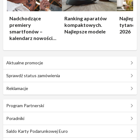
Nadchodzące
Ranking aparatów
Najlepsz
premiery
kompaktowych.
tytanowe
smartfonów –
Najlepsze modele
2026
kalendarz nowości
2026
Aktualne promocje
Sprawdź status zamówienia
Reklamacje
Program Partnerski
Poradniki
Saldo Karty Podarunkowej Euro