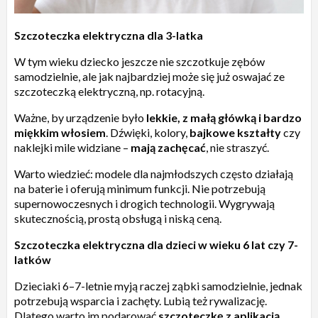
Szczoteczka elektryczna dla 3-latka
W tym wieku dziecko jeszcze nie szczotkuje zębów
samodzielnie, ale jak najbardziej może się już oswajać ze
szczoteczką elektryczną, np. rotacyjną.
Ważne, by urządzenie było
lekkie, z małą główką i bardzo
miękkim włosiem
. Dźwięki, kolory,
bajkowe kształty
czy
naklejki mile widziane –
mają zachęcać
, nie straszyć.
Warto wiedzieć: modele dla najmłodszych często działają
na baterie i oferują minimum funkcji. Nie potrzebują
supernowoczesnych i drogich technologii. Wygrywają
skutecznością, prostą obsługą i niską ceną.
Szczoteczka elektryczna dla dzieci w wieku 6 lat czy 7-
latków
Dzieciaki 6–7-letnie myją raczej ząbki samodzielnie, jednak
potrzebują wsparcia i zachęty. Lubią też rywalizację.
Dlatego warto im podarować
szczoteczkę z aplikacją
,