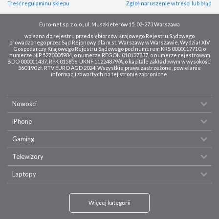
Treść regulaminu sklepu
Zgłoś naruszenie w treści lub błąd
Euro-net sp. z o. o., ul. Muszkieterów 15, 02-273 Warszawa
wpisana do rejestru przedsiębiorców Krajowego Rejestru Sądowego
prowadzonego przez Sąd Rejonowy dla m.st. Warszawy w Warszawie, Wydział XIV
Gospodarczy Krajowego Rejestru Sądowego pod numerem KRS 0000117710, o
numerze NIP 5270005984, o numerze REGON 010137837, o numerze rejestrowym
BDO 000011437, RPK 015856, UKNF 11224879/A, o kapitale zakładowym w wysokości
560 190 zł. RTV EURO AGD 2024. Wszystkie prawa zastrzeżone, powielanie
informacji zawartych na tej stronie zabronione.
Nowości
iPhone
Gaming
Telewizory
Laptopy
Więcej kategorii