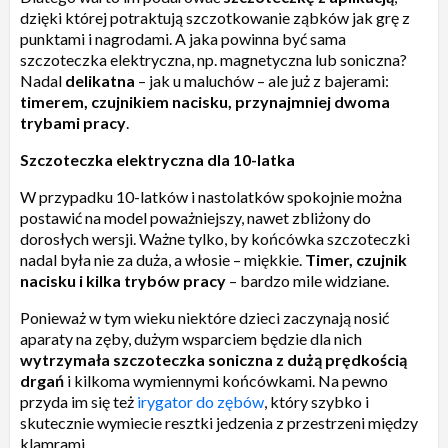
dzięki której potraktują szczotkowanie ząbków jak grę z
punktami i nagrodami. A jaka powinna być sama
szczoteczka elektryczna, np. magnetyczna lub soniczna?
Nadal
delikatna
– jak u maluchów – ale już z bajerami:
timerem, czujnikiem nacisku, przynajmniej dwoma
trybami pracy
.
Szczoteczka elektryczna dla 10-latka
W przypadku 10-latków i nastolatków spokojnie można
postawić na model poważniejszy, nawet zbliżony do
dorosłych wersji. Ważne tylko, by końcówka szczoteczki
nadal była nie za duża, a włosie – miękkie.
Timer, czujnik
nacisku i kilka trybów pracy
– bardzo mile widziane.
Ponieważ w tym wieku niektóre dzieci zaczynają nosić
aparaty na zęby, dużym wsparciem będzie dla nich
wytrzymała szczoteczka soniczna z dużą prędkością
drgań
i kilkoma wymiennymi końcówkami. Na pewno
przyda im się też
irygator do zębów
, który szybko i
skutecznie wymiecie resztki jedzenia z przestrzeni między
klamrami.