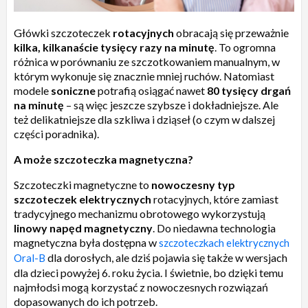
Główki szczoteczek
rotacyjnych
obracają się przeważnie
kilka, kilkanaście tysięcy razy na minutę
. To ogromna
różnica w porównaniu ze szczotkowaniem manualnym, w
którym wykonuje się znacznie mniej ruchów. Natomiast
modele
soniczne
potrafią osiągać nawet
80 tysięcy drgań
na minutę
– są więc jeszcze szybsze i dokładniejsze. Ale
też delikatniejsze dla szkliwa i dziąseł (o czym w dalszej
części poradnika).
A może szczoteczka magnetyczna?
Szczoteczki magnetyczne to
nowoczesny typ
szczoteczek elektrycznych
rotacyjnych, które zamiast
tradycyjnego mechanizmu obrotowego wykorzystują
linowy napęd magnetyczny
. Do niedawna technologia
magnetyczna była dostępna w
szczoteczkach elektrycznych
dla dorosłych, ale dziś pojawia się także w wersjach
Oral-B
dla dzieci powyżej 6. roku życia. I świetnie, bo dzięki temu
najmłodsi mogą korzystać z nowoczesnych rozwiązań
dopasowanych do ich potrzeb.