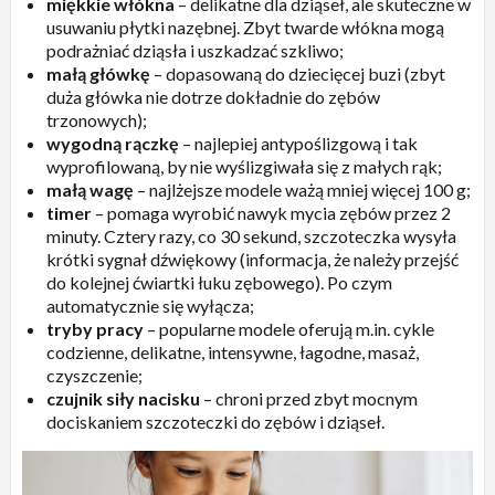
miękkie włókna
– delikatne dla dziąseł, ale skuteczne w
usuwaniu płytki nazębnej. Zbyt twarde włókna mogą
podrażniać dziąsła i uszkadzać szkliwo;
małą główkę
– dopasowaną do dziecięcej buzi (zbyt
duża główka nie dotrze dokładnie do zębów
trzonowych);
wygodną rączkę
– najlepiej antypoślizgową i tak
wyprofilowaną, by nie wyślizgiwała się z małych rąk;
małą wagę
– najlżejsze modele ważą mniej więcej 100 g;
timer
– pomaga wyrobić nawyk mycia zębów przez 2
minuty. Cztery razy, co 30 sekund, szczoteczka wysyła
krótki sygnał dźwiękowy (informacja, że należy przejść
do kolejnej ćwiartki łuku zębowego). Po czym
automatycznie się wyłącza;
tryby pracy
– popularne modele oferują m.in. cykle
codzienne, delikatne, intensywne, łagodne, masaż,
czyszczenie;
czujnik siły nacisku
– chroni przed zbyt mocnym
dociskaniem szczoteczki do zębów i dziąseł.