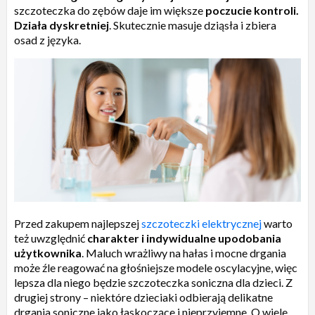
szczoteczka do zębów daje im większe
poczucie kontroli.
Działa dyskretniej
. Skutecznie masuje dziąsła i zbiera
osad z języka.
Przed zakupem najlepszej
szczoteczki elektrycznej
warto
też uwzględnić
charakter i indywidualne upodobania
użytkownika
. Maluch wrażliwy na hałas i mocne drgania
może źle reagować na głośniejsze modele oscylacyjne, więc
lepsza dla niego będzie szczoteczka soniczna dla dzieci. Z
drugiej strony – niektóre dzieciaki odbierają delikatne
drgania soniczne jako łaskoczące i nieprzyjemne. O wiele