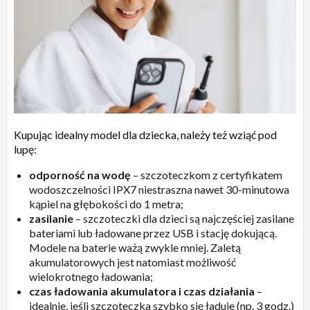
Kupując idealny model dla dziecka, należy też wziąć pod
lupę:
odporność na wodę
– szczoteczkom z certyfikatem
wodoszczelności IPX7 niestraszna nawet 30-minutowa
kąpiel na głębokości do 1 metra;
zasilanie
– szczoteczki dla dzieci są najczęściej zasilane
bateriami lub ładowane przez USB i stację dokującą.
Modele na baterie ważą zwykle mniej. Zaletą
akumulatorowych jest natomiast możliwość
wielokrotnego ładowania;
czas ładowania akumulatora i czas działania
–
idealnie, jeśli szczoteczka szybko się ładuje (np. 3 godz.)