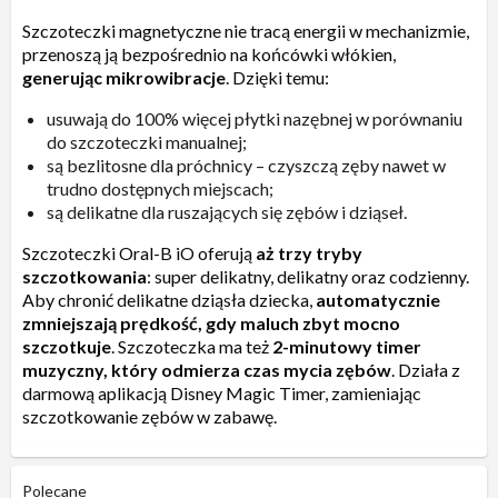
Szczoteczki magnetyczne nie tracą energii w mechanizmie,
przenoszą ją bezpośrednio na końcówki włókien,
generując mikrowibracje
. Dzięki temu:
usuwają do 100% więcej płytki nazębnej w porównaniu
do szczoteczki manualnej;
są bezlitosne dla próchnicy – czyszczą zęby nawet w
trudno dostępnych miejscach;
są delikatne dla ruszających się zębów i dziąseł.
Szczoteczki Oral-B iO oferują
aż trzy tryby
szczotkowania
: super delikatny, delikatny oraz codzienny.
Aby chronić delikatne dziąsła dziecka,
automatycznie
zmniejszają prędkość, gdy maluch zbyt mocno
szczotkuje
. Szczoteczka ma też
2-minutowy timer
muzyczny, który odmierza czas mycia zębów
. Działa z
darmową aplikacją Disney Magic Timer, zamieniając
szczotkowanie zębów w zabawę.
Polecane