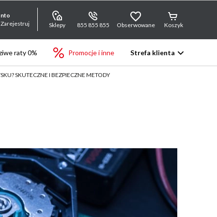
onto
 Zarejestruj
Sklepy
855 855 855
Obserwowane
Koszyk
iwe raty 0%
Promocje i inne
Strefa klienta
YSKU? SKUTECZNE I BEZPIECZNE METODY