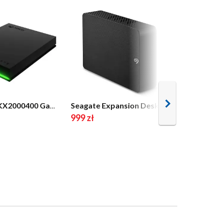
Seagate STKX2000400 Game Drive dla Xbox 2TB HDD USB 3.2 Czarny
Seagate Expansion Desktop 8TB HDD USB 3.0 Czarny
999 zł
319,99 z