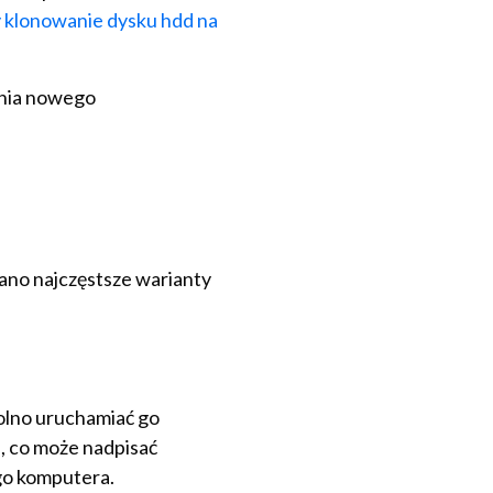
 klonowanie dysku hdd na
ania nowego
sano najczęstsze warianty
wolno uruchamiać go
, co może nadpisać
go komputera.