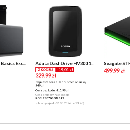
Toshiba Canvio Basics Exclusive 1TB HDD USB 3.2 Czarny
Adata DashDrive HV300 1TB HDD USB 3.1 Czarny
-19,01 zł
499,99 zł
Z KODEM
329,99 zł
Najniższa cena z 30 dni przed obniżką:
349 zł
Cena bez kodu:
415,99 zł
Cena promocyjna z kodem:
RGFL2807030826A3
(obowiązuje do 31.08.2026 do 23:45)