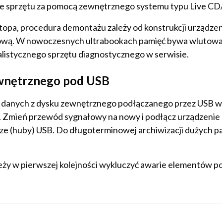
e sprzętu za pomocą zewnętrznego systemu typu Live CD
aptopa, procedura demontażu zależy od konstrukcji urządze
ową. W nowoczesnych ultrabookach pamięć bywa wlutowa
istycznego sprzętu diagnostycznego w serwisie.
ewnętrznego pod USB
e danych z dysku zewnętrznego podłączanego przez USB w
ją. Zmień przewód sygnałowy na nowy i podłącz urządzenie
cze (huby) USB. Do długoterminowej archiwizacji dużych p
eży w pierwszej kolejności wykluczyć awarie elementów po