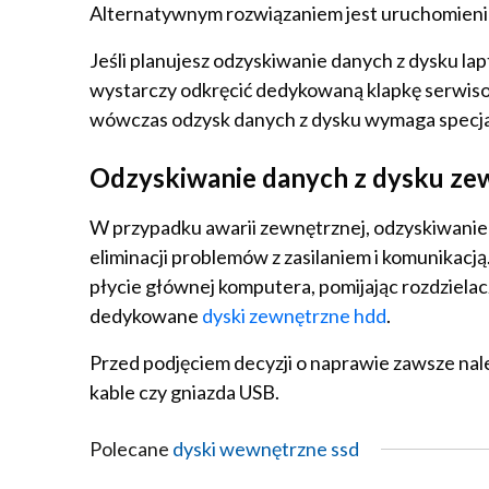
Alternatywnym rozwiązaniem jest uruchomieni
Jeśli planujesz odzyskiwanie danych z dysku l
wystarczy odkręcić dedykowaną klapkę serwis
wówczas odzysk danych z dysku wymaga specjal
Odzyskiwanie danych z dysku z
W przypadku awarii zewnętrznej, odzyskiwani
eliminacji problemów z zasilaniem i komunikac
płycie głównej komputera, pomijając rozdziela
dedykowane
dyski zewnętrzne hdd
.
Przed podjęciem decyzji o naprawie zawsze nal
kable czy gniazda USB.
Polecane
dyski wewnętrzne ssd