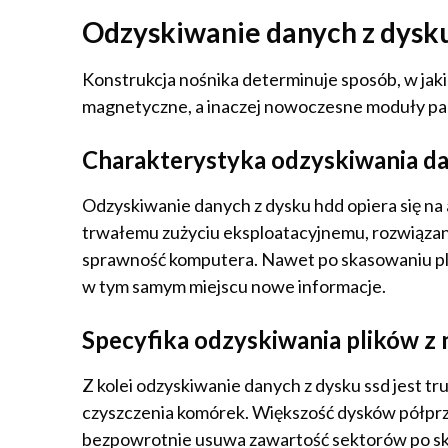
Odzyskiwanie danych z dysku
Konstrukcja nośnika determinuje sposób, w jaki
magnetyczne, a inaczej nowoczesne moduły pam
Charakterystyka odzyskiwania d
Odzyskiwanie danych z dysku hdd opiera się na 
trwałemu zużyciu eksploatacyjnemu, rozwiąz
sprawność komputera. Nawet po skasowaniu pli
w tym samym miejscu nowe informacje.
Specyfika odzyskiwania plików 
Z kolei odzyskiwanie danych z dysku ssd jest t
czyszczenia komórek. Większość dysków półprz
bezpowrotnie usuwa zawartość sektorów po ska