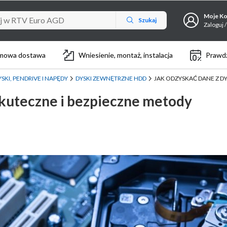
Moje K
Szukaj
Zaloguj /
mowa dostawa
Wniesienie, montaż, instalacja
Prawdz
YSKI, PENDRIVE I NAPĘDY
DYSKI ZEWNĘTRZNE HDD
JAK ODZYSKAĆ DANE Z D
Skuteczne i bezpieczne metody