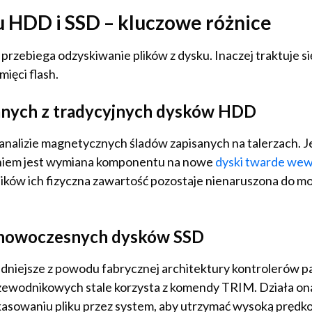
 HDD i SSD – kluczowe różnice
 przebiega odzyskiwanie plików z dysku. Inaczej traktuje s
ięci flash.
anych z tradycyjnych dysków HDD
analizie magnetycznych śladów zapisanych na talerzach. Jeś
aniem jest wymiana komponentu na nowe
dyski twarde we
ków ich fizyczna zawartość pozostaje nienaruszona do m
z nowoczesnych dysków SSD
rudniejsze z powodu fabrycznej architektury kontrolerów p
ewodnikowych stale korzysta z komendy TRIM. Działa ona
sowaniu pliku przez system, aby utrzymać wysoką prędkoś