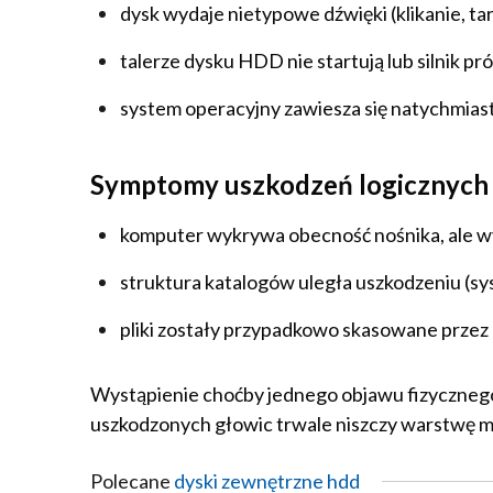
dysk wydaje nietypowe dźwięki (klikanie, tar
talerze dysku HDD nie startują lub silnik pr
system operacyjny zawiesza się natychmiast
Symptomy uszkodzeń logicznych 
komputer wykrywa obecność nośnika, ale w
struktura katalogów uległa uszkodzeniu (s
pliki zostały przypadkowo skasowane przez
Wystąpienie choćby jednego objawu fizyczneg
uszkodzonych głowic trwale niszczy warstwę ma
Polecane
dyski zewnętrzne hdd