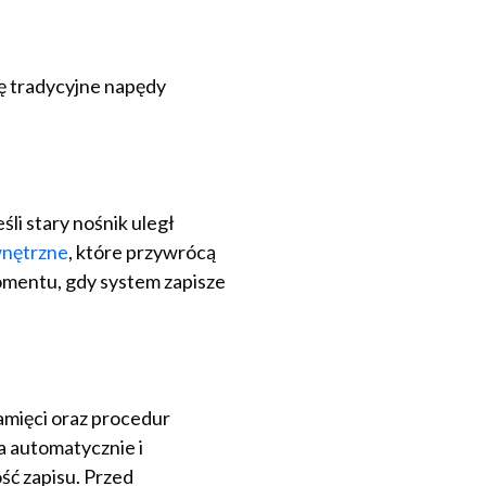
ię tradycyjne napędy
li stary nośnik uległ
wnętrzne
, które przywrócą
omentu, gdy system zapisze
amięci oraz procedur
 automatycznie i
ć zapisu. Przed