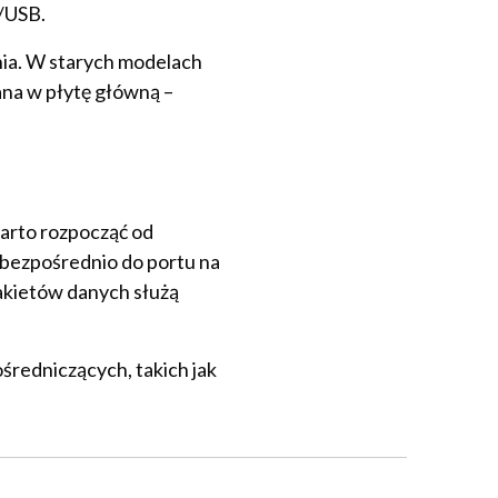
/USB.
nia. W starych modelach
na w płytę główną –
arto rozpocząć od
 bezpośrednio do portu na
akietów danych służą
średniczących, takich jak