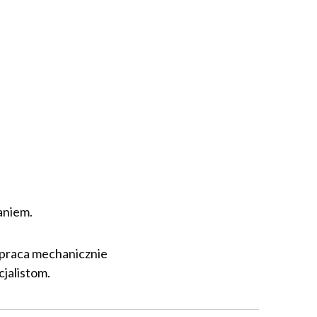
aniem.
 praca mechanicznie
jalistom.