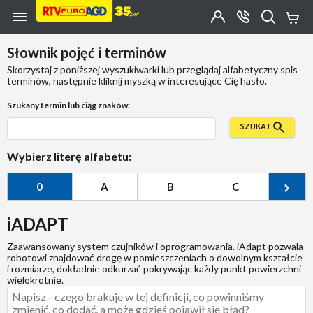
Przejdź do zawartości strony
Przejdź do wyszukiwarki
Przejdź do kategorii
Przejdź do stopki
Moje
OTWÓRZ
MENU
Konto
Koszy
KONTAKT
(0)
Jakiego
Słownik pojęć i terminów
produktu
szukasz?
Skorzystaj z poniższej wyszukiwarki lub przeglądaj alfabetyczny spis
terminów, następnie kliknij myszką w interesujące Cię hasło.
Szukany termin lub ciąg znaków:
SZUKAJ
Wybierz literę alfabetu:
0
A
B
C
Ć
iADAPT
Zaawansowany system czujników i oprogramowania. iAdapt pozwala
robotowi znajdować drogę w pomieszczeniach o dowolnym kształcie
i rozmiarze, dokładnie odkurzać pokrywając każdy punkt powierzchni
wielokrotnie.