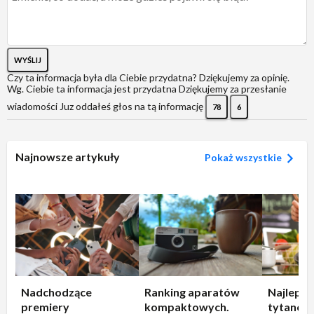
WYŚLIJ
Czy ta informacja była dla Ciebie przydatna?
Dziękujemy za opinię.
Wg. Ciebie ta informacja jest przydatna
Dziękujemy za przesłanie
wiadomości
Juz oddałeś głos na tą informację
78
6
Najnowsze artykuły
Pokaż wszystkie
Nadchodzące
Ranking aparatów
Najlepsz
premiery
kompaktowych.
tytanowe