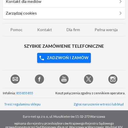
Kontakt dla mediów
Zarządzaj cookies
Pomoc
Kontakt
Dla firm
Pełna wersja
SZYBKIE ZAMÓWIENIE TELEFONICZNE
ZADZWOŃ I ZAMÓW
Infolinia:
855 855 855
Koszt połączenia zgodny z cennikiem operatora.
Treść regulaminu sklepu
Zgłoś naruszenie w treści lub błąd
Euro-net sp. z o. o., ul. Muszkieterów 15, 02-273 Warszawa
wpisana do rejestru przedsiębiorców Krajowego Rejestru Sądowego
prowadzonego przez Sąd Rejonowy dla m.st. Warszawy w Warszawie, Wydział XIV