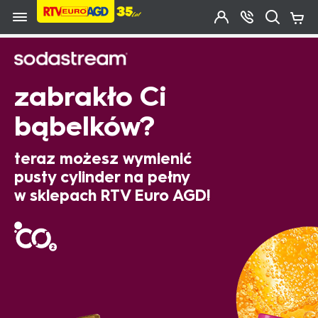
Przejdź do zawartości strony
Przejdź do wyszukiwarki
Przejdź do kategorii
Przejdź do stopki
Moje
OTWÓRZ
MENU
Konto
Koszy
KONTAKT
(0)
Jakiego
produktu
szukasz?
zabrakło Ci
bąbelków?
teraz możesz wymienić
pusty cylinder na pełny
w sklepach RTV Euro AGD!