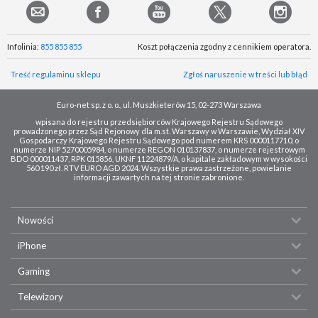
Infolinia:
855 855 855
Koszt połączenia zgodny z cennikiem operatora.
Treść regulaminu sklepu
Zgłoś naruszenie w treści lub błąd
Euro-net sp. z o. o., ul. Muszkieterów 15, 02-273 Warszawa
wpisana do rejestru przedsiębiorców Krajowego Rejestru Sądowego
prowadzonego przez Sąd Rejonowy dla m.st. Warszawy w Warszawie, Wydział XIV
Gospodarczy Krajowego Rejestru Sądowego pod numerem KRS 0000117710, o
numerze NIP 5270005984, o numerze REGON 010137837, o numerze rejestrowym
BDO 000011437, RPK 015856, UKNF 11224879/A, o kapitale zakładowym w wysokości
560 190 zł. RTV EURO AGD 2024. Wszystkie prawa zastrzeżone, powielanie
informacji zawartych na tej stronie zabronione.
Nowości
iPhone
Gaming
Telewizory