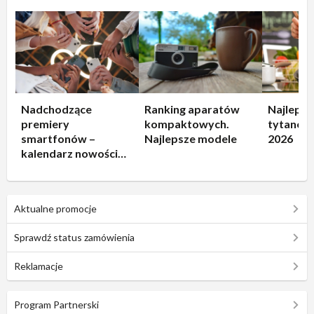
Nadchodzące
Ranking aparatów
Najlepsz
premiery
kompaktowych.
tytanowe
smartfonów –
Najlepsze modele
2026
kalendarz nowości
2026
Aktualne promocje
Sprawdź status zamówienia
Reklamacje
Program Partnerski