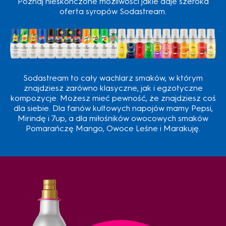
Poznaj nieskończone możliwości jakie daje szeroka
oferta syropów Sodastream.
Sodastream to cały wachlarz smaków, w którym
znajdziesz zarówno klasyczne, jak i egzotyczne
kompozycje. Możesz mieć pewność, że znajdziesz coś
dla siebie. Dla fanów kultowych napojów mamy Pepsi,
Mirindę i 7up, a dla miłośników owocowych smaków
Pomarańczę Mango, Owoce Leśne i Marakuję.