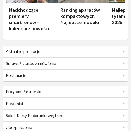
Nadchodzące
Ranking aparatów
Najlepsz
premiery
kompaktowych.
tytanowe
smartfonów –
Najlepsze modele
2026
kalendarz nowości
2026
Aktualne promocje
Sprawdź status zamówienia
Reklamacje
Program Partnerski
Poradniki
Saldo Karty Podarunkowej Euro
Ubezpieczenia