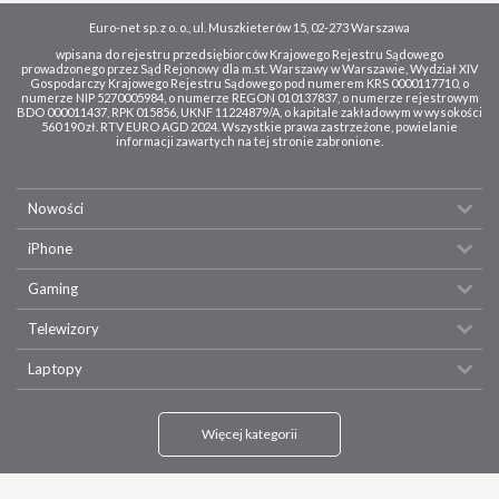
Euro-net sp. z o. o., ul. Muszkieterów 15, 02-273 Warszawa
wpisana do rejestru przedsiębiorców Krajowego Rejestru Sądowego
prowadzonego przez Sąd Rejonowy dla m.st. Warszawy w Warszawie, Wydział XIV
Gospodarczy Krajowego Rejestru Sądowego pod numerem KRS 0000117710, o
numerze NIP 5270005984, o numerze REGON 010137837, o numerze rejestrowym
BDO 000011437, RPK 015856, UKNF 11224879/A, o kapitale zakładowym w wysokości
560 190 zł. RTV EURO AGD 2024. Wszystkie prawa zastrzeżone, powielanie
informacji zawartych na tej stronie zabronione.
Nowości
iPhone
Gaming
Telewizory
Laptopy
Więcej kategorii