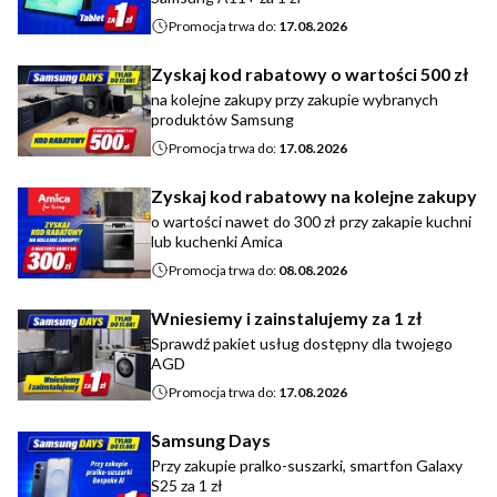
Promocja trwa do:
17.08.2026
Zyskaj kod rabatowy o wartości 500 zł
na kolejne zakupy przy zakupie wybranych
produktów Samsung
Promocja trwa do:
17.08.2026
Zyskaj kod rabatowy na kolejne zakupy
o wartości nawet do 300 zł przy zakapie kuchni
lub kuchenki Amica
Promocja trwa do:
08.08.2026
Wniesiemy i zainstalujemy za 1 zł
Sprawdź pakiet usług dostępny dla twojego
AGD
Promocja trwa do:
17.08.2026
Samsung Days
Przy zakupie pralko-suszarki, smartfon Galaxy
S25 za 1 zł