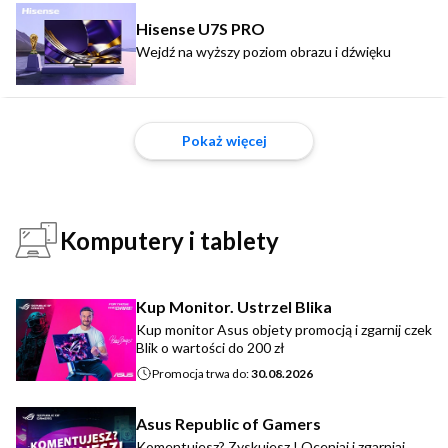
Hisense U7S PRO
Wejdź na wyższy poziom obrazu i dźwięku
Pokaż więcej
Komputery i tablety
Kup Monitor. Ustrzel Blika
Kup monitor Asus objety promocją i zgarnij czek
Blik o wartości do 200 zł
Promocja trwa do:
30.08.2026
Asus Republic of Gamers
Komentujesz? Zyskujesz ! Oceniaj i zgarniaj