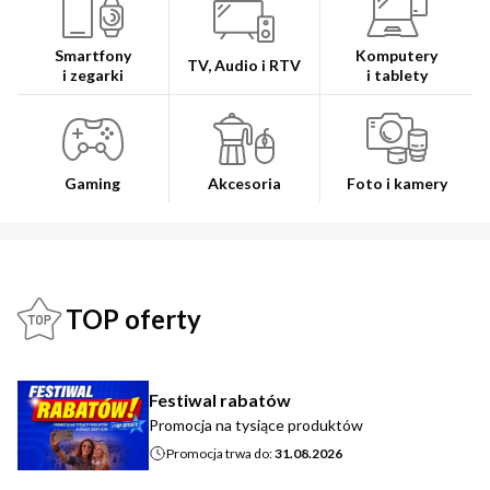
Smartfony
Komputery
TV, Audio i RTV
i zegarki
i tablety
Gaming
Akcesoria
Foto i kamery
TOP oferty
Festiwal rabatów
Promocja na tysiące produktów
Promocja trwa do:
31.08.2026