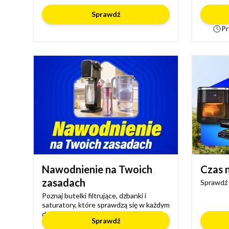
Sprawdź
Pr
Nawodnienie na Twoich
Czas n
zasadach
Sprawdź 
Poznaj butelki filtrujące, dzbanki i
saturatory, które sprawdzą się w każdym
domu
Sprawdź