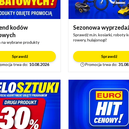
end kodów
Sezonowa wyprzeda
owych
Sprawdź m.in. kosiarki, roboty 
rowery, hulajonogi!
 na wybrane produkty
Sprawdź
Sprawdź
omocja trwa do:
10.08.2026
Promocja trwa do:
31.08