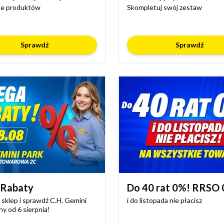
ce produktów
Skompletuj swój zestaw
Sprawdź
Sprawdź
Rabaty
Do 40 rat 0%! RRSO
sklep i sprawdź C.H. Gemini
i do listopada nie płacisz
hy od 6 sierpnia!