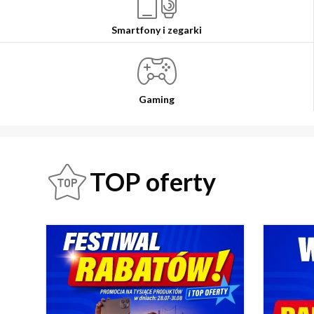
Smartfony i zegarki
Gaming
TOP oferty