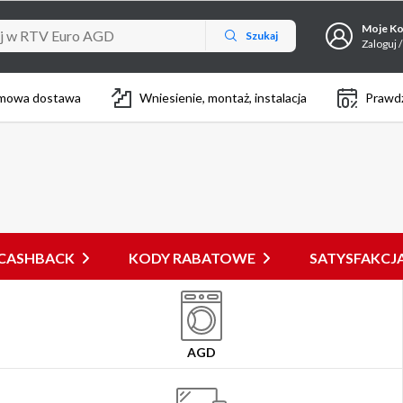
Moje K
Szukaj
Zaloguj /
mowa dostawa
Wniesienie, montaż, instalacja
Prawdz
CASHBACK
KODY RABATOWE
SATYSFAKC
AGD