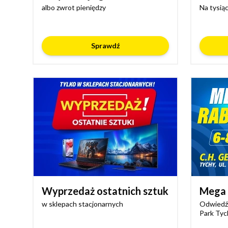
albo zwrot pieniędzy
Na tysią
Sprawdź
Wyprzedaż ostatnich sztuk
Mega 
w sklepach stacjonarnych
Odwiedź 
Park Tyc