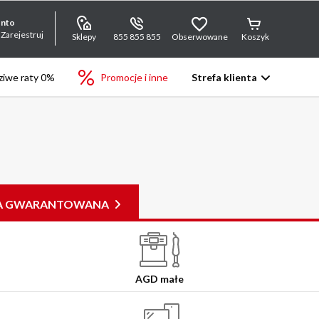
onto
 Zarejestruj
Sklepy
855 855 855
Obserwowane
Koszyk
iwe raty 0%
Promocje i inne
Strefa klienta
JA GWARANTOWANA
AGD małe