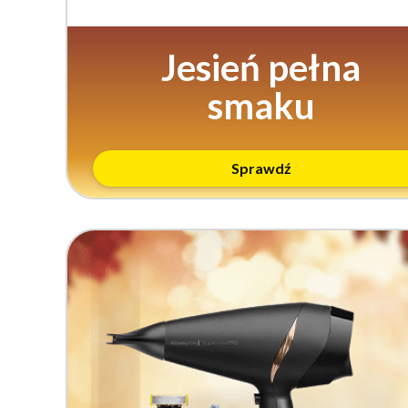
Jesień pełna
smaku
Sprawdź