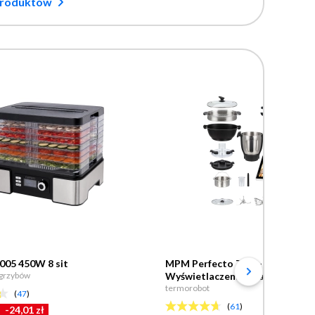
produktów
005 450W 8 sit
MPM Perfecto TRM-01 Z WiFi
 grzybów
Wyświetlaczem 10 cali Misą 4,5l
termorobot
(
47
)
(
61
)
-24,01 zł