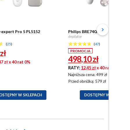
k-expert Pro 5 PL5152
Philips BRE740/90
depilator
(
25
)
(
47
)
zł
PROMOCJA
498,10
zł
47 zł
x 40 rat 0%
RATY:
12,45 zł
x 40 rat 0%
Najniższa cena: 499 zł
Przed obniżką:
579 zł
OSTĘPNY W SKLEPACH
DOSTĘPNY W SKLEPACH