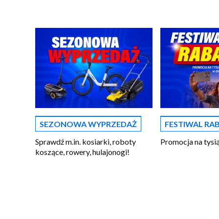
SEZONOWA WYPRZEDAŻ
FESTIWAL R
Sprawdź m.in. kosiarki, roboty
Promocja na tys
koszące, rowery, hulajonogi!