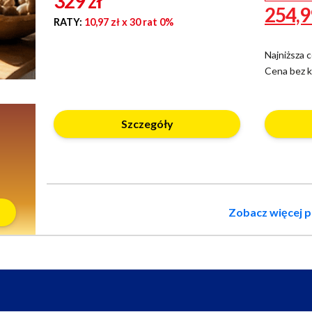
329
zł
254,
RATY:
10,97 zł
x 30 rat 0%
Najniższa c
Cena bez 
Szczegóły
Zobacz więcej 