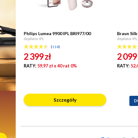
Philips Lumea 9900 IPL BRI977/00
Braun Sil
depilator IPL
depilator IPL
(
114
)
2 399
zł
2 099
RATY:
59,97 zł
x 40 rat 0%
RATY:
52,
Szczegóły
D