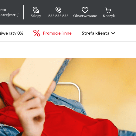
onto
 Zarejestruj
Sklepy
855 855 855
Obserwowane
Koszyk
iwe raty 0%
Promocje i inne
Strefa klienta