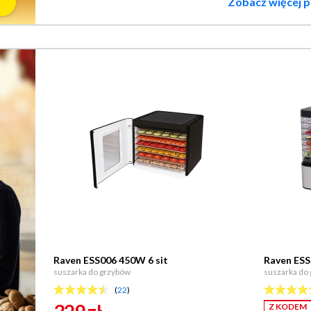
Zobacz więcej 
Raven ESS006 450W 6 sit
Raven ESS
suszarka do grzybów
suszarka do
(
22
)
Z KODEM