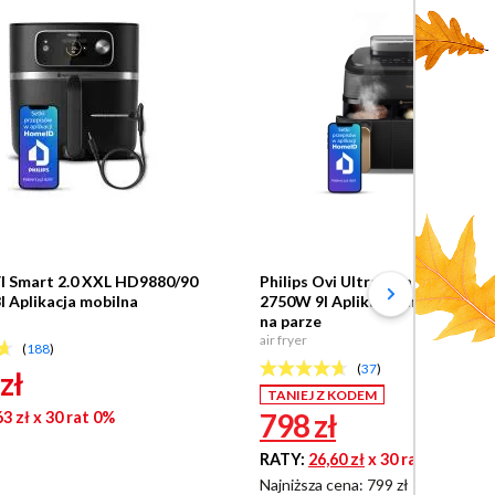
VI Smart 2.0 XXL HD9880/90
Philips Ovi Ultra Dual Basket N
l Aplikacja mobilna
2750W 9l Aplikacja mobilna Go
na parze
air fryer
(
188
)
(
37
)
zł
TANIEJ Z KODEM
798
zł
63 zł
x 30 rat 0%
RATY:
26,60 zł
x 30 rat 0%
Najniższa cena: 799 zł