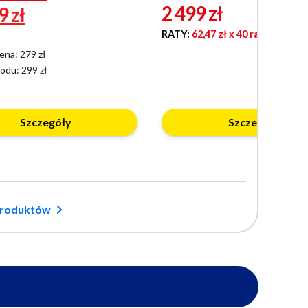
2 499
zł
99
zł
RATY:
62,47 zł
x 40 rat 0%
ena: 279 zł
kodu:
299 zł
Szczegóły
Szczegóły
produktów