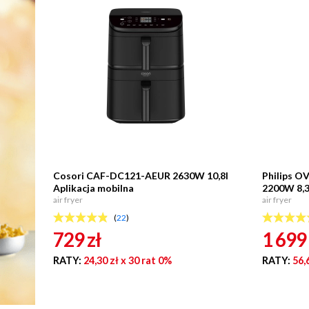
Cosori CAF-DC121-AEUR 2630W 10,8l
Philips O
Aplikacja mobilna
2200W 8,3
air fryer
air fryer
(
22
)
729
zł
1 699
RATY:
24,30 zł
x 30 rat 0%
RATY:
56,