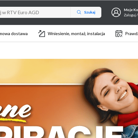
Moje K
Szukaj
Zaloguj /
mowa dostawa
Wniesienie, montaż, instalacja
Prawdz