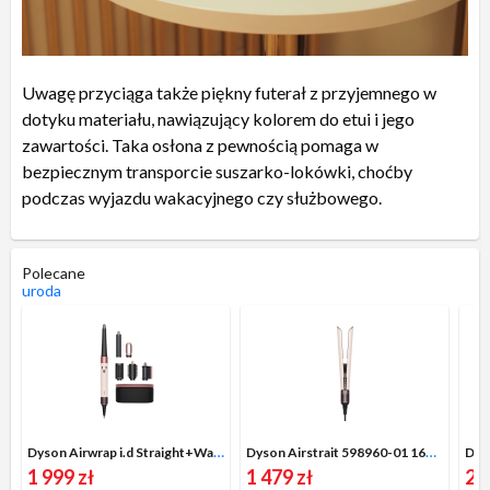
Uwagę przyciąga także piękny futerał z przyjemnego w
dotyku materiału, nawiązujący kolorem do etui i jego
zawartości. Taka osłona z pewnością pomaga w
bezpiecznym transporcie suszarko-lokówki, choćby
podczas wyjazdu wakacyjnego czy służbowego.
Polecane
uroda
Dyson Airwrap i.d Straight+Wavy 601848-01 1300W Jonizacja Zimny nawiew Średnica szczotki 40mm 3 poziomy temperatury
Dyson Airstrait 598960-01 1600W Jonizacja
1 999 zł
1 479 zł
2 6