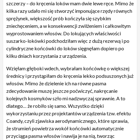
szczerzy – do kręcenia loków mam dwie lewe ręce. Mimo że
kilka razy udało mi się stworzyć imponujące rzędy równych
sprężynek, większość prób kończyła się szybkim
zniechęceniem, a w konsekwencji zwilżeniem i całkowitym
wyprostowaniem włosów. Do lokujących właściwości
suszarko-lokówki podchodziłam więc z dużą rezerwą i po
cylindryczne końcówki do loków sięgnęłam dopiero po
kilku dniach korzystania z urządzenia.
Wzięłam głęboki wdech, wybrałam końcówkę o większej
średnicy i przystąpiłam do kręcenia lekko podsuszonych już
włosów. Mimo że dzielenie ich na równe pasma
zdecydowanie muszę jeszcze poćwiczyć, nakręcanie
kolejnych kosmyków szło mi nadzwyczaj sprawnie. A to
dlatego… że robiło się samo. Wszystko dzięki
wykorzystaniu przez projektantów urządzenia tzw. efektu
Coandy, czyli zjawiska aerodynamicznego, które sprawia,
że strumień powietrza wokół końcówki automatycznie
przyciąga pasma włosów i nawija je na nią, tworząc