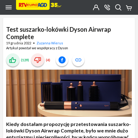
Przejdź do zawartości strony
Przejdź do wyszukiwarki
Przejdź do kategorii
Przejdź do stopki
Moje
OTWÓRZ
MENU
Konto
Koszy
KONTAKT
(0)
Jakiego
produktu
Test suszarko-lokówki Dyson Airwrap
szukasz?
Complete
19 grudnia 2022
Zuzanna Wierus
Artykuł powstał we współpracy z Dyson
(129)
(4)
Kiedy dostałam propozycję przetestowania suszarko-
lokówki Dyson Airwrap Complete, było we mnie dużo
entuzjazmu i niecierpliwości, by w końcu wypróbować