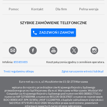
Pomoc
Kontakt
Dla firm
Pełna wersja
SZYBKIE ZAMÓWIENIE TELEFONICZNE
ZADZWOŃ I ZAMÓW
Infolinia:
855 855 855
Koszt połączenia zgodny z cennikiem operatora.
Treść regulaminu sklepu
Zgłoś naruszenie w treści lub błąd
Euro-net sp. z o. o., ul. Muszkieterów 15, 02-273 Warszawa
wpisana do rejestru przedsiębiorców Krajowego Rejestru Sądowego
prowadzonego przez Sąd Rejonowy dla m.st. Warszawy w Warszawie, Wydział XIV
Gospodarczy Krajowego Rejestru Sądowego pod numerem KRS 0000117710, o
numerze NIP 5270005984, o numerze REGON 010137837, o numerze rejestrowym
BDO 000011437, RPK 015856, UKNF 11224879/A, o kapitale zakładowym w wysokości
560 190 zł. RTV EURO AGD 2024. Wszystkie prawa zastrzeżone, powielanie
informacji zawartych na tej stronie zabronione.