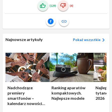
(129)
(4)
Najnowsze artykuły
Pokaż wszystkie
Nadchodzące
Ranking aparatów
Najlepsz
premiery
kompaktowych.
tytanowe
smartfonów –
Najlepsze modele
2026
kalendarz nowości
2026