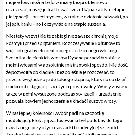
moje włosy można było w miarę bezproblemowo
rozczesać, muszę je traktować szczotką na każdym etapie
pielęgnacji – przed myciem, w trakcie działania odżywki, po
jej spłukaniu – no i oczywiście na etapie suszenia.
Niestety wszystkie te zabiegi nie zawsze chronią moje
kosmyki przed splątaniem. Rozczesywanie kołtunów to
więc integralny element mojego codziennego włosingu.
Szczotka do cienkich włosów Dysona poradziła sobie z
moimi włosami w absolutnie mistrzowski sposób. Nie dość,
że pozwoliła dokładnie i bezboleśnie je rozczesać, to
jeszcze wygładziła je do takiego stopnia, który na co dzień
trudno mi osiągnąć przy użyciu prostownicy. Włosy zostały
także w pełni wysuszone podczas stylizacji – urządzenie
pozwala bowiem jednocześnie układać i suszyć włosy.
W następnej kolejności wybór padł na szczotkę
modelującą. Efekt jej zastosowania był podobny do tego
uzyskanego przy użyciu suszarki i tradycyjnej szczotki.
Trzeba jednak przyznać, że możliwość stylizowania za