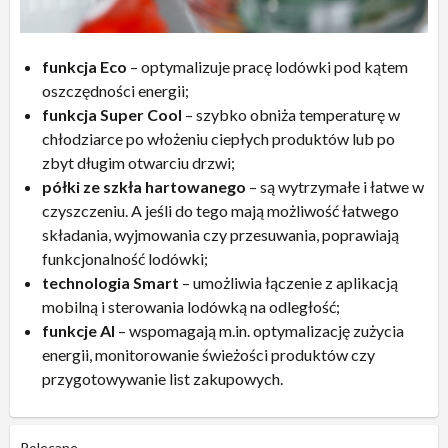
funkcja Eco
– optymalizuje pracę lodówki pod kątem
oszczędności energii;
funkcja Super Cool
– szybko obniża temperaturę w
chłodziarce po włożeniu ciepłych produktów lub po
zbyt długim otwarciu drzwi;
półki ze szkła hartowanego
– są wytrzymałe i łatwe w
czyszczeniu. A jeśli do tego mają możliwość łatwego
składania, wyjmowania czy przesuwania, poprawiają
funkcjonalność lodówki;
technologia Smart
– umożliwia łączenie z aplikacją
mobilną i sterowania lodówką na odległość;
funkcje AI
– wspomagają m.in. optymalizację zużycia
energii, monitorowanie świeżości produktów czy
przygotowywanie list zakupowych.
Polecane