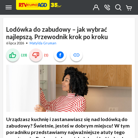
Przejdź do zawartości strony
Przejdź do wyszukiwarki
Przejdź do kategorii
Przejdź do stopki
Moje
OTWÓRZ
MENU
Konto
Koszy
KONTAKT
(0)
Jakiego
produktu
Lodówka do zabudowy – jak wybrać
szukasz?
najlepszą. Przewodnik krok po kroku
6 lipca 2026
Matylda Gruman
(23)
(1)
Urządzasz kuchnię i zastanawiasz się nad lodówką do
zabudowy? Świetnie, jesteś w dobrym miejscu! W tym
poradniku przedstawiamy najważniejsze atuty tego