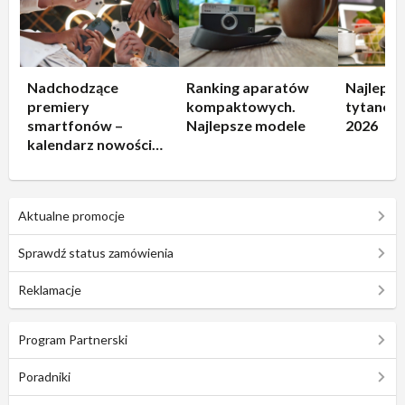
Nadchodzące
Ranking aparatów
Najlepsz
premiery
kompaktowych.
tytanowe
smartfonów –
Najlepsze modele
2026
kalendarz nowości
2026
Aktualne promocje
Sprawdź status zamówienia
Reklamacje
Program Partnerski
Poradniki