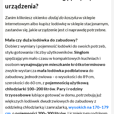
urządzenia?
Zanim klikniesz okienko
dodaj do koszyka
w sklepie
internetowym albo kupisz lodówkę w sklepie stacjonarnym,
zastanów się, jakie urządzenie jest ci naprawdę potrzebne.
Mała czy duża lodówka do zabudowy?
Dobierz wymiary i pojemność lodówki do swoich potrzeb,
stylu gotowania i liczby użytkowników.
Singlom
spędzającym mało czasu w kompaktowych kuchniach i
osobom
wynajmującym mieszkanie krótkoterminowo
zwykle wystarcza
mała lodówka podblatowa
do
zabudowy, jednodrzwiowa – o wysokości do 89 cm,
szerokości do 60 cm, z
pojemnością użytkową
chłodziarki 100–200 litrów
.
Pary i rodziny
trzyosobowe
lubiące gotować w domu, potrzebują już
większych lodówek dwudrzwiowych do zabudowy z
oddzielną chłodziarką i zamrażarką,
wysokich na 170–179
cm
, o
pojemności 200–300 litrów
. Liczniejszym rodzinom