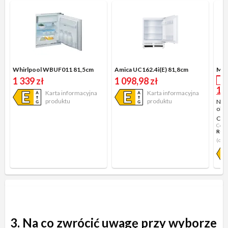
Whirlpool WBUF011 81,5cm
Amica UC162.4i(E) 81,8cm
MPM
1 339 zł
1 098,98 zł
T
1 0
Karta informacyjna
Karta informacyjna
produktu
produktu
Najn
obni
Cen
Cena
RGF
(obo
3. Na co zwrócić uwagę przy wyborze