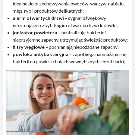
idealne do przechowywania owoców, warzyw, nabiału,
mięs, ryb i produktów delikatnych;
alarm otwartych drzwi
– sygnał dźwiękowy
informujący o zbyt długim otwarciu drzwi lodówki;
jonizator powietrza
– neutralizuje bakterie i
nieprzyjemne zapachy, utrzymując świeżość produktów;
filtry węglowe
– pochłaniają niepożądane zapachy;
powłoka antybakteryjna
– zapobiega namnażaniu się
bakterii na powierzchniach wewnętrznych chłodziarki;