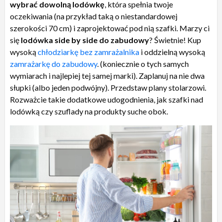
wybrać dowolną lodówkę
, która spełnia twoje
oczekiwania (na przykład taką o niestandardowej
szerokości 70 cm) i zaprojektować pod nią szafki. Marzy ci
się
lodówka side by side do zabudowy
? Świetnie! Kup
wysoką
chłodziarkę bez zamrażalnika
i oddzielną wysoką
zamrażarkę do zabudowy
. (koniecznie o tych samych
wymiarach i najlepiej tej samej marki). Zaplanuj na nie dwa
słupki (albo jeden podwójny). Przedstaw plany stolarzowi.
Rozważcie takie dodatkowe udogodnienia, jak szafki nad
lodówką czy szuflady na produkty suche obok.