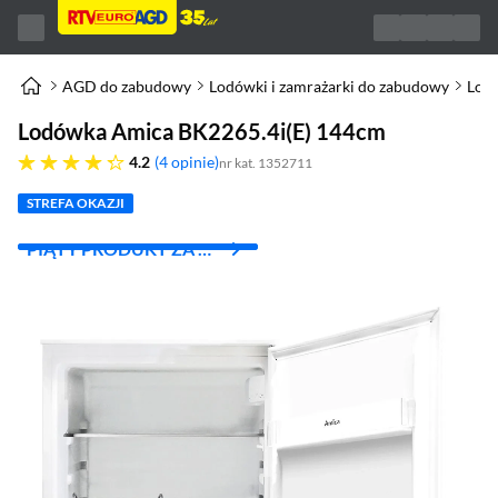
AGD do zabudowy
Lodówki i zamrażarki do zabudowy
Lod
Lodówka Amica BK2265.4i(E) 144cm
4.2 gwiazdek
4.2
4 opinie
nr kat. 1352711
STREFA OKAZJI
PIĄTY PRODUKT ZA 1
ZŁ!