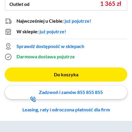
1 365 zł
Outlet od
Najwcześniej u Ciebie:
już pojutrze!
W sklepie:
już pojutrze!
Sprawdź dostępność w sklepach
Darmowa dostawa
pojutrze
Do koszyka
Zadzwoń i zamów 855 855 855
Leasing, raty i odroczona płatność dla firm
Zostałeś przeniesiony do sekcji akcesoriów