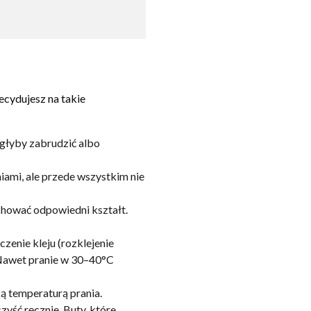
decydujesz na takie
ogłyby zabrudzić albo
niami, ale przede wszystkim nie
chować odpowiedni kształt.
zenie kleju (rozklejenie
? Nawet pranie w 30–40°C
ką temperaturą prania.
zyść ręcznie. Buty, które