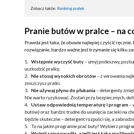
Zobacz także:
Ranking pralek
Pranie butów w pralce – na c
Prawda jest taka, że obuwie najlepiej czyścić ręcznie.
rozwiązanie, bardzo ważne jest trzymanie się kilku za
1.
Wstępnie wyczyść buty
– umyj podeszwy, pozbąd
uszkodzić pralkę.
2.
Nie stosuj wysokich obrotów
– z wirowania najl
zniszczysz pralki.
3.
Nie używaj płynu do płukania
– detergenty zmię
Nie warto ryzykować. Zostań przy bezpiecznych, del
4.
Ustaw odpowiednią temperaturę i program
– 
butów) oraz bardzo trudne do usunięcia zacieki na ch
będzie skuteczne – detergent rozpuści się, a zabrudze
5.
To na jakim programie prać buty? Wybierz program 
6.
Wyjmij sznurowadła, a jeśli jest taka możliwoś