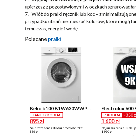
upierzesz z pozostawionymi w oczkach sznurowadłam
7.
Włóż do pralki ręcznik lub koc – zminimalizują on
przypadku ubrań nie mieszać kolorów, które mogą f
temu czas, energię i wodę.
Polecane
pralki
Beko b100 B1W630WWPL Slim 6kg 1000obr/min
-350 z
TANIEJ Z KODEM
Z KODEM
895 zł
1 600 zł
Najniższa cena z 30 dni przed obniżką:
Najniższa cena z 30 dni 
896 zł
1 950 zł