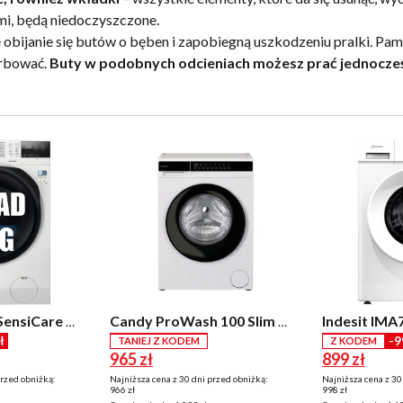
i, będą niedoczyszczone.
e obijanie się butów o bęben i zapobiegną uszkodzeniu pralki. Pam
arbować.
Buty w podobnych odcieniach możesz prać jednocze
Electrolux 600 SensiCare EW6F2497P 9kg 1400obr/min
Candy ProWash 100 Slim EY 27SB7-S 7kg 1200obr/min
ł
-9
TANIEJ Z KODEM
Z KODEM
965 zł
899 zł
przed obniżką:
Najniższa cena z 30 dni przed obniżką:
Najniższa cena z 30
966 zł
998 zł