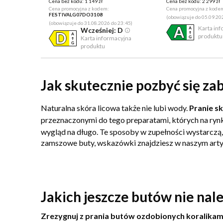
Cena bez kodu:
1 149 zł
Cena bez kodu:
2 299 zł
Cena promocyjna z kodem:
Cena promocyjna z kode
FESTIVALG07DO3108
(obowiązuje do 05.09.20
(obowiązuje do 31.08.2026 do 23:45)
Karta in
Wcześniej: D
produktu
Karta informacyjna
produktu
Jak skutecznie pozbyć się z
Naturalna skóra licowa także nie lubi wody.
Pranie s
przeznaczonymi do tego preparatami, których na rynk
wygląd na długo. Te sposoby w zupełności wystarczą
zamszowe buty, wskazówki znajdziesz w naszym art
Jakich jeszcze butów nie nal
Zrezygnuj z prania butów ozdobionych koralikami