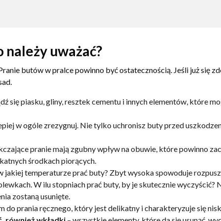
o należy uważać?
 Pranie butów w pralce powinno być ostatecznością. Jeśli już się z
sad.
ź się piasku, gliny, resztek cementu i innych elementów, które m
epiej w ogóle zrezygnuj. Nie tylko uchronisz buty przed uszkodze
kczające pranie mają zgubny wpływ na obuwie, które powinno za
ikatnych środkach piorących.
w jakiej temperaturze prać buty? Zbyt wysoka spowoduje rozpuszc
olewkach. W ilu stopniach prać buty, by je skutecznie wyczyścić
nia zostaną usunięte.
do prania ręcznego, który jest delikatny i charakteryzuje się nis
ć, również wkładki
– wszystkie elementy, które da się usunąć, wyc