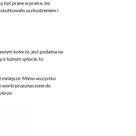
gą być prane w pralce, bo
ie skutkowało uszkodzeniem i
asnym kolorze, jest podatna na
 o luźnym splocie, to
est mniejsze. Mimo wszystko
ne worki przeznaczone do
obrze.