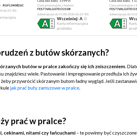
Cena bez kodu:
1 099 zł
Cena bez kodu:
1 13
m:
RGFL040826C
Cena promocyjna z kodem:
Cena promocyjna z
FESTIVALG07DO3108
FESTIVALG07DO3
26 do 23:45)
(obowiązuje do 31.08.2026 do 23:45)
(obowiązuje do 31.
formacyjna
Wcześniej: A
Wcz
Karta informacyjna
Kart
produktu
prod
abrudzeń z butów skórzanych?
kórzanych butów w pralce zakończy się ich zniszczeniem
. Dla
u znajdziesz wiele. Pastowanie i impregnowanie przedłuża ich ży
, żeby przywrócić skórzanym butom ładny wygląd.
Jeśli zastanawi
ykule
jak prać buty zamszowe w pralce
.
eży prać w pralce?
, cekinami, nitami czy łańcuchami
– te powinny być czyszczone