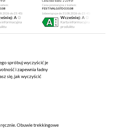
9 zł
Cena bez kodu:
2 239 zł
Cena bez kodu
 kodem:
Cena promocyjna z kodem:
Cena promocyj
108
FESTIVALG07DO3108
RGFL300703
08.2026 do 23:45)
(obowiązuje do 31.08.2026 do 23:45)
(obowiązuje d
eśniej: A
Wcześniej: A
a informacyjna
Karta informacyjna
uktu
produktu
tego spróbuj wyczyścić je
wotność i zapewnia ładny
asz się, jak wyczyścić
 ręcznie. Obuwie trekkingowe