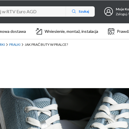
Moje K
Szukaj
Zaloguj /
mowa dostawa
Wniesienie, montaż, instalacja
Prawdz
RKI
PRALKI
JAK PRAĆ BUTY W PRALCE?