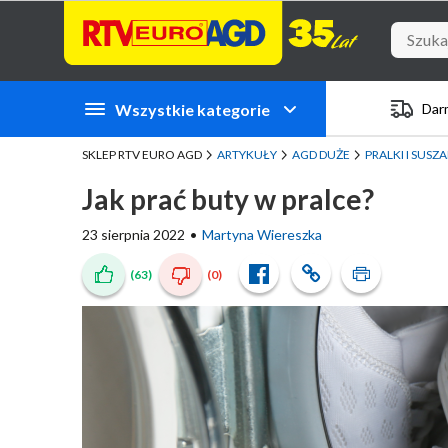
Przejdź do zawartości strony
Przejdź do wyszukiwarki
Przejdź do kategorii
Przejdź do stopki
Wszystkie kategorie
Dar
SKLEP RTV EURO AGD
ARTYKUŁY
AGD DUŻE
PRALKI I SUSZA
Jak prać buty w pralce?
23 sierpnia 2022
Martyna Wiereszka
(63)
(0)