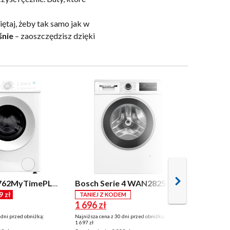
iętaj, żeby tak samo jak w
śnie
– zaoszczędzisz dzięki
Indesit IMA762MyTimePL Steam Push&Go Slim 7kg 1200obr/min
Bosch Serie 4 WAN2825KPL 8kg 1400obr/min
9 zł
TANIEJ Z KODEM
Z KODEM
1 696 zł
1 704,99
 dni przed obniżką:
Najniższa cena z 30 dni przed obniżką:
Najniższa cena
1 697 zł
1 797 zł