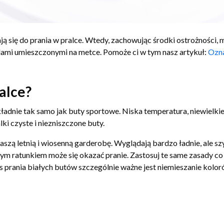
ją się do prania w pralce. Wtedy, zachowując środki ostrożności, 
olami umieszczonymi na metce. Pomoże ci w tym nasz artykuł:
Ozna
alce?
ładnie tak samo jak buty sportowe. Niska temperatura, niewielkie 
ki czyste i niezniszczone buty.
aszą letnią i wiosenną garderobę. Wyglądają bardzo ładnie, ale szy
nym ratunkiem może się okazać pranie. Zastosuj te same zasady c
prania białych butów szczególnie ważne jest niemieszanie kolorów