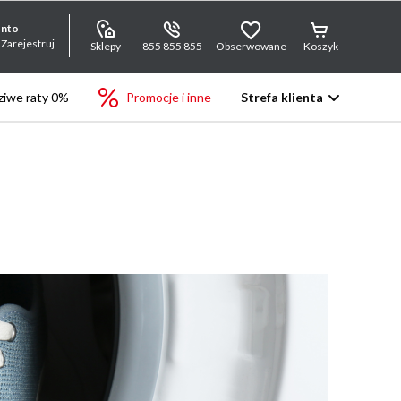
onto
 Zarejestruj
Sklepy
855 855 855
Obserwowane
Koszyk
iwe raty 0%
Promocje i inne
Strefa klienta