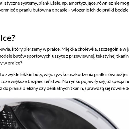
listyczne systemy, pianki, żele, np. amortyzujące, również nie mo
pomnieć o praniu butów na obcasie – włożenie ich do pralki będz
lce?
obuwia, który pierzemy w pralce. Miękka cholewka, szczególnie w j
odele butów sportowych, uszyte z przewiewnej, tekstylnej tkaniny
sy w pralce?
 To zwykle lekkie buty, więc ryzyko uszkodzenia pralki również j
eszcze większe bezpieczeństwo. Na rynku pojawiły się już specjal
z do prania bielizny czy delikatnych tkanin, sprawdzą się równie d