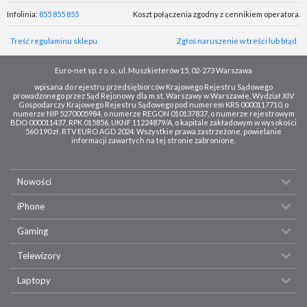
Infolinia:
855 855 855
Koszt połączenia zgodny z cennikiem operatora.
Treść regulaminu sklepu
Zgłoś naruszenie w treści lub błąd
Euro-net sp. z o. o., ul. Muszkieterów 15, 02-273 Warszawa
wpisana do rejestru przedsiębiorców Krajowego Rejestru Sądowego
prowadzonego przez Sąd Rejonowy dla m.st. Warszawy w Warszawie, Wydział XIV
Gospodarczy Krajowego Rejestru Sądowego pod numerem KRS 0000117710, o
numerze NIP 5270005984, o numerze REGON 010137837, o numerze rejestrowym
BDO 000011437, RPK 015856, UKNF 11224879/A, o kapitale zakładowym w wysokości
560 190 zł. RTV EURO AGD 2024. Wszystkie prawa zastrzeżone, powielanie
informacji zawartych na tej stronie zabronione.
Nowości
iPhone
Gaming
Telewizory
Laptopy