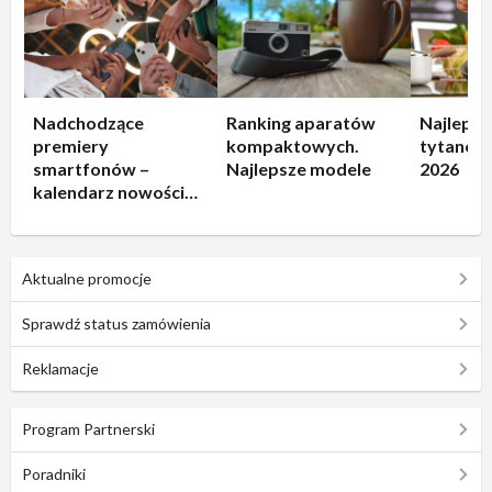
Nadchodzące
Ranking aparatów
Najlepsz
premiery
kompaktowych.
tytanowe
smartfonów –
Najlepsze modele
2026
kalendarz nowości
2026
Aktualne promocje
Sprawdź status zamówienia
Reklamacje
Program Partnerski
Poradniki