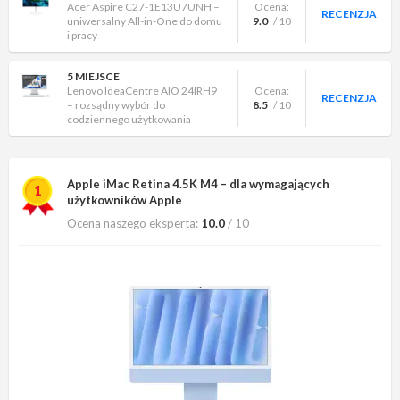
Acer Aspire C27-1E13U7UNH –
Ocena:
RECENZJA
uniwersalny All-in-One do domu
9.0
/ 10
i pracy
5 MIEJSCE
Lenovo IdeaCentre AIO 24IRH9
Ocena:
RECENZJA
– rozsądny wybór do
8.5
/ 10
codziennego użytkowania
Apple iMac Retina 4.5K M4 – dla wymagających
1
użytkowników Apple
Ocena naszego eksperta:
10.0
/ 10