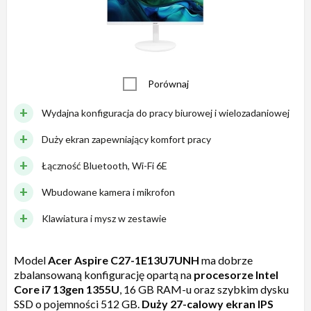
Porównaj
Wydajna konfiguracja do pracy biurowej i wielozadaniowej
Duży ekran zapewniający komfort pracy
Łączność Bluetooth, Wi-Fi 6E
Wbudowane kamera i mikrofon
Klawiatura i mysz w zestawie
Model
Acer Aspire C27-1E13U7UNH
ma dobrze
zbalansowaną konfigurację opartą na
procesorze Intel
Core i7 13gen 1355U
, 16 GB RAM-u oraz szybkim dysku
SSD o pojemności 512 GB.
Duży 27-calowy ekran IPS