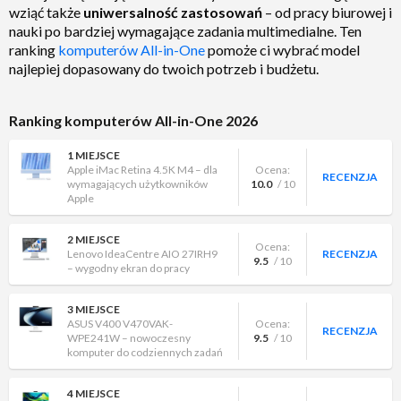
wziąć także
uniwersalność zastosowań
– od pracy biurowej i
nauki po bardziej wymagające zadania multimedialne. Ten
ranking
komputerów All-in-One
pomoże ci wybrać model
najlepiej dopasowany do twoich potrzeb i budżetu.
Ranking komputerów All-in-One 2026
1 MIEJSCE
Apple iMac Retina 4.5K M4 – dla
Ocena:
RECENZJA
wymagających użytkowników
10.0
/ 10
Apple
2 MIEJSCE
Ocena:
Lenovo IdeaCentre AIO 27IRH9
RECENZJA
9.5
/ 10
– wygodny ekran do pracy
3 MIEJSCE
ASUS V400 V470VAK-
Ocena:
RECENZJA
WPE241W – nowoczesny
9.5
/ 10
komputer do codziennych zadań
4 MIEJSCE