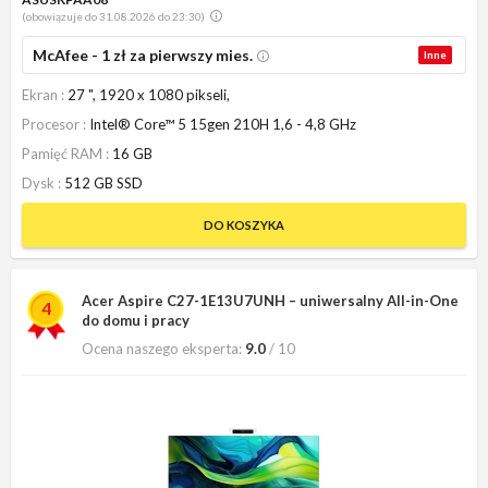
(obowiązuje do 31.08.2026 do 23:30)
McAfee - 1 zł za pierwszy mies.
Inne
Ekran
27 ", 1920 x 1080 pikseli,
Procesor
Intel® Core™ 5 15gen 210H 1,6 - 4,8 GHz
Pamięć RAM
16 GB
Dysk
512 GB SSD
DO KOSZYKA
Acer Aspire C27-1E13U7UNH – uniwersalny All-in-One
4
do domu i pracy
Ocena naszego eksperta:
9.0
/ 10