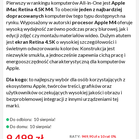
Pierwszy w rankingu komputerów All-in-One jest
Apple
iMac Retina 4.5K M4
. To obecnie
jeden z najbardziej
dopracowanych
komputerów tego typu dostępnych na
rynku. Wyposażony w autorski
procesor
Apple M4
oferuje
wysoką wydajność zarówno podczas pracy biurowej, jak i
edycji zdjęć czy montażu materiałów wideo. Dużym atutem
jest
ekran Retina 4.5K
o wysokiej szczegółowości i
świetnym odwzorowaniu kolorów. Konstrukcja jest
niezwykle smukła, a jednocześnie zapewnia cichą pracę i
energooszczędność charakterystyczną dla komputerów
Apple.
Dla kogo:
to najlepszy wybór dla osób korzystających z
ekosystemu Apple, twórców treści, grafików oraz
użytkowników oczekujących wysokiej jakości obrazu i
bezproblemowej integracji z innymi urządzeniami tej
marki.
Do odbioru:
10 sierpnia!
Do domu:
10 sierpnia!
9 499 zł
RATY:
949,90 zł
x 10 rat 0%