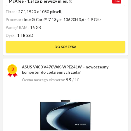
McAfee - 1 zł za pierwszy mies.
Inne
Ekran
27 ", 1920 x 1080 pikseli,
Procesor
Intel® Core™ i7 13gen 13620H 3,6 - 4,9 GHz
Pamięć RAM
16 GB
Dysk
1 TB SSD
DO KOSZYKA
ASUS V400 V470VAK-WPE241W – nowoczesny
3
komputer do codziennych zadań
Ocena naszego eksperta:
9.5
/ 10