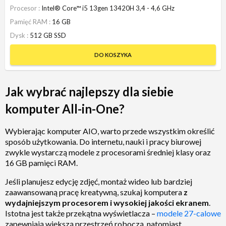
Procesor
Intel® Core™ i5 13gen 13420H 3,4 - 4,6 GHz
Pamięć RAM
16 GB
Dysk
512 GB SSD
DO KOSZYKA
Jak wybrać najlepszy dla siebie
komputer All-in-One?
Wybierając komputer AIO, warto przede wszystkim określić
sposób użytkowania. Do internetu, nauki i pracy biurowej
zwykle wystarczą modele z procesorami średniej klasy oraz
16 GB pamięci RAM.
Jeśli planujesz edycję zdjęć, montaż wideo lub bardziej
zaawansowaną pracę kreatywną, szukaj komputera
z
wydajniejszym procesorem i wysokiej jakości ekranem
.
Istotna jest także przekątna wyświetlacza –
modele 27-calowe
zapewniają większą przestrzeń roboczą, natomiast