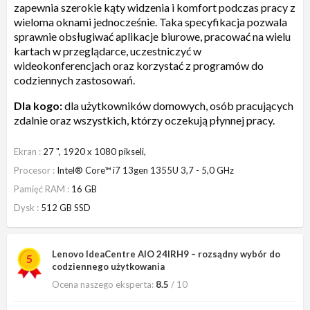
zapewnia szerokie kąty widzenia i komfort podczas pracy z
wieloma oknami jednocześnie. Taka specyfikacja pozwala
sprawnie obsługiwać aplikacje biurowe, pracować na wielu
kartach w przeglądarce, uczestniczyć w
wideokonferencjach oraz korzystać z programów do
codziennych zastosowań.
Dla kogo:
dla użytkowników domowych, osób pracujących
zdalnie oraz wszystkich, którzy oczekują płynnej pracy.
Ekran
27 ", 1920 x 1080 pikseli,
Procesor
Intel® Core™ i7 13gen 1355U 3,7 - 5,0 GHz
Pamięć RAM
16 GB
Dysk
512 GB SSD
Lenovo IdeaCentre AIO 24IRH9 – rozsądny wybór do
5
codziennego użytkowania
Ocena naszego eksperta:
8.5
/ 10