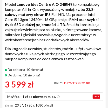
Model
Lenovo IdeaCentre AIO 24IRH9
to kompaktowy
komputer All-in-One wyposażony w mniejszy, bo
23,8-
calowy matowy ekran IPS
Full HD. Ma procesor Intel
Core i5 13gen 13420H, 16 GB pamięci RAM oraz
szybki
dysk SSD o dużej pojemności 1 TB
. Smukła konstrukcja
zajmuje niewiele miejsca na biurku, a zintegrowane kamera,
mikrofon i głośniki pozwalają wygodnie uczestniczyć w
wideokonferencjach bez dodatkowych akcesoriów.
Dla kogo:
dla uczniów, studentów, rodzin – użytkowników
domowych szukających niedrogiego i oszczędzającego
miejsce komputera do codziennych zastosowań.
Do odbioru:
10 sierpnia!
Do domu:
10 sierpnia!
3 599 zł
RATY:
119,97 zł
x 30 rat 0%
McAfee - 1 zł za pierwszy mies.
Inne
Ekran
23,8 ", 1920 x 1080 pikseli,