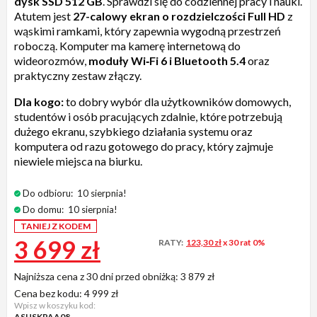
dysk SSD 512 GB
. Sprawdzi się do codziennej pracy i nauki.
Atutem jest
27-calowy ekran o rozdzielczości Full HD
z
wąskimi ramkami, który zapewnia wygodną przestrzeń
roboczą. Komputer ma kamerę internetową do
wideorozmów,
moduły Wi
‑
Fi 6 i Bluetooth 5.4
oraz
praktyczny zestaw złączy.
Dla kogo:
to dobry wybór dla użytkowników domowych,
studentów i osób pracujących zdalnie, które potrzebują
dużego ekranu, szybkiego działania systemu oraz
komputera od razu gotowego do pracy, który zajmuje
niewiele miejsca na biurku.
Do odbioru:
10 sierpnia!
Do domu:
10 sierpnia!
TANIEJ Z KODEM
3 699 zł
RATY:
123,30 zł
x 30 rat 0%
Najniższa cena z 30 dni przed obniżką:
3 879 zł
Cena bez kodu:
4 999 zł
Wpisz w koszyku kod:
ASUSKPAA08