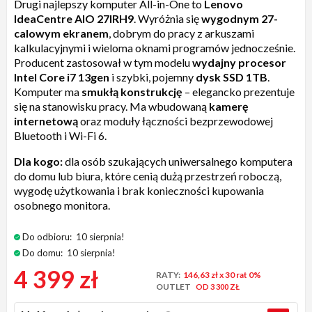
Drugi najlepszy komputer All-in-One to
Lenovo
IdeaCentre AIO 27IRH9
. Wyróżnia się
wygodnym 27-
calowym ekranem
, dobrym do pracy z arkuszami
kalkulacyjnymi i wieloma oknami programów jednocześnie.
Producent zastosował w tym modelu
wydajny
procesor
Intel Core i7 13gen
i szybki, pojemny
dysk SSD 1TB
.
Komputer ma
smukłą konstrukcję
– elegancko prezentuje
się na stanowisku pracy. Ma wbudowaną
kamerę
internetową
oraz moduły łączności bezprzewodowej
Bluetooth i Wi-Fi 6.
Dla kogo:
dla osób szukających uniwersalnego komputera
do domu lub biura, które cenią dużą przestrzeń roboczą,
wygodę użytkowania i brak konieczności kupowania
osobnego monitora.
Do odbioru:
10 sierpnia!
Do domu:
10 sierpnia!
4 399 zł
RATY:
146,63 zł
x 30 rat 0%
OUTLET
OD 3 300 ZŁ