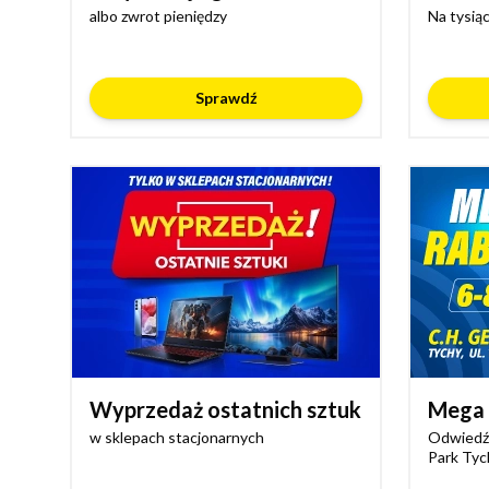
albo zwrot pieniędzy
Na tysią
Sprawdź
Wyprzedaż ostatnich sztuk
Mega 
w sklepach stacjonarnych
Odwiedź 
Park Tyc