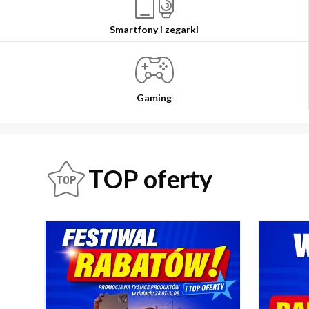
Smartfony i zegarki
Gaming
TOP oferty