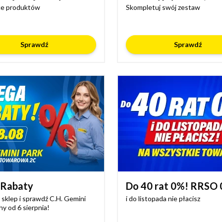
ce produktów
Skompletuj swój zestaw
Sprawdź
Sprawdź
Rabaty
Do 40 rat 0%! RRSO
sklep i sprawdź C.H. Gemini
i do listopada nie płacisz
hy od 6 sierpnia!