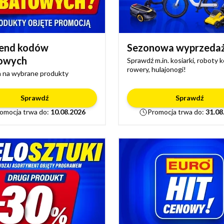
end kodów
Sezonowa wyprzeda
owych
Sprawdź m.in. kosiarki, roboty 
rowery, hulajonogi!
 na wybrane produkty
Sprawdź
Sprawdź
omocja trwa do:
10.08.2026
Promocja trwa do:
31.08