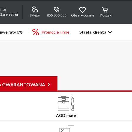
onto
 Zarejestruj
Sklepy
855 855 855
Obserwowane
Koszyk
iwe raty 0%
Promocje i inne
Strefa klienta
JA GWARANTOWANA
AGD małe