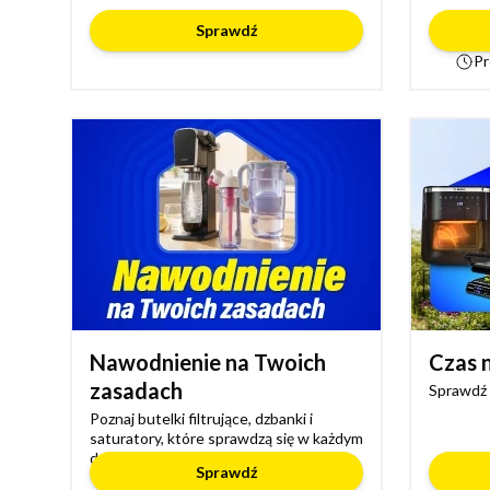
Sprawdź
Pr
Nawodnienie na Twoich
Czas n
zasadach
Sprawdź 
Poznaj butelki filtrujące, dzbanki i
saturatory, które sprawdzą się w każdym
domu
Sprawdź