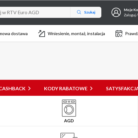
Moje K
Szukaj
Zaloguj /
mowa dostawa
Wniesienie, montaż, instalacja
Prawdz
CASHBACK
KODY RABATOWE
SATYSFAKC
AGD