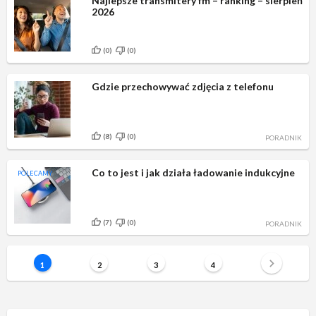
Najlepsze transmitery fm – ranking – sierpień
2026
(0)
(0)
Gdzie przechowywać zdjęcia z telefonu
(8)
(0)
PORADNIK
Co to jest i jak działa ładowanie indukcyjne
POLECAMY
(7)
(0)
PORADNIK
1
2
3
4