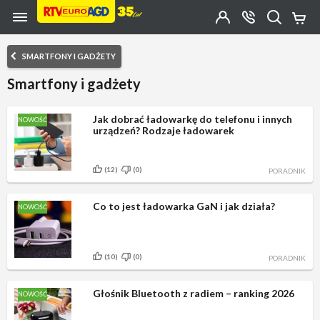
Przejdź do zawartości strony
Przejdź do wyszukiwarki
Przejdź do kategorii
Przejdź do stopki
Moje
OTWÓRZ
MENU
Konto
Koszy
KONTAKT
(0)
Jakiego
SMARTFONY I GADŻETY
produktu
szukasz?
Smartfony i gadżety
Jak dobrać ładowarkę do telefonu i innych
NOWOŚĆ
urządzeń? Rodzaje ładowarek
(12)
(0)
PORADNIK
Co to jest ładowarka GaN i jak działa?
NOWOŚĆ
(10)
(0)
PORADNIK
Głośnik Bluetooth z radiem – ranking 2026
NOWOŚĆ