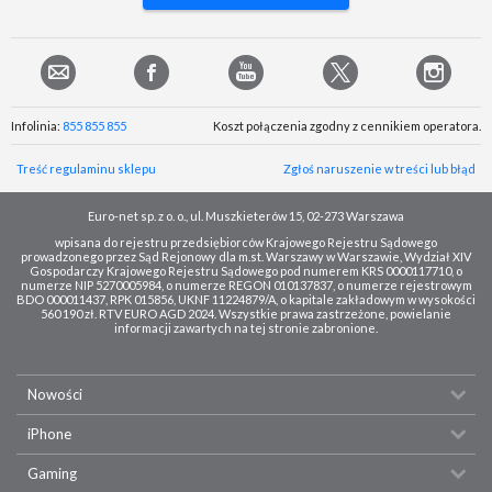
Infolinia:
855 855 855
Koszt połączenia zgodny z cennikiem operatora.
Treść regulaminu sklepu
Zgłoś naruszenie w treści lub błąd
Euro-net sp. z o. o., ul. Muszkieterów 15, 02-273 Warszawa
wpisana do rejestru przedsiębiorców Krajowego Rejestru Sądowego
prowadzonego przez Sąd Rejonowy dla m.st. Warszawy w Warszawie, Wydział XIV
Gospodarczy Krajowego Rejestru Sądowego pod numerem KRS 0000117710, o
numerze NIP 5270005984, o numerze REGON 010137837, o numerze rejestrowym
BDO 000011437, RPK 015856, UKNF 11224879/A, o kapitale zakładowym w wysokości
560 190 zł. RTV EURO AGD 2024. Wszystkie prawa zastrzeżone, powielanie
informacji zawartych na tej stronie zabronione.
Nowości
iPhone
Gaming