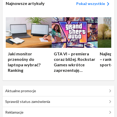
Najnowsze artykuły
Pokaż wszystkie
Jaki monitor
GTA VI – premiera
Najleps
przenośny do
coraz bliżej. Rockstar
– rankin
laptopa wybrać?
Games wkrótce
sportow
Ranking
zaprezentuję
rozgrywkę!
Aktualne promocje
Sprawdź status zamówienia
Reklamacje