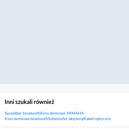
Inni szukali również
Soundbar bluetooth
Kino domowe YAMAHA
Kino domowe bluetooth
Subwoofer aktywny
Kabel optyczny
Sekcja pominięta