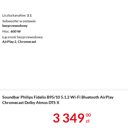
Liczba kanałów
3.1
Subwoofer w zestawie
bezprzewodowy
Moc
600 W
Łączność bezprzewodowa
AirPlay 2, Chromecast
Soundbar Philips Fidelio B95/10 5.1.2 Wi-Fi Bluetooth AirPlay
Chromecast Dolby Atmos DTS X
Cena 3 349 z
3 349
00
zł