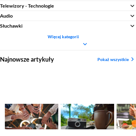
Telewizory - Technologie
Audio
Słuchawki
Więcej kategorii
Sekcja pominięta
Najnowsze artykuły
Pokaż wszystkie
Nadchodzące
Ranking aparatów
Najleps
premiery smartfonów
kompaktowych.
tytanow
– kalendarz nowości
Najlepsze modele
2026
2026
Sekcja pominięta