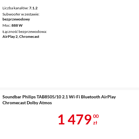
Liczba kanałów
7.1.2
Subwoofer w zestawie
bezprzewodowy
Moc
888 W
Łączność bezprzewodowa
AirPlay 2, Chromecast
Soundbar Philips TAB8505/10 2.1 Wi-Fi Bluetooth AirPlay
Chromecast Dolby Atmos
Cena 1 479 z
1 479
00
zł