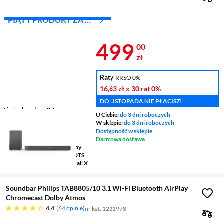
PIĄTY PRODUKT ZA 1
ZŁ!
Cena 499 zł
499
00
zł
Raty
RRSO 0%
16,63 zł
x 30 rat
0%
DO LISTOPADA NIE PŁACISZ!
Liczba kanałów
2.1
U Ciebie:
do 3 dni roboczych
Subwoofer w zestawie
W sklepie:
do 3 dni roboczych
bezprzewodowy
Dostępność w sklepie
Moc
240 W
Darmowa dostawa
Dekodery dźwięku HD
Dolby
Digital, Dolby Digital Plus, DTS
Digital Surround, DTS Virtual: X
Soundbar Philips TAB8805/10 3.1 Wi-Fi Bluetooth AirPlay
Chromecast Dolby Atmos
4.4 gwiazdek
4.4
64 opinie
nr kat. 1221978