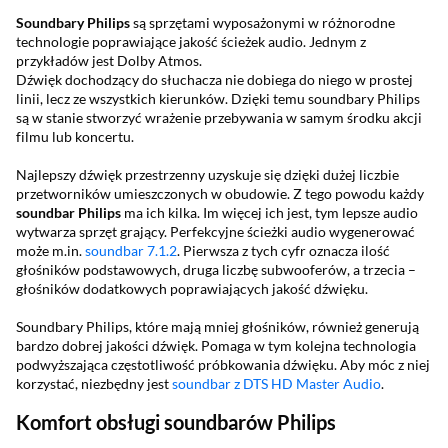
Soundbary Philips
są sprzętami wyposażonymi w różnorodne
technologie poprawiające jakość ścieżek audio. Jednym z
przykładów jest Dolby Atmos.
Dźwięk dochodzący do słuchacza nie dobiega do niego w prostej
linii, lecz ze wszystkich kierunków. Dzięki temu soundbary Philips
są w stanie stworzyć wrażenie przebywania w samym środku akcji
filmu lub koncertu.
Najlepszy dźwięk przestrzenny uzyskuje się dzięki dużej liczbie
przetworników umieszczonych w obudowie. Z tego powodu każdy
soundbar Philips
ma ich kilka. Im więcej ich jest, tym lepsze audio
wytwarza sprzęt grający. Perfekcyjne ścieżki audio wygenerować
może m.in.
soundbar 7.1.2
. Pierwsza z tych cyfr oznacza ilość
głośników podstawowych, druga liczbę subwooferów, a trzecia –
głośników dodatkowych poprawiających jakość dźwięku.
Soundbary Philips, które mają mniej głośników, również generują
bardzo dobrej jakości dźwięk. Pomaga w tym kolejna technologia
podwyższająca częstotliwość próbkowania dźwięku. Aby móc z niej
korzystać, niezbędny jest
soundbar z DTS HD Master Audio
.
Komfort obsługi soundbarów Philips