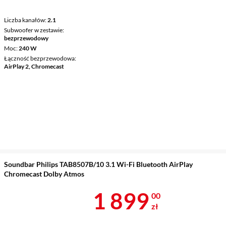
Liczba kanałów
2.1
Subwoofer w zestawie
bezprzewodowy
Moc
240 W
Łączność bezprzewodowa
AirPlay 2, Chromecast
Soundbar Philips TAB8507B/10 3.1 Wi-Fi Bluetooth AirPlay
Chromecast Dolby Atmos
Cena 1 899 z
1 899
00
zł