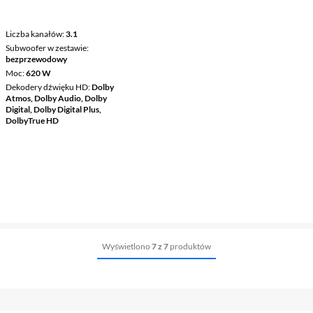
Liczba kanałów
3.1
Subwoofer w zestawie
bezprzewodowy
Moc
620 W
Dekodery dźwięku HD
Dolby
Atmos, Dolby Audio, Dolby
Digital, Dolby Digital Plus,
DolbyTrue HD
Wyświetlono
7 z 7
produktów