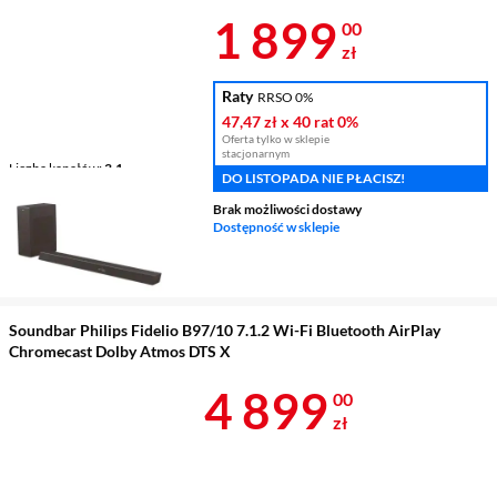
Cena 1 899 z
1 899
00
zł
Raty
RRSO 0%
47,47 zł
x 40 rat
0%
Oferta tylko w sklepie
stacjonarnym
Liczba kanałów
3.1
DO LISTOPADA NIE PŁACISZ!
Subwoofer w zestawie
bezprzewodowy
Brak możliwości dostawy
Dostępność w sklepie
Moc
400 W
Łączność bezprzewodowa
AirPlay 2, Chromecast
Soundbar Philips Fidelio B97/10 7.1.2 Wi-Fi Bluetooth AirPlay
Chromecast Dolby Atmos DTS X
Cena 4 899 z
4 899
00
zł