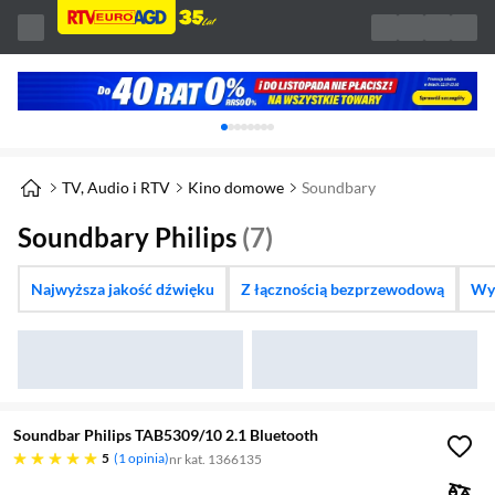
Karuzela z banerami, aktualny element 1 z 
TV, Audio i RTV
Kino domowe
Soundbary
Soundbary Philips
(7)
Najwyższa jakość dźwięku
Z łącznością bezprzewodową
Wyb
Soundbar Philips TAB5309/10 2.1 Bluetooth
pięć gwiazdek
5
1 opinia
nr kat. 1366135