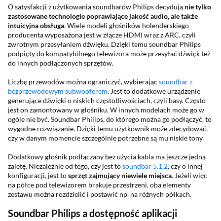
O satysfakcji z użytkowania soundbarów Philips decydują
nie tylko
zastosowane technologie poprawiające jakość audio, ale także
intuicyjna obsługa
. Wiele modeli głośników holenderskiego
producenta wyposażona jest w złącze HDMI wraz z ARC, czyli
zwrotnym przesyłaniem dźwięku. Dzięki temu soundbar Philips
podpięty do kompatybilnego telewizora może przesyłać dźwięk też
do innych podłączonych sprzętów.
Liczbę przewodów można ograniczyć, wybierając
soundbar z
bezprzewodowym subwooferem
. Jest to dodatkowe urządzenie
generujące dźwięki o niskich częstotliwościach, czyli basy. Często
jest on zamontowany w głośniku. W innych modelach może go w
ogóle nie być. Soundbar Philips, do którego można go podłączyć, to
wygodne rozwiązanie. Dzięki temu użytkownik może zdecydować,
czy w danym momencie szczególnie potrzebne są mu niskie tony.
Dodatkowy głośnik podłączany bez użycia kabla ma jeszcze jedną
zaletę. Niezależnie od tego, czy jest to
soundbar 5.1.2
, czy o innej
konfiguracji, jest to
sprzęt zajmujący niewiele miejsca
. Jeżeli więc
na półce pod telewizorem brakuje przestrzeni, oba elementy
zestawu można rozdzielić i postawić np. na różnych półkach.
Soundbar Philips a dostępność aplikacji