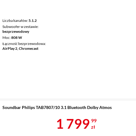
Liczba kanałów
5.1.2
Subwoofer w zestawie
bezprzewodowy
Moc
808 W
Łączność bezprzewodowa
AirPlay 2, Chromecast
Soundbar Philips TAB7807/10 3.1 Bluetooth Dolby Atmos
Cena 1 799,9
1 799
99
zł