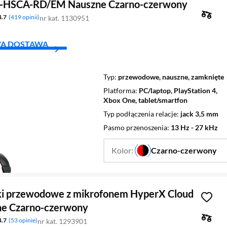
X-HSCA-RD/EM Nauszne Czarno-czerwony
4.7
419 opinii
nr kat. 1130951
A DOSTAWA
Typ
przewodowe, nauszne, zamknięte
Platforma
PC/laptop, PlayStation 4,
Xbox One, tablet/smartfon
Typ podłączenia relacje
jack 3,5 mm
Pasmo przenoszenia
13 Hz - 27 kHz
Kolor:
Czarno-czerwony
…
i przewodowe z mikrofonem HyperX Cloud
zne Czarno-czerwony
4.7
53 opinie
nr kat. 1293901