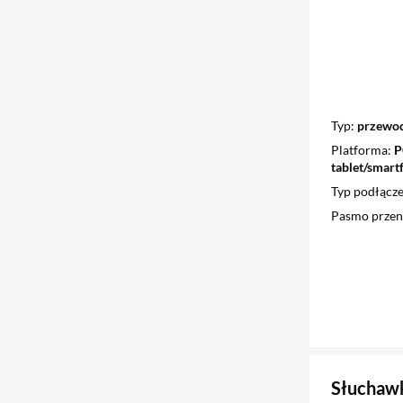
Typ
przewod
Platforma
P
tablet/smart
Typ podłącze
Pasmo przen
Słuchaw