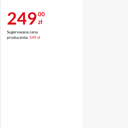
Cena 249 zł
249
00
zł
Sugerowana cena
producenta:
549 zł