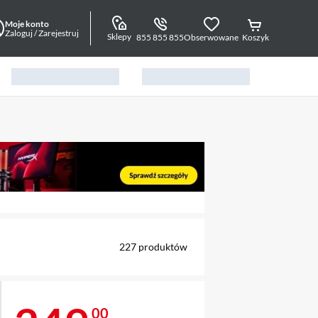
Moje konto
Zaloguj / Zarejestruj
Sklepy
855 855 855
Obserwowane
Koszyk
alny element 1 z 11
227
produktów
00