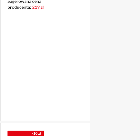
Sugerowana cena
producenta:
219 zł
Z KODEM
-10 zł