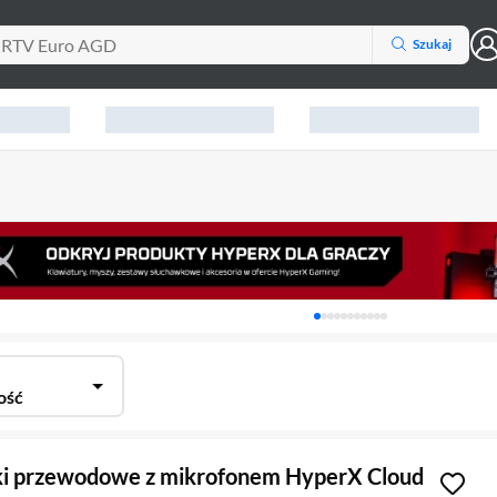
Szukaj
Karuzela z banerami, aktu
ość
i przewodowe z mikrofonem HyperX Cloud