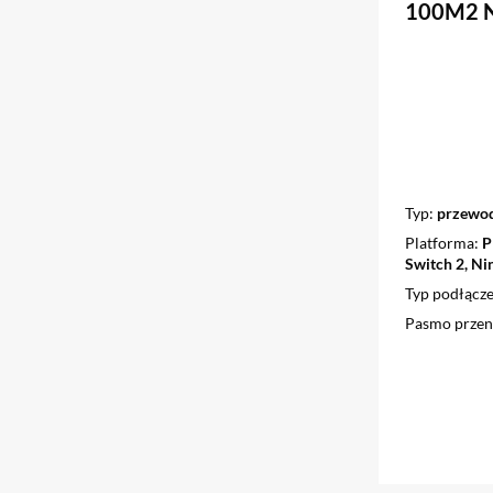
100M2 N
Typ
przewod
Platforma
P
Switch 2, Ni
Typ podłącze
Pasmo przen