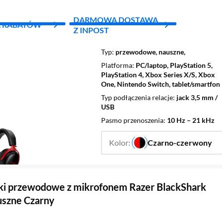
DARMOWA DOSTAWA
L RABATÓW
Z INPOST
Typ
przewodowe, nauszne,
Platforma
PC/laptop, PlayStation 5,
PlayStation 4, Xbox Series X/S, Xbox
One, Nintendo Switch, tablet/smartfon
Typ podłączenia relacje
jack 3,5 mm /
USB
Pasmo przenoszenia
10 Hz – 21 kHz
Kolor:
Czarno-czerwony
…
i przewodowe z mikrofonem Razer BlackShark
szne Czarny