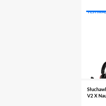
FESTIWA
Słuchawk
V2 X Nau