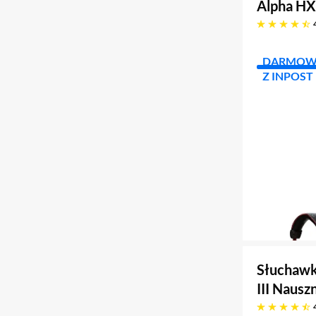
Alpha H
4.7 gwiazdek
DARMOW
Z INPOST
Słuchawk
III Naus
4.7 gwiazdek