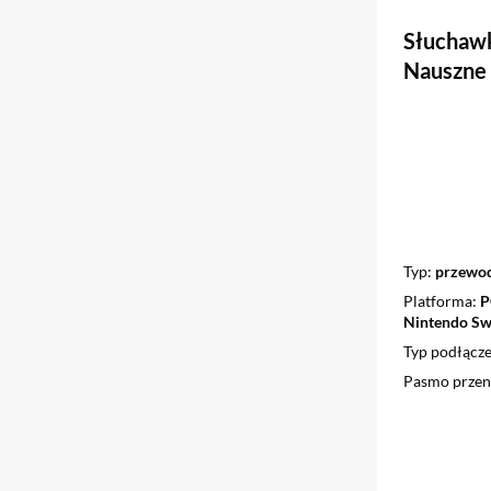
Słuchawk
Nauszne
Typ
przewod
Platforma
P
Nintendo Swi
Typ podłącze
Pasmo przen