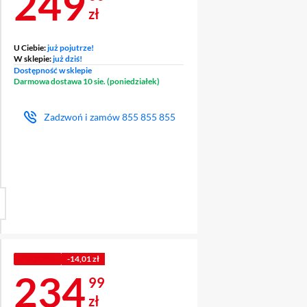
Cena 249 zł
249
zł
U Ciebie:
już pojutrze!
W sklepie:
już dziś!
Dostępność w sklepie
Darmowa dostawa 10 sie. (poniedziałek)
Zadzwoń i zamów
855 855 855
Z KODEM
-14,01 zł
Cena 234,99 zł
234
99
zł