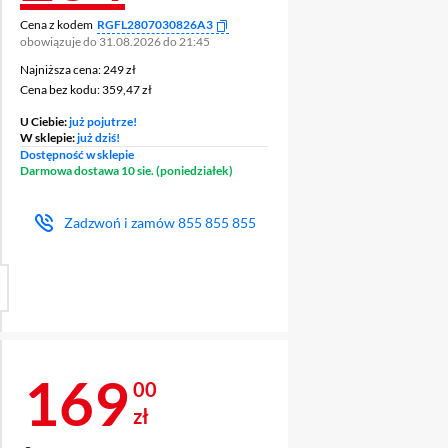
Cena z kodem
RGFL2807030826A3
obowiązuje do 31.08.2026 do 21:45
Najniższa cena: 249 zł
Najniższa cena:
249 zł
Cena bez kodu: 359,47 zł
Cena bez kodu:
359,47 zł
U Ciebie:
już pojutrze!
W sklepie:
już dziś!
Dostępność w sklepie
Darmowa dostawa 10 sie. (poniedziałek)
Zadzwoń i zamów
855 855 855
Cena 169 zł
169
00
zł