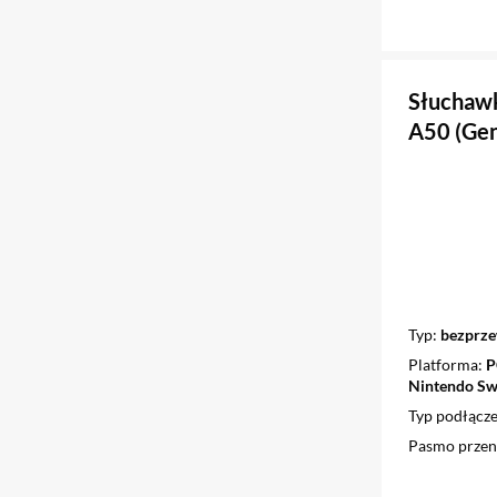
Słuchawk
A50 (Gen
Typ
bezprze
Platforma
P
Nintendo Swi
Typ podłącze
Pasmo przen