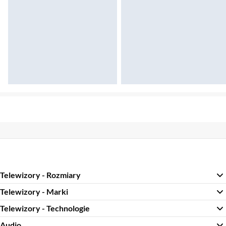
Sekcja pominięta
Telewizory - Rozmiary
Telewizory - Marki
Telewizory - Technologie
Audio