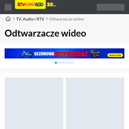
TV, Audio i RTV
Odtwarzacze wideo
Odtwarzacze wideo
Karuzela z banerami, aktualny element 1 z 