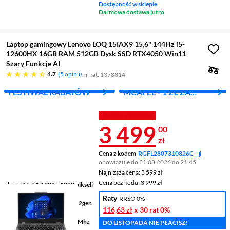
Dostępność w sklepie
Darmowa dostawa jutro
Laptop gamingowy Lenovo LOQ 15IAX9 15,6" 144Hz i5-
12600HX 16GB RAM 512GB Dysk SSD RTX4050 Win11
Szary Funkcje AI
4.7 gwiazdek
4.7
5 opinii
nr kat. 1378814
FESTIWAL RABATÓW
MCAFEE - 1 ZŁ ZA
PIERWSZY MIES.
TANIEJ Z KODEM
Cena 3 499 z
3 499
00
zł
Cena z kodem
RGFL2807310826C
obowiązuje do 31.08.2026 do 21:45
Najniższa cena: 3 599 zł
Najniższa cena:
3 599 zł
Cena bez kodu: 3 999 zł
Cena bez kodu:
3 999 zł
Ekran
15,6 ", 1920 x 1080 pikseli
144 Hz
Raty
RRSO 0%
Procesor
Intel® Core™ i5 12gen
116,63 zł
x 30 rat
0%
12600HX
Pamięć
16 GB DDR5 4800 Mhz
DO LISTOPADA NIE PŁACISZ!
RAM