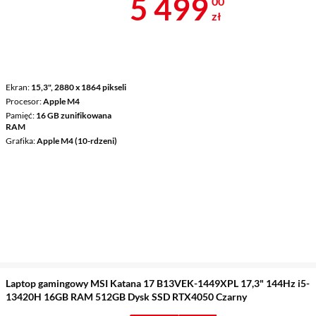
Cena 5 499 z
5 499
00
zł
Ekran
15,3", 2880 x 1864 pikseli
Procesor
Apple M4
Pamięć
16 GB zunifikowana
RAM
Grafika
Apple M4 (10-rdzeni)
Laptop gamingowy MSI Katana 17 B13VEK-1449XPL 17,3" 144Hz i5-
13420H 16GB RAM 512GB Dysk SSD RTX4050 Czarny