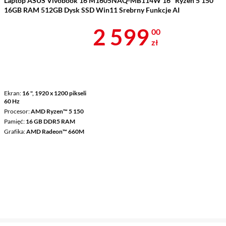
Laptop ASUS Vivobook 16 M1605NAQ-MB114W 16" Ryzen 5 150
16GB RAM 512GB Dysk SSD Win11 Srebrny Funkcje AI
Cena 2 599 z
2 599
00
zł
Ekran
16 ", 1920 x 1200 pikseli
60 Hz
Procesor
AMD Ryzen™ 5 150
Pamięć
16 GB DDR5 RAM
Grafika
AMD Radeon™ 660M