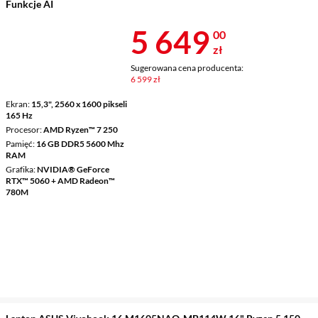
Funkcje AI
Cena 5 649 z
5 649
00
zł
Sugerowana cena producenta:
6 599 zł
Ekran
15,3", 2560 x 1600 pikseli
165 Hz
Procesor
AMD Ryzen™ 7 250
Pamięć
16 GB DDR5 5600 Mhz
RAM
Grafika
NVIDIA® GeForce
RTX™ 5060 + AMD Radeon™
780M