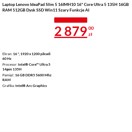
Laptop Lenovo IdeaPad Slim 5 16IMH10 16" Core Ultra 5 135H 16GB
RAM 512GB Dysk SSD Win11 Szary Funkcje AI
TANIEJ Z KODEM
Cena 2 879 z
2 879
00
zł
Ekran
16 ", 1920 x 1200 pikseli
60 Hz
Procesor
Intel® Core™ Ultra 5
14gen 135H
Pamięć
16 GB DDR5 5600 Mhz
RAM
Grafika
Intel® Arc Graphics