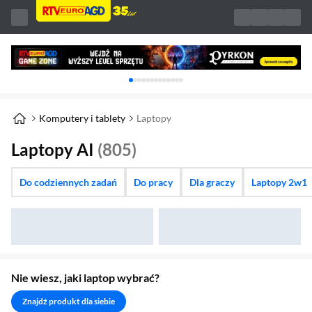
Karuzela z banerami, aktualny element 1 z 
Komputery i tablety
Laptopy
Laptopy AI
(805)
Do codziennych zadań
Do pracy
Dla graczy
Laptopy 2w1
Nie wiesz, jaki laptop wybrać?
Znajdź produkt dla siebie