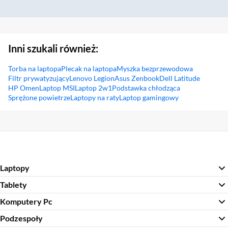
Inni szukali również:
Torba na laptopa
Plecak na laptopa
Myszka bezprzewodowa
Filtr prywatyzujący
Lenovo Legion
Asus Zenbook
Dell Latitude
HP Omen
Laptop MSI
Laptop 2w1
Podstawka chłodząca
Sprężone powietrze
Laptopy na raty
Laptop gamingowy
Sekcja pominięta
Laptopy
Tablety
Komputery Pc
Podzespoły