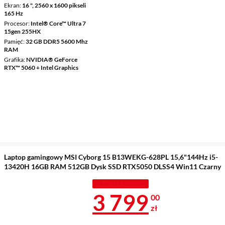
Ekran
16 ", 2560 x 1600 pikseli
165 Hz
Procesor
Intel® Core™ Ultra 7
15gen 255HX
Pamięć
32 GB DDR5 5600 Mhz
RAM
Grafika
NVIDIA® GeForce
RTX™ 5060 + Intel Graphics
Laptop gamingowy MSI Cyborg 15 B13WEKG-628PL 15,6"144Hz i5-
13420H 16GB RAM 512GB Dysk SSD RTX5050 DLSS4 Win11 Czarny
TANIEJ Z KODEM
Cena 3 799 z
3 799
00
zł