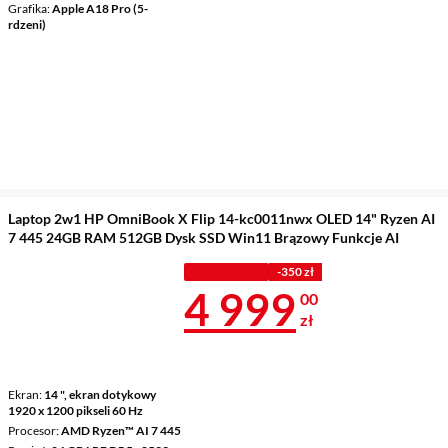
Grafika
Apple A18 Pro (5-
rdzeni)
Laptop 2w1 HP OmniBook X Flip 14-kc0011nwx OLED 14" Ryzen AI
7 445 24GB RAM 512GB Dysk SSD Win11 Brązowy Funkcje AI
PROMOCJA
-350 zł
Cena 4 999 z
4 999
00
zł
Ekran
14 ", ekran dotykowy
1920 x 1200 pikseli 60 Hz
Procesor
AMD Ryzen™ AI 7 445