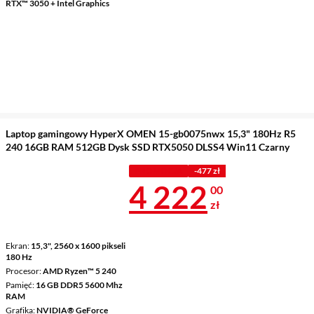
RTX™ 3050 + Intel Graphics
Laptop gamingowy HyperX OMEN 15-gb0075nwx 15,3" 180Hz R5
240 16GB RAM 512GB Dysk SSD RTX5050 DLSS4 Win11 Czarny
PROMOCJA
-477 zł
Cena 4 222 z
4 222
00
zł
Ekran
15,3", 2560 x 1600 pikseli
180 Hz
Procesor
AMD Ryzen™ 5 240
Pamięć
16 GB DDR5 5600 Mhz
RAM
Grafika
NVIDIA® GeForce