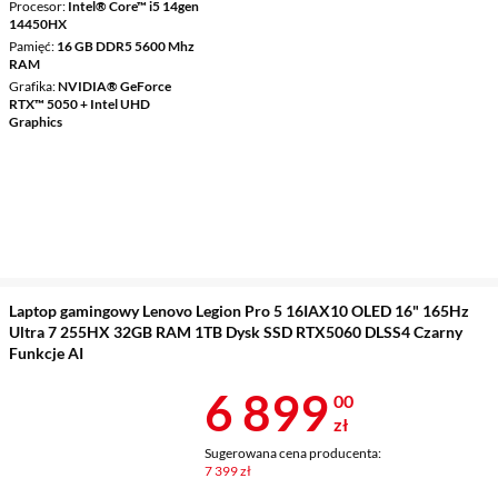
Procesor
Intel® Core™ i5 14gen
14450HX
Pamięć
16 GB DDR5 5600 Mhz
RAM
Grafika
NVIDIA® GeForce
RTX™ 5050 + Intel UHD
Graphics
Laptop gamingowy Lenovo Legion Pro 5 16IAX10 OLED 16" 165Hz
Ultra 7 255HX 32GB RAM 1TB Dysk SSD RTX5060 DLSS4 Czarny
Funkcje AI
Cena 6 899 z
6 899
00
zł
Sugerowana cena producenta:
7 399 zł