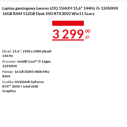
Laptop gamingowy Lenovo LOQ 15IAX9 15,6" 144Hz i5-12450HX
16GB RAM 512GB Dysk SSD RTX3050 Win11 Szary
TANIEJ Z KODEM
Cena 3 299 z
3 299
00
zł
Ekran
15,6 ", 1920 x 1080 pikseli
144 Hz
Procesor
Intel® Core™ i5 12gen
12450HX
Pamięć
16 GB DDR5 4800 Mhz
RAM
Grafika
NVIDIA® GeForce
RTX™ 3050 + Intel UHD
Graphics