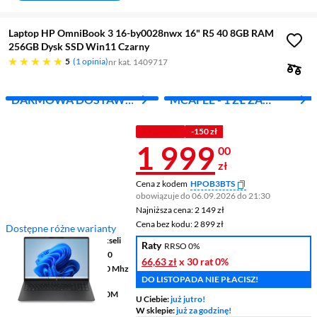
Laptop HP OmniBook 3 16-by0028nwx 16" R5 40 8GB RAM
256GB Dysk SSD Win11 Czarny
pięć gwiazdek
5
1 opinia
nr kat. 1409717
DARMOWA DOSTAWA
MCAFEE - 1 ZŁ ZA
Z INPOST
PIERWSZY MIES.
Z KODEM
-150 zł
Cena 1 999 z
1 999
00
zł
Cena z kodem
HPOB3BTS
obowiązuje do 06.09.2026 do 21:30
Najniższa cena: 2 149 zł
Najniższa cena:
2 149 zł
Cena bez kodu: 2 899 zł
Cena bez kodu:
2 899 zł
Dostępne różne warianty
Ekran
16 ", 1920 x 1200 pikseli
Raty
RRSO 0%
Procesor
AMD Ryzen™ 5 40
66,63 zł
x 30 rat
0%
Pamięć
8 GB LPDDR5 5500 Mhz
DO LISTOPADA NIE PŁACISZ!
RAM
Grafika
AMD Radeon™ 610M
U Ciebie:
już jutro!
Graphics
W sklepie:
już za godzinę!