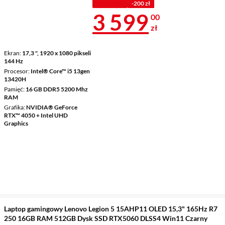
Z KODEM
-200 zł
Cena 3 599 z
3 599
00
zł
Ekran
17,3 ", 1920 x 1080 pikseli
144 Hz
Procesor
Intel® Core™ i5 13gen
13420H
Pamięć
16 GB DDR5 5200 Mhz
RAM
Grafika
NVIDIA® GeForce
RTX™ 4050 + Intel UHD
Graphics
Laptop gamingowy Lenovo Legion 5 15AHP11 OLED 15,3" 165Hz R7
250 16GB RAM 512GB Dysk SSD RTX5060 DLSS4 Win11 Czarny