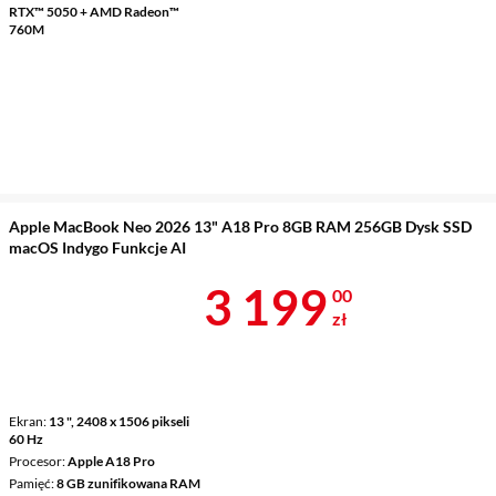
RTX™ 5050 + AMD Radeon™
760M
Apple MacBook Neo 2026 13" A18 Pro 8GB RAM 256GB Dysk SSD
macOS Indygo Funkcje AI
Cena 3 199 z
3 199
00
zł
Ekran
13 ", 2408 x 1506 pikseli
60 Hz
Procesor
Apple A18 Pro
Pamięć
8 GB zunifikowana RAM