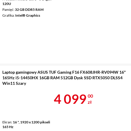
120U
Pamięć
32 GB DDR5 RAM
Grafika
Intel® Graphics
Laptop gamingowy ASUS TUF Gaming F16 FX608JHR-RV094W 16"
165Hz i5-14450HX 16GB RAM 512GB Dysk SSD RTX5050 DLSS4
Win11 Szary
Cena 4 099 z
4 099
00
zł
Ekran
16 ", 1920 x 1200 pikseli
165 Hz