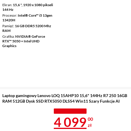
Ekran
15,6 ", 1920 x 1080 pikseli
144 Hz
Procesor
Intel® Core™ i5 13gen
13420H
Pamięć
16 GB DDR5 5200 Mhz
RAM
Grafika
NVIDIA® GeForce
RTX™ 5050 + Intel UHD
Graphics
Laptop gamingowy Lenovo LOQ 15AHP10 15,6" 144Hz R7 250 16GB
RAM 512GB Dysk SSD RTX5050 DLSS4 Win11 Szary Funkcje AI
TANIEJ Z KODEM
Cena 4 099 z
4 099
00
zł