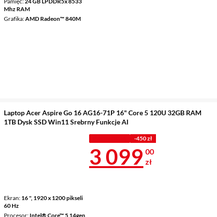
Pamięć
24 GB LPDDR5x 8533
Mhz RAM
Grafika
AMD Radeon™ 840M
Laptop Acer Aspire Go 16 AG16-71P 16" Core 5 120U 32GB RAM
1TB Dysk SSD Win11 Srebrny Funkcje AI
PROMOCJA
-450 zł
Cena 3 099 z
3 099
00
zł
Ekran
16 ", 1920 x 1200 pikseli
60 Hz
Procesor
Intel® Core™ 5 14gen