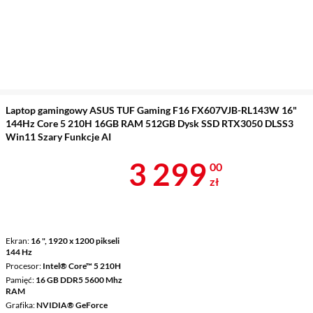
Laptop gamingowy ASUS TUF Gaming F16 FX607VJB-RL143W 16"
144Hz Core 5 210H 16GB RAM 512GB Dysk SSD RTX3050 DLSS3
Win11 Szary Funkcje AI
Cena 3 299 z
3 299
00
zł
Ekran
16 ", 1920 x 1200 pikseli
144 Hz
Procesor
Intel® Core™ 5 210H
Pamięć
16 GB DDR5 5600 Mhz
RAM
Grafika
NVIDIA® GeForce