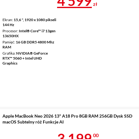
Cena 4 599 z
4 599
zł
Ekran
15,6 ", 1920 x 1080 pikseli
144 Hz
Procesor
Intel® Core™ i7 13gen
13650HX
Pamięć
16 GB DDR5 4800 Mhz
RAM
Grafika
NVIDIA® GeForce
RTX™ 5060 + Intel UHD
Graphics
Apple MacBook Neo 2026 13" A18 Pro 8GB RAM 256GB Dysk SSD
macOS Subtelny róż Funkcje AI
Cena 3 199 z
3 199
00