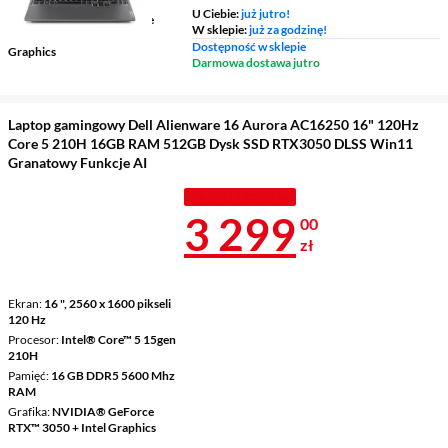
U Ciebie:
już jutro!
Grafika
NVIDIA® GeForce
W sklepie:
już za godzinę!
RTX™ 4050 + Intel UHD
Dostępność w sklepie
Graphics
Darmowa dostawa jutro
Laptop gamingowy Dell Alienware 16 Aurora AC16250 16" 120Hz
Core 5 210H 16GB RAM 512GB Dysk SSD RTX3050 DLSS Win11
Granatowy Funkcje AI
TANIEJ Z KODEM
Cena 3 299 z
3 299
00
zł
Ekran
16 ", 2560 x 1600 pikseli
120 Hz
Procesor
Intel® Core™ 5 15gen
210H
Pamięć
16 GB DDR5 5600 Mhz
RAM
Grafika
NVIDIA® GeForce
RTX™ 3050 + Intel Graphics