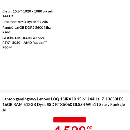
Ekran
15,6 ", 1920 x 1080 pikseli
144 Hz
Procesor
AMD Ryzen™ 7 250
Pamięć
16 GB DDR5 5600 Mhz
RAM
Grafika
NVIDIA® GeForce
RTX™ 5050 + AMD Radeon™
780M
Laptop gamingowy Lenovo LOQ 15IRX10 15,6" 144Hz i7-13650HX
16GB RAM 512GB Dysk SSD RTX5060 DLSS4 Win11 Szary Funkcje
AI
TANIEJ Z KODEM
00