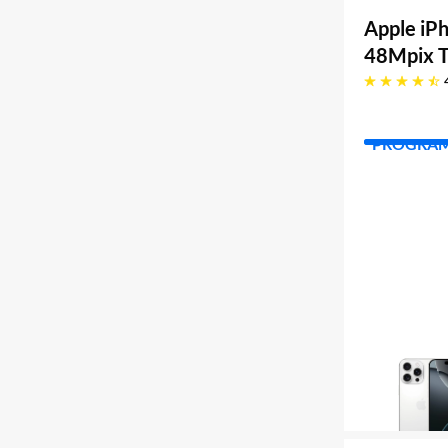
Apple iP
48Mpix T
4.7 gwiazdek
PROGRA