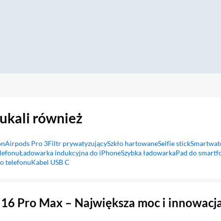
zukali również
on
Airpods Pro 3
Filtr prywatyzujący
Szkło hartowane
Selfie stick
Smartwat
lefonu
Ładowarka indukcyjna do iPhone
Szybka ładowarka
Pad do smartf
o telefonu
Kabel USB C
 16 Pro Max – Największa moc i innowacj