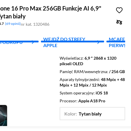
hone 16 Pro Max 256GB Funkcje AI 6,9"
ytan biały
4.7
69 opinii
nr kat. 1320486
WEJDŹ DO STREFY
MCAFEE - 
M ODKUPU
APPLE
PIERWSZY
Wyświetlacz
6,9 " 2868 x 1320
pikseli OLED
Pamięć RAM/wewnętrzna
/ 256 GB
Aparaty tylny/przedni
48 Mpix + 48
Mpix + 12 Mpix / 12 Mpix
System operacyjny
iOS 18
Procesor
Apple A18 Pro
Kolor:
Tytan biały
…
Tytan czarny,
Tytan naturaln