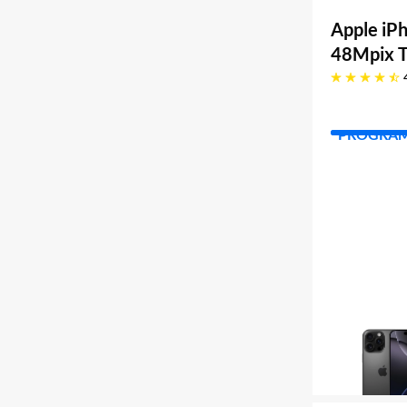
Apple iP
48Mpix T
4.7 gwiazdek
PROGRA