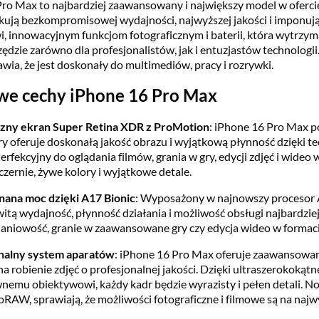
ro Max to najbardziej zaawansowany i największy model w ofercie
kują bezkompromisowej wydajności, najwyższej jakości i imponuj
, innowacyjnym funkcjom fotograficznym i baterii, która wytrzym
zędzie zarówno dla profesjonalistów, jak i entuzjastów technologi
rawia, że jest doskonały do multimediów, pracy i rozrywki.
we cechy iPhone 16 Pro Max
zny ekran Super Retina XDR z ProMotion
: iPhone 16 Pro Max p
ry oferuje doskonałą jakość obrazu i wyjątkową płynność dzięki 
erfekcyjny do oglądania filmów, grania w gry, edycji zdjęć i wideo 
czernie, żywe kolory i wyjątkowe detale.
ana moc dzięki A17 Bionic
: Wyposażony w najnowszy procesor 
tą wydajność, płynność działania i możliwość obsługi najbardziej
aniowość, granie w zaawansowane gry czy edycja wideo w formacie
nalny system aparatów
: iPhone 16 Pro Max oferuje zaawansowan
a robienie zdjęć o profesjonalnej jakości. Dzięki ultraszerokok
nemu obiektywowi, każdy kadr będzie wyrazisty i pełen detali. Now
oRAW, sprawiają, że możliwości fotograficzne i filmowe są na naj