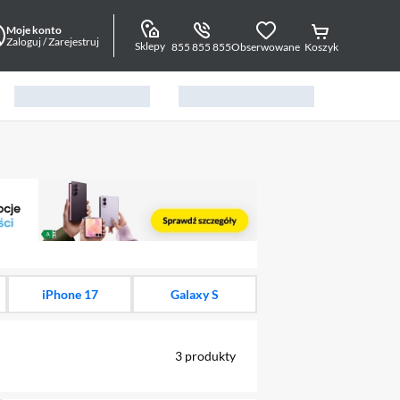
Moje konto
Zaloguj / Zarejestruj
Sklepy
855 855 855
Obserwowane
Koszyk
alny element 1 z 16
iPhone 17
Galaxy S
3
produkty