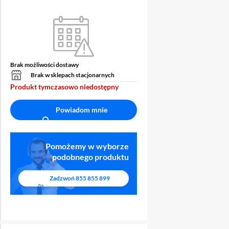
Brak możliwości dostawy
1 ZŁ ZA
SPRAWDŹ
OCHRON
Brak w sklepach stacjonarnych
 MIES.
ABONAMENT
WYŚWIET
Produkt tymczasowo niedostępny
Powiadom mnie
Pomożemy w wyborze
podobnego produktu
Zadzwoń
855 855 899
y