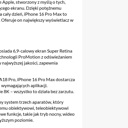
 Apple, stworzony z myślą o tych,
ącego ekranu. Dzięki potężnemu
a cały dzień, iPhone 16 Pro Max to
i. Oferuje on największy wyświetlacz w
osiada 6,9-calowy ekran Super Retina
technologii ProMotion z odświeżaniem
w najwyższej jakości, zapewnia
A18 Pro, iPhone 16 Pro Max dostarcza
 wymagających aplikacji.
 8K – wszystko to działa bez zarzutu.
y system trzech aparatów, który
ątnemu obiektywowi, teleobiektywowi
e funkcje, takie jak tryb nocny, wideo
wyższym poziomie.