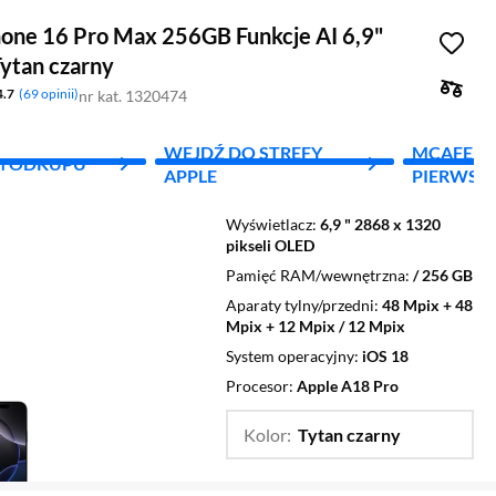
hone 16 Pro Max 256GB Funkcje AI 6,9"
ytan czarny
4.7
69 opinii
nr kat. 1320474
WEJDŹ DO STREFY
MCAFEE - 
M ODKUPU
APPLE
PIERWSZY
Wyświetlacz
6,9 " 2868 x 1320
pikseli OLED
Pamięć RAM/wewnętrzna
/ 256 GB
Aparaty tylny/przedni
48 Mpix + 48
Mpix + 12 Mpix / 12 Mpix
System operacyjny
iOS 18
Procesor
Apple A18 Pro
Kolor:
Tytan czarny
…
Tytan biały,
Tytan natura