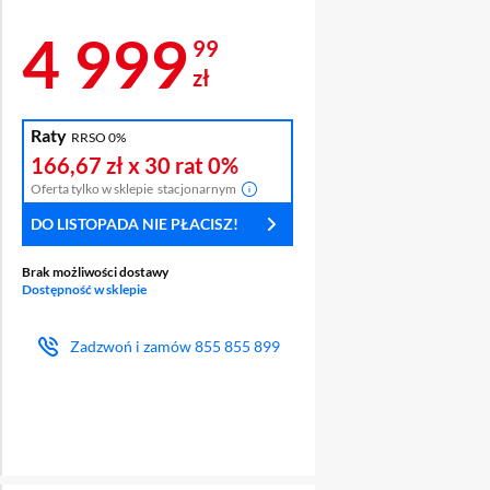
Cena 4 999,99 z
4 999
99
zł
Raty
RRSO 0%
1 ZŁ ZA
SPRAWDŹ
OCHRON
166,67 zł
x 30 rat
0%
 MIES.
ABONAMENT
WYŚWIET
Oferta tylko w sklepie
stacjonarnym
DO LISTOPADA NIE PŁACISZ!
Brak możliwości dostawy
Dostępność w sklepie
Zadzwoń i zamów
855 855 899
lny