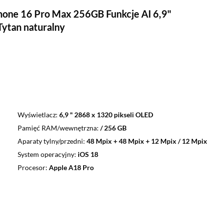
hone 16 Pro Max 256GB Funkcje AI 6,9"
ytan naturalny
Wyświetlacz
6,9 " 2868 x 1320 pikseli OLED
Pamięć RAM/wewnętrzna
/ 256 GB
Aparaty tylny/przedni
48 Mpix + 48 Mpix + 12 Mpix / 12 Mpix
System operacyjny
iOS 18
Procesor
Apple A18 Pro