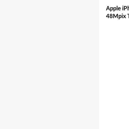
Apple iP
48Mpix T