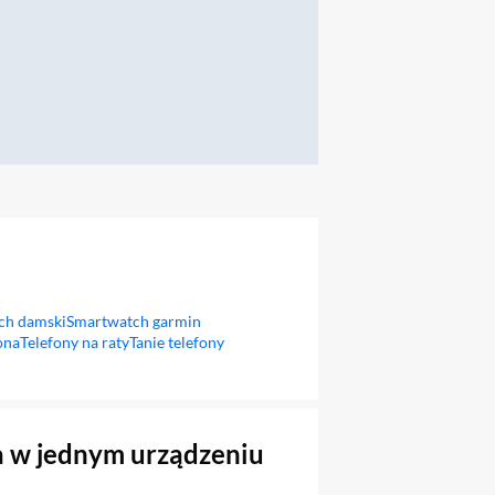
ch damski
Smartwatch garmin
ona
Telefony na raty
Tanie telefony
a w jednym urządzeniu