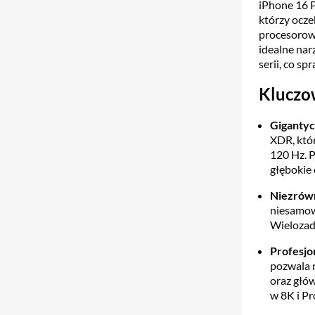
iPhone 16 P
którzy ocze
procesorowi
idealne nar
serii, co sp
Kluczo
Gigantyc
XDR, któ
120 Hz. P
głębokie 
Niezrówn
niesamowi
Wielozad
Profesjo
pozwala n
oraz głów
w 8K i Pr