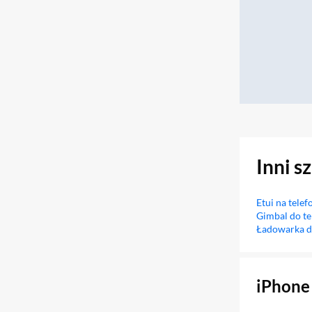
Inni s
Etui na telef
Gimbal do te
Ładowarka d
Sekcja pominięta
iPhone