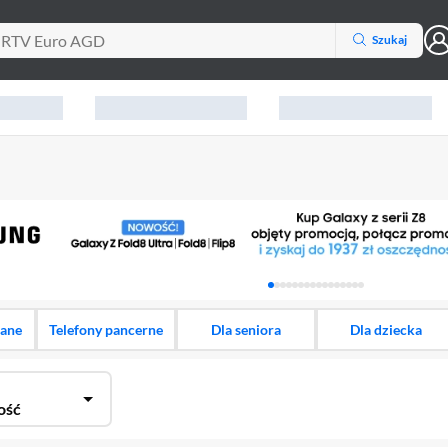
Szukaj
Karuzela z banerami, aktu
dane
Telefony pancerne
Dla seniora
Dla dziecka
ość