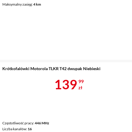
Maksymalny zasięg
4 km
Krótkofalówki Motorola TLKR T42 dwupak Niebieski
Cena 139,99 
139
99
zł
Częstotliwość pracy
446 MHz
Liczba kanałów
16