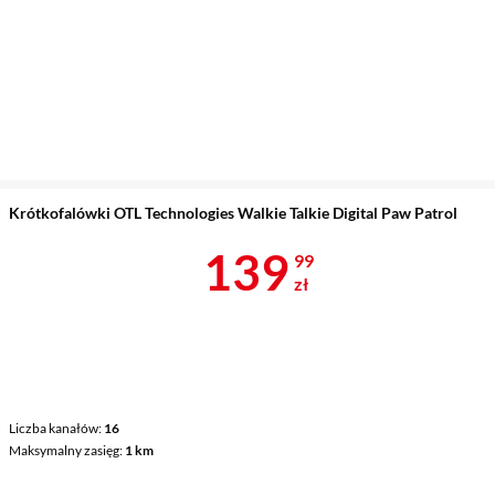
Krótkofalówki OTL Technologies Walkie Talkie Digital Paw Patrol
Cena 139,99 
139
99
zł
Liczba kanałów
16
Maksymalny zasięg
1 km