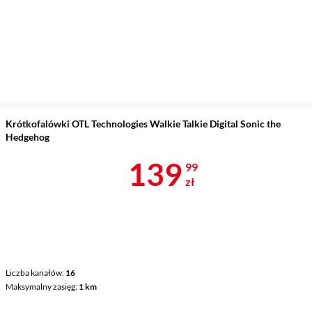
Krótkofalówki OTL Technologies Walkie Talkie Digital Sonic the
Hedgehog
Cena 139,99 
139
99
zł
Liczba kanałów
16
Maksymalny zasięg
1 km