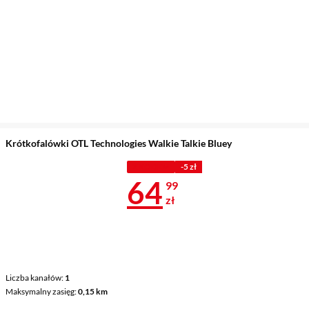
Krótkofalówki OTL Technologies Walkie Talkie Bluey
Z KODEM
-5 zł
Cena 64,99 z
64
99
zł
Liczba kanałów
1
Maksymalny zasięg
0,15 km