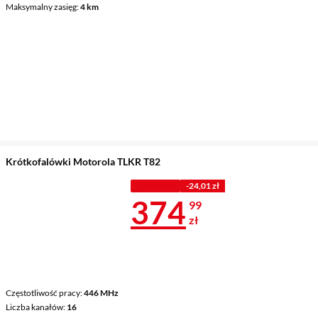
Maksymalny zasięg
4 km
Krótkofalówki Motorola TLKR T82
Z KODEM
-24,01 zł
Cena 374,99 
374
99
zł
Częstotliwość pracy
446 MHz
Liczba kanałów
16