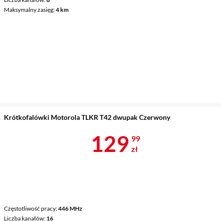
Maksymalny zasięg
4 km
Krótkofalówki Motorola TLKR T42 dwupak Czerwony
Cena 129,99 
129
99
zł
Częstotliwość pracy
446 MHz
Liczba kanałów
16