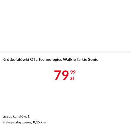
Krótkofalówki OTL Technologies Walkie Talkie Sonic
Cena 79,99 z
79
99
zł
Liczba kanałów
1
Maksymalny zasięg
0,15 km