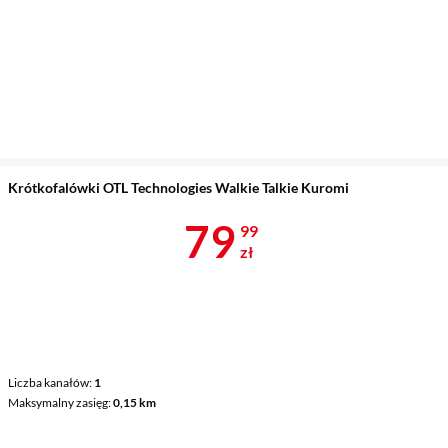
Krótkofalówki OTL Technologies Walkie Talkie Kuromi
Cena 79,99 z
79
99
zł
Liczba kanałów
1
Maksymalny zasięg
0,15 km