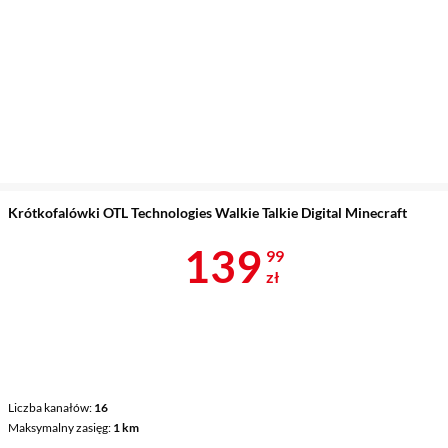
Krótkofalówki OTL Technologies Walkie Talkie Digital Minecraft
Cena 139,99 
139
99
zł
Liczba kanałów
16
Maksymalny zasięg
1 km