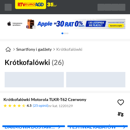
Karuzela z banerami, aktualny element 1 z 
Smartfony i gadżety
Krótkofalówki
Krótkofalówki
(26)
Krótkofalówki Motorola TLKR-T62 Czerwony
4.5 gwiazdek
4.5
25 opinii
nr kat. 1220129
DARMOWA DOSTAWA
FESTIWAL RABATÓW