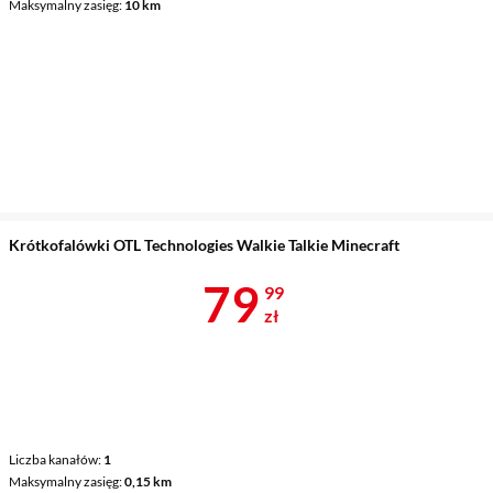
Maksymalny zasięg
10 km
Krótkofalówki OTL Technologies Walkie Talkie Minecraft
Cena 79,99 z
79
99
zł
Liczba kanałów
1
Maksymalny zasięg
0,15 km