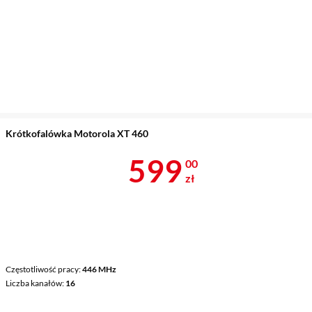
Krótkofalówka Motorola XT 460
Cena 599 zł
599
00
zł
Częstotliwość pracy
446 MHz
Liczba kanałów
16