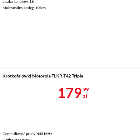
Liczba kanałów
16
Maksymalny zasięg
10 km
Krótkofalówki Motorola TLKR-T42 Triple
Cena 179,99 
179
99
zł
Częstotliwość pracy
446 MHz
Liczba kanałów
8