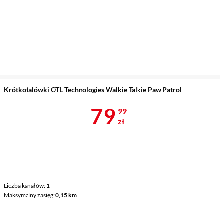
Krótkofalówki OTL Technologies Walkie Talkie Paw Patrol
Cena 79,99 z
79
99
zł
Liczba kanałów
1
Maksymalny zasięg
0,15 km