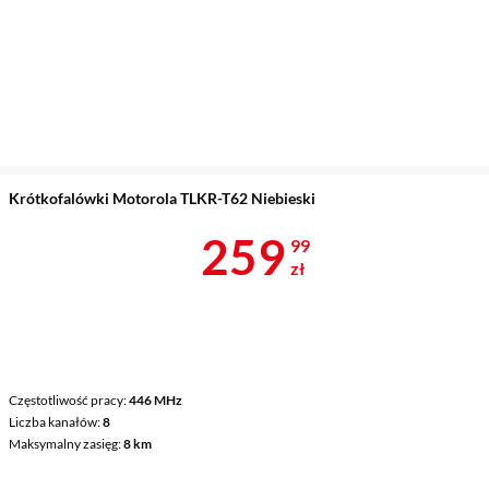
Krótkofalówki Motorola TLKR-T62 Niebieski
Cena 259,99 
259
99
zł
Częstotliwość pracy
446 MHz
Liczba kanałów
8
Maksymalny zasięg
8 km