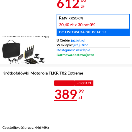
Cena 612 zł
612
zł
Raty
RRSO 0%
20,40 zł
x 30 rat
0%
DO LISTOPADA NIE PŁACISZ!
Częstotliwość pracy
446 MHz
U Ciebie:
już jutro!
Liczba kanałów
16
W sklepie:
już jutro!
Maksymalny zasięg
10 km
Dostępność w sklepie
Darmowa dostawa jutro
Krótkofalówki Motorola TLKR T82 Extreme
Z KODEM
-39,01 zł
Cena 389,99 
389
99
zł
Częstotliwość pracy
446 MHz