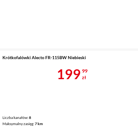
Krótkofalówki Alecto FR-115BW Niebieski
Cena 199,99 
199
99
zł
Liczba kanałów
8
Maksymalny zasięg
7 km