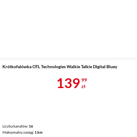
Krótkofalówka OTL Technologies Walkie Talkie Digital Bluey
Cena 139,99 
139
99
zł
Liczba kanałów
16
Maksymalny zasięg
1 km