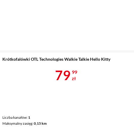
Krótkofalówki OTL Technologies Walkie Talkie Hello Kitty
Cena 79,99 z
79
99
zł
Liczba kanałów
1
Maksymalny zasięg
0,15 km