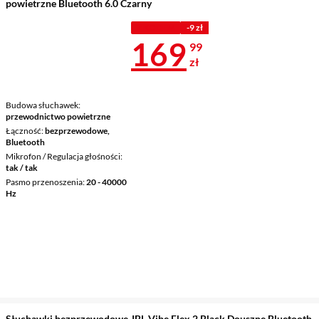
powietrzne Bluetooth 6.0 Czarny
Z KODEM
-9 zł
Cena 169,99 
169
99
zł
Budowa słuchawek
przewodnictwo powietrzne
Łączność
bezprzewodowe,
Bluetooth
Mikrofon / Regulacja głośności
tak / tak
Pasmo przenoszenia
20 - 40000
Hz
Słuchawki bezprzewodowe JBL Vibe Flex 2 Black Douszne Bluetooth