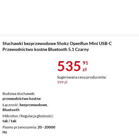
Słuchawki bezprzewodowe Shokz OpenRun Mini USB-C
Przewodnictwo kostne Bluetooth 5.1 Czarny
Cena 535,91 
535
91
zł
Sugerowana cena producenta:
599 zł
Budowa słuchawek
przewodnictwo kostne
Łączność
bezprzewodowe,
Bluetooth
Mikrofon / Regulacja głośności
tak / tak
Pasmo przenoszenia
20 - 20000
Hz