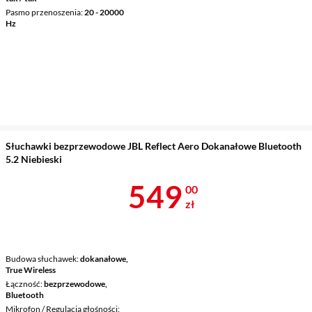
Pasmo przenoszenia
20 - 20000
Hz
Słuchawki bezprzewodowe JBL Reflect Aero Dokanałowe Bluetooth
5.2 Niebieski
Cena 549 zł
549
00
zł
Budowa słuchawek
dokanałowe,
True Wireless
Łączność
bezprzewodowe,
Bluetooth
Mikrofon / Regulacja głośności