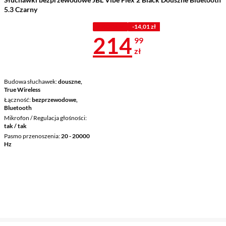
5.3 Czarny
Z KODEM
-14,01 zł
Cena 214,99 
214
99
zł
Budowa słuchawek
douszne,
True Wireless
Łączność
bezprzewodowe,
Bluetooth
Mikrofon / Regulacja głośności
tak / tak
Pasmo przenoszenia
20 - 20000
Hz