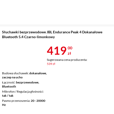
Słuchawki bezprzewodowe JBL Endurance Peak 4 Dokanałowe
Bluetooth 5.4 Czarno-limonkowy
Cena 419 zł
419
00
zł
Sugerowana cena producenta:
539 zł
Budowa słuchawek
dokanałowe,
zaczep na ucho
Łączność
bezprzewodowe,
Bluetooth
Mikrofon / Regulacja głośności
tak / tak
Pasmo przenoszenia
20 - 20000
Hz