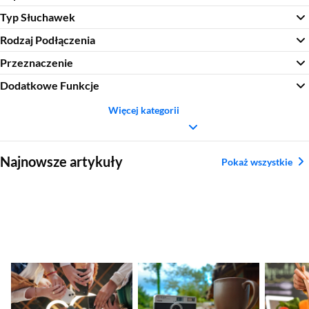
Typ Słuchawek
Rodzaj Podłączenia
Przeznaczenie
Dodatkowe Funkcje
Więcej kategorii
Sekcja pominięta
Najnowsze artykuły
Pokaż wszystkie
Nadchodzące
Ranking aparatów
Najleps
premiery smartfonów
kompaktowych.
tytanow
– kalendarz nowości
Najlepsze modele
2026