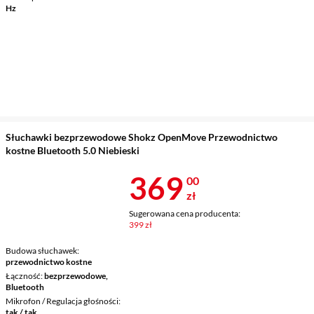
Hz
Słuchawki bezprzewodowe Shokz OpenMove Przewodnictwo
kostne Bluetooth 5.0 Niebieski
Cena 369 zł
369
00
zł
Sugerowana cena producenta:
399 zł
Budowa słuchawek
przewodnictwo kostne
Łączność
bezprzewodowe,
Bluetooth
Mikrofon / Regulacja głośności
tak / tak