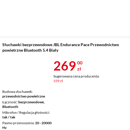
Słuchawki bezprzewodowe JBL Endurance Pace Przewodnictwo
powietrzne Bluetooth 5.4 Biały
Cena 269 zł
269
00
zł
Sugerowana cena producenta:
339 zł
Budowa słuchawek
przewodnictwo powietrzne
Łączność
bezprzewodowe,
Bluetooth
Mikrofon / Regulacja głośności
tak / tak
Pasmo przenoszenia
20 - 20000
Hz