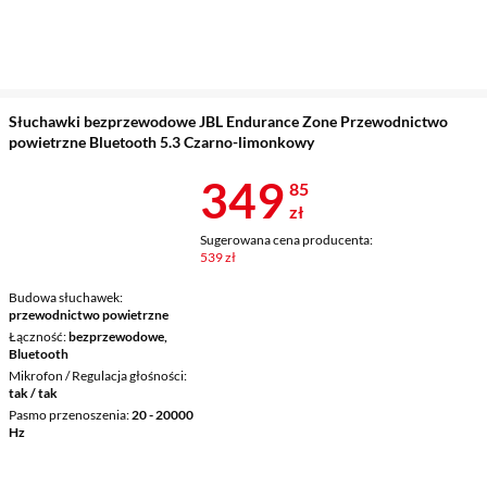
Słuchawki bezprzewodowe JBL Endurance Zone Przewodnictwo
powietrzne Bluetooth 5.3 Czarno-limonkowy
Cena 349,85 
349
85
zł
Sugerowana cena producenta:
539 zł
Budowa słuchawek
przewodnictwo powietrzne
Łączność
bezprzewodowe,
Bluetooth
Mikrofon / Regulacja głośności
tak / tak
Pasmo przenoszenia
20 - 20000
Hz