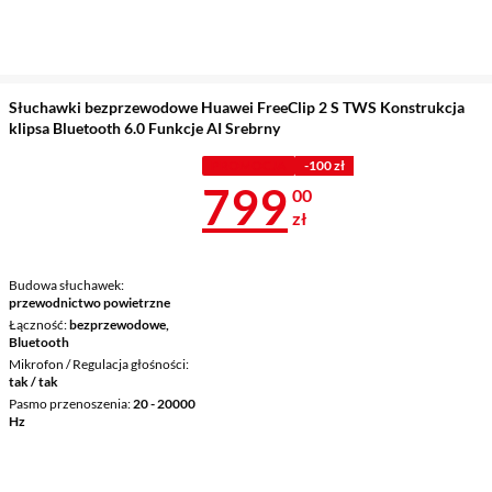
Słuchawki bezprzewodowe Huawei FreeClip 2 S TWS Konstrukcja
klipsa Bluetooth 6.0 Funkcje AI Srebrny
PROMOCJA
-100 zł
Cena 799 zł
799
00
zł
Budowa słuchawek
przewodnictwo powietrzne
Łączność
bezprzewodowe,
Bluetooth
Mikrofon / Regulacja głośności
tak / tak
Pasmo przenoszenia
20 - 20000
Hz