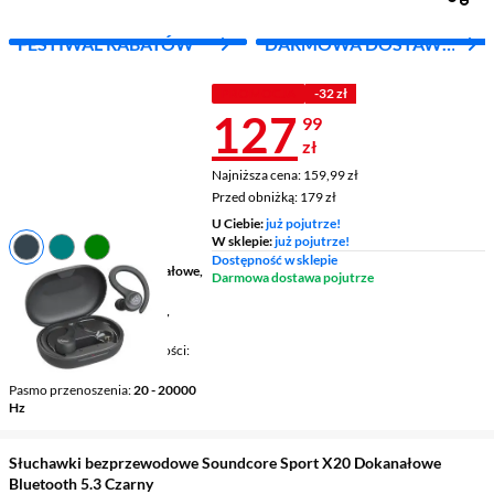
FESTIWAL RABATÓW
DARMOWA DOSTAWA
Z INPOST
PROMOCJA
-32 zł
Cena 127,99 
127
99
zł
Najniższa cena: 159,99 zł
Najniższa cena:
159,99 zł
Przed obniżką: 179 zł
Przed obniżką:
179 zł
U Ciebie:
już pojutrze!
W sklepie:
już pojutrze!
Dostępność w sklepie
Budowa słuchawek
dokanałowe,
Darmowa dostawa pojutrze
zaczep na ucho
Łączność
bezprzewodowe,
Bluetooth
Mikrofon / Regulacja głośności
tak / tak
Pasmo przenoszenia
20 - 20000
Hz
Słuchawki bezprzewodowe Soundcore Sport X20 Dokanałowe
Bluetooth 5.3 Czarny