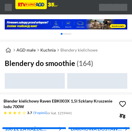
Karuzela z banerami, aktualny element 1 z 
AGD małe
Kuchnia
Blendery kielichowe
Blendery do smoothie
(164)
Blender kielichowy Raven EBK003X 1,5l Szklany Kruszenie
lodu 700W
3.7 gwiazdek
3.7
9 opinii
nr kat. 1259441
100 ZŁ ZA KAŻDE
DARMOWA DOSTAWA