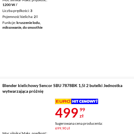
1200 W /
Liczba prędkości
3
Pojemność kielicha
2 l
Funkcje
kruszenie lodu,
miksowanie, do smoothie
Blender kielichowy Sencor SBU 7878BK 1,5l 2 butelki Jednostka
wytwarzająca próżnię
Cena 499,99 
499
99
zł
Sugerowana cena producenta:
699,90 zł
Moc silnika/ Maks. prędkość