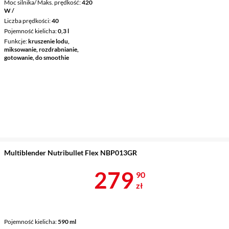
Moc silnika/ Maks. prędkość
420
W /
Liczba prędkości
40
Pojemność kielicha
0,3 l
Funkcje
kruszenie lodu,
miksowanie, rozdrabnianie,
gotowanie, do smoothie
Multiblender Nutribullet Flex NBP013GR
Cena 279,90 
279
90
zł
Pojemność kielicha
590 ml