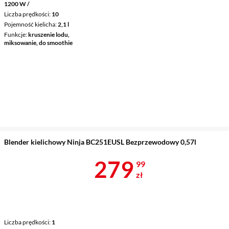
1200 W /
Liczba prędkości
10
Pojemność kielicha
2,1 l
Funkcje
kruszenie lodu,
miksowanie, do smoothie
Blender kielichowy Ninja BC251EUSL Bezprzewodowy 0,57l
Cena 279,99 
279
99
zł
Liczba prędkości
1