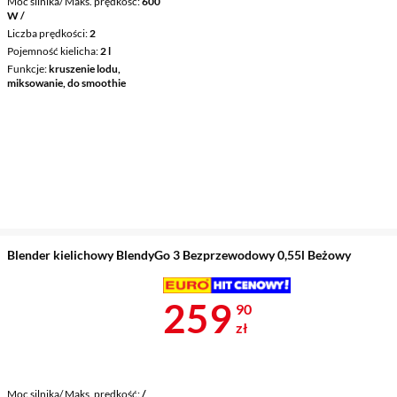
Moc silnika/ Maks. prędkość
600
W /
Liczba prędkości
2
Pojemność kielicha
2 l
Funkcje
kruszenie lodu,
miksowanie, do smoothie
Blender kielichowy BlendyGo 3 Bezprzewodowy 0,55l Beżowy
Cena 259,90 
259
90
zł
Moc silnika/ Maks. prędkość
/