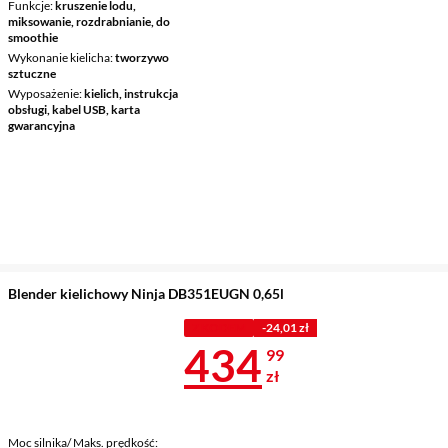
Funkcje
kruszenie lodu,
miksowanie, rozdrabnianie, do
smoothie
Wykonanie kielicha
tworzywo
sztuczne
Wyposażenie
kielich, instrukcja
obsługi, kabel USB, karta
gwarancyjna
Blender kielichowy Ninja DB351EUGN 0,65l
Z KODEM
-24,01 zł
Cena 434,99 
434
99
zł
Moc silnika/ Maks. prędkość