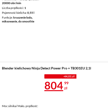
20000 obr/min
Liczba prędkości
1
Pojemność kielicha
0,55 l
Funkcje
kruszenie lodu,
miksowanie, do smoothie
Blender kielichowy Ninja Detect Power Pro + TB301EU 2,1l
Z KODEM
-44,01 zł
Cena 804,99 
804
99
zł
Moc silnika/ Maks. prędkość