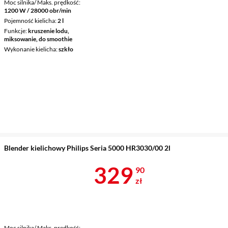
Moc silnika/ Maks. prędkość
1200 W / 28000 obr/min
Pojemność kielicha
2 l
Funkcje
kruszenie lodu,
miksowanie, do smoothie
Wykonanie kielicha
szkło
Blender kielichowy Philips Seria 5000 HR3030/00 2l
Cena 329,90 
329
90
zł
Moc silnika/ Maks. prędkość