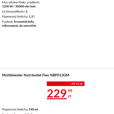
Moc silnika/ Maks. prędkość
1200 W / 30000 obr/min
Liczba prędkości
2
Pojemność kielicha
1,5 l
Funkcje
kruszenie lodu,
miksowanie, do smoothie
Multiblender Nutribullet Flex NBP013GM
PROMOCJA
-49,91 zł
Cena 229,99 
229
99
zł
Pojemność kielicha
590 ml