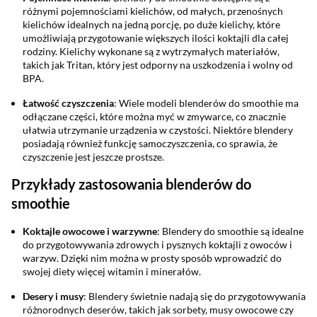
różnymi pojemnościami kielichów, od małych, przenośnych
kielichów idealnych na jedną porcję, po duże kielichy, które
umożliwiają przygotowanie większych ilości koktajli dla całej
rodziny. Kielichy wykonane są z wytrzymałych materiałów,
takich jak Tritan, który jest odporny na uszkodzenia i wolny od
BPA.
Łatwość czyszczenia
: Wiele modeli blenderów do smoothie ma
odłączane części, które można myć w zmywarce, co znacznie
ułatwia utrzymanie urządzenia w czystości. Niektóre blendery
posiadają również funkcję samoczyszczenia, co sprawia, że
czyszczenie jest jeszcze prostsze.
Przykłady zastosowania blenderów do
smoothie
Koktajle owocowe i warzywne
: Blendery do smoothie są idealne
do przygotowywania zdrowych i pysznych koktajli z owoców i
warzyw. Dzięki nim można w prosty sposób wprowadzić do
swojej diety więcej witamin i minerałów.
Desery i musy
: Blendery świetnie nadają się do przygotowywania
różnorodnych deserów, takich jak sorbety, musy owocowe czy