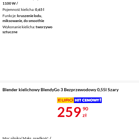
1100 W /
Pojemność kielicha
0,65 l
Funkcje
kruszenie lodu,
miksowanie, do smoothie
Wykonanie kielicha
tworzywo
sztuczne
Blender kielichowy BlendyGo 3 Bezprzewodowy 0,55l Szary
Cena 259,90 
259
90
zł
Moc silnika/ Maks. prędkość
/