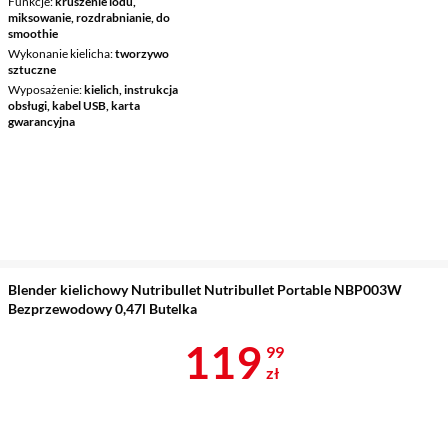
Funkcje
kruszenie lodu,
miksowanie, rozdrabnianie, do
smoothie
Wykonanie kielicha
tworzywo
sztuczne
Wyposażenie
kielich, instrukcja
obsługi, kabel USB, karta
gwarancyjna
Blender kielichowy Nutribullet Nutribullet Portable NBP003W
Bezprzewodowy 0,47l Butelka
Cena 119,99 
119
99
zł