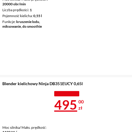
20000 obr/min
Liczba prędkości
1
Pojemność kielicha
0,55 l
Funkcje
kruszenie lodu,
miksowanie, do smoothie
Blender kielichowy Ninja DB351EUCY 0,65l
PROMOCJA
Cena 495 zł
495
00
zł
Moc silnika/ Maks. prędkość