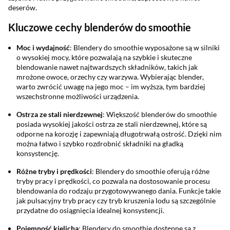
deserów.
Kluczowe cechy blenderów do smoothie
Moc i wydajność
: Blendery do smoothie wyposażone są w silniki
o wysokiej mocy, które pozwalają na szybkie i skuteczne
blendowanie nawet najtwardszych składników, takich jak
mrożone owoce, orzechy czy warzywa. Wybierając blender,
warto zwrócić uwagę na jego moc – im wyższa, tym bardziej
wszechstronne możliwości urządzenia.
Ostrza ze stali nierdzewnej
: Większość blenderów do smoothie
posiada wysokiej jakości ostrza ze stali nierdzewnej, które są
odporne na korozję i zapewniają długotrwałą ostrość. Dzięki nim
można łatwo i szybko rozdrobnić składniki na gładką
konsystencję.
Różne tryby i prędkości
: Blendery do smoothie oferują różne
tryby pracy i prędkości, co pozwala na dostosowanie procesu
blendowania do rodzaju przygotowywanego dania. Funkcje takie
jak pulsacyjny tryb pracy czy tryb kruszenia lodu są szczególnie
przydatne do osiągnięcia idealnej konsystencji.
Pojemność kielicha
: Blendery do smoothie dostępne są z