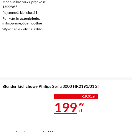
Moc silnika/ Maks. prędkość
1300 W /
Pojemność kielicha
2 l
Funkcje
kruszenie lodu,
miksowanie, do smoothie
Wykonanie kielicha
szkło
Blender kielichowy Philips Seria 3000 HR2191/01 2l
PROMOCJA
-19,01 zł
Cena 199,99 
199
99
zł