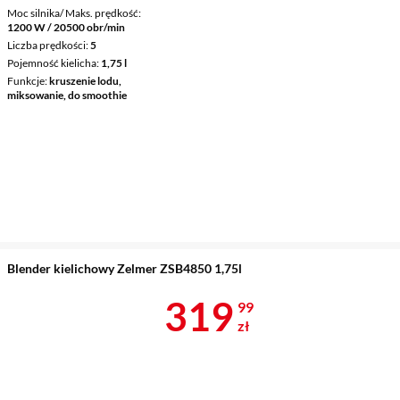
Moc silnika/ Maks. prędkość
1200 W / 20500 obr/min
Liczba prędkości
5
Pojemność kielicha
1,75 l
Funkcje
kruszenie lodu,
miksowanie, do smoothie
Blender kielichowy Zelmer ZSB4850 1,75l
Cena 319,99 
319
99
zł