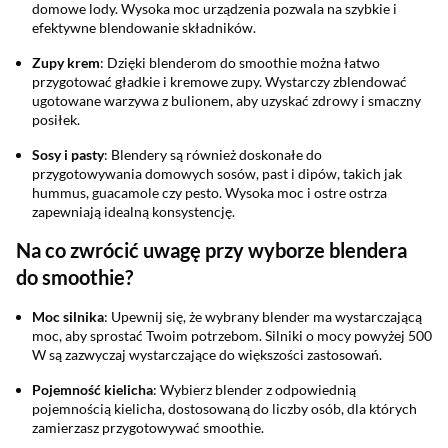
domowe lody. Wysoka moc urządzenia pozwala na szybkie i
efektywne blendowanie składników.
Zupy krem
: Dzięki blenderom do smoothie można łatwo
przygotować gładkie i kremowe zupy. Wystarczy zblendować
ugotowane warzywa z bulionem, aby uzyskać zdrowy i smaczny
posiłek.
Sosy i pasty
: Blendery są również doskonałe do
przygotowywania domowych sosów, past i dipów, takich jak
hummus, guacamole czy pesto. Wysoka moc i ostre ostrza
zapewniają idealną konsystencję.
Na co zwrócić uwagę przy wyborze blendera
do smoothie?
Moc silnika
: Upewnij się, że wybrany blender ma wystarczającą
moc, aby sprostać Twoim potrzebom. Silniki o mocy powyżej 500
W są zazwyczaj wystarczające do większości zastosowań.
Pojemność kielicha
: Wybierz blender z odpowiednią
pojemnością kielicha, dostosowaną do liczby osób, dla których
zamierzasz przygotowywać smoothie.