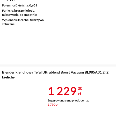
1100 W /
Pojemność kielicha
0,65 l
Funkcje
kruszenie lodu,
miksowanie, do smoothie
Wykonanie kielicha
tworzywo
sztuczne
Blender kielichowy Tefal Ultrablend Boost Vacuum BL985A31 2l 2
kielichy
Cena 1 229 z
1 229
00
zł
Sugerowana cena producenta:
1 790 zł