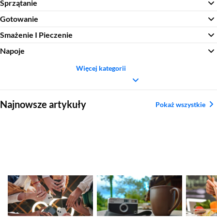
Sprzątanie
Gotowanie
Smażenie I Pieczenie
Napoje
Więcej kategorii
Sekcja pominięta
Najnowsze artykuły
Pokaż wszystkie
Nadchodzące
Ranking aparatów
Najleps
premiery smartfonów
kompaktowych.
tytanow
– kalendarz nowości
Najlepsze modele
2026
2026