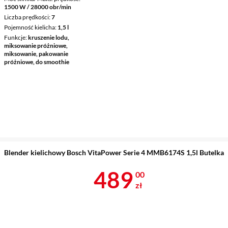
1500 W / 28000 obr/min
Liczba prędkości
7
Pojemność kielicha
1,5 l
Funkcje
kruszenie lodu,
miksowanie próżniowe,
miksowanie, pakowanie
próżniowe, do smoothie
Blender kielichowy Bosch VitaPower Serie 4 MMB6174S 1,5l Butelka
Cena 489 zł
489
00
zł