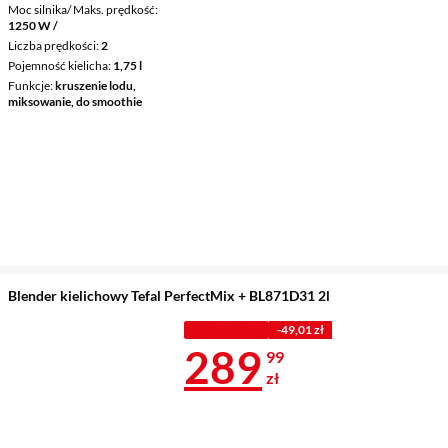
Moc silnika/ Maks. prędkość
1250 W /
Liczba prędkości
2
Pojemność kielicha
1,75 l
Funkcje
kruszenie lodu,
miksowanie, do smoothie
Blender kielichowy Tefal PerfectMix + BL871D31 2l
PROMOCJA
-49,01 zł
Cena 289,99 
289
99
zł