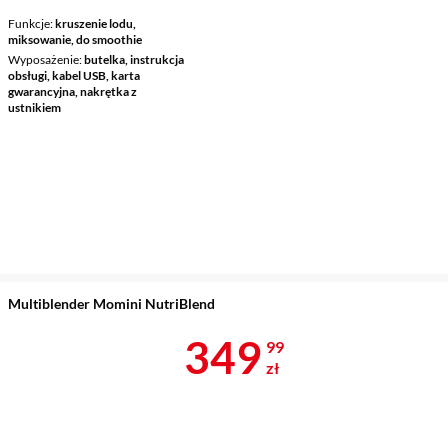
Funkcje
kruszenie lodu,
miksowanie, do smoothie
Wyposażenie
butelka, instrukcja
obsługi, kabel USB, karta
gwarancyjna, nakrętka z
ustnikiem
Multiblender Momini NutriBlend
Cena 349,99 
349
99
zł