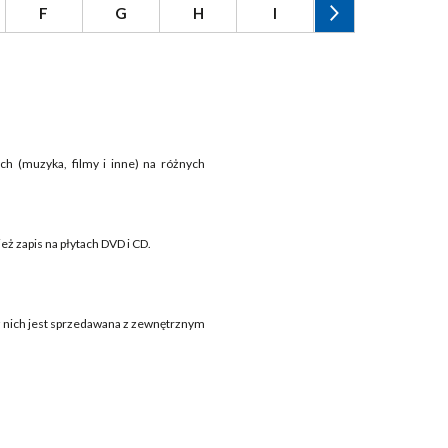
F
G
H
I
J
K
h (muzyka, filmy i inne) na różnych
eż zapis na płytach DVD i CD.
 nich jest sprzedawana z zewnętrznym