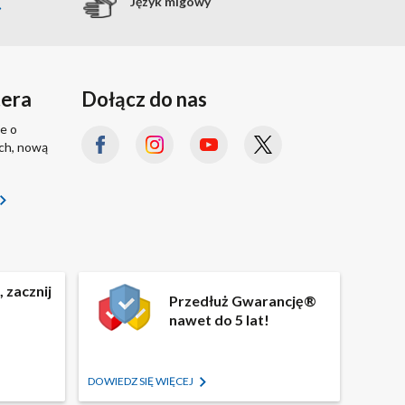
Język migowy
tera
Dołącz do nas
e o
ach, nową
 zacznij
Przedłuż Gwarancję®
nawet do 5 lat!
DOWIEDZ SIĘ WIĘCEJ