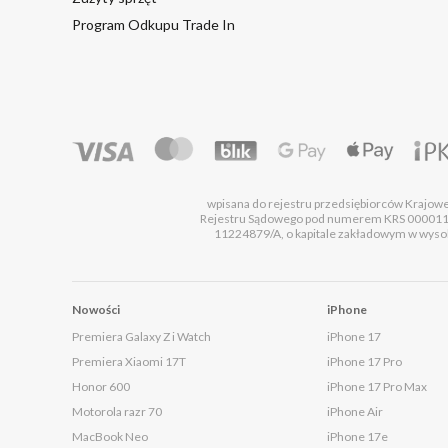
Program Odkupu Trade In
wpisana do rejestru przedsiębiorców Krajo
Rejestru Sądowego pod numerem KRS 00001
11224879/A, o kapitale zakładowym w wysok
Nowości
iPhone
Premiera Galaxy Z i Watch
iPhone 17
Premiera Xiaomi 17T
iPhone 17 Pro
Honor 600
iPhone 17 Pro Max
Motorola razr 70
iPhone Air
MacBook Neo
iPhone 17e