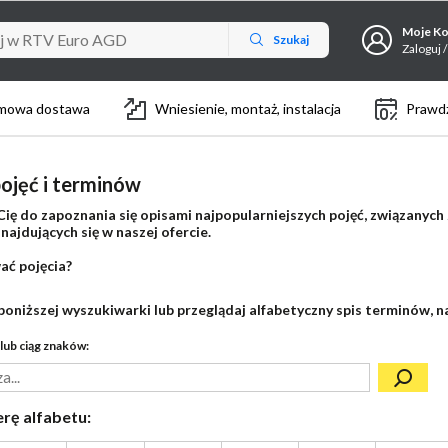
Moje K
Szukaj
Zaloguj /
mowa dostawa
Wniesienie, montaż, instalacja
Prawdz
ojęć i terminów
ię do zapoznania się opisami najpopularniejszych pojęć, związanych
ajdujących się w naszej ofercie.
ać pojęcia?
poniższej wyszukiwarki lub przeglądaj alfabetyczny spis terminów, na
lub ciąg znaków:
erę alfabetu: