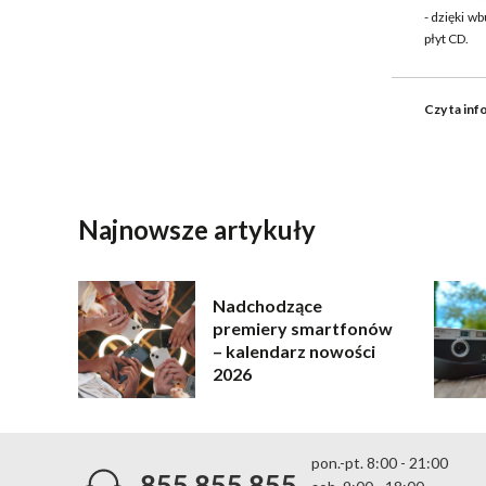
- dzięki 
płyt CD.
Czy ta inf
WYŚLIJ
Najnowsze artykuły
Nadchodzące
premiery smartfonów
– kalendarz nowości
2026
pon.-pt. 8:00 - 21:00
855 855 855