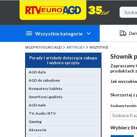
Przejdź do zawartości strony
Przejdź do wyszukiwarki
Przejdź do kategorii
Przejdź do stopki
Wszystkie kategorie
Dar
SKLEP RTV EURO AGD
ARTYKUŁY
WSZYSTKIE
Słownik p
Porady i artykuły dotyczące zakupu
i wyboru sprzętu
Zapraszamy C
produktach zn
AGD duże
AGD do zabudowy
Jak wyszukiw
Komputery i tablety
Skorzystaj z 
Smartfony i gadżety
AGD małe
Szukany termin 
TV, Audio i RTV
Gaming
Wybierz lit
Akcesoria