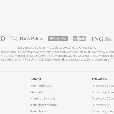
Euro-net Sp. z o.o., ul. Muszkieterów 15, 02-273 Warszawa
wego Rejestru Sądowego prowadzonego przez Sąd Rejonowy dla m.st. Warszawy w Wa
17710, o numerze NIP 5270005984, o numerze REGON 010137837, o numerze rej
ości 560 190 zł. RTV EURO AGD 2024. Wszystkie prawa zastrzeżone, powielanie infor
Gaming
Telewizory
Xbox Series X i S
Telewizory 55 ca
Playstation 5
Telewizory 65 ca
Nintendo Switch 2
Telewizory 75 ca
Konsole przenośne
Telewizory 4K
Konsole retro
Telewizory powyż