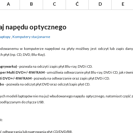
A
B
C
Ć
D
E
aj napędu optycznego
aptopy
,
Komputery stacjonarne
udowanemu w komputerze napędowi na płyty możliwy jest odczyt lub zapis danyc
h płyt (np. CD, DVD, Blu-Ray).
nagrywarka)
- pozwala na odczyt i zapis płyt Blu-ray, DVD i CD.
Super Multi DVD+/-RW/RAM
- umożliwia odtwarzanie płyt Blu-ray, DVD i CD, jak równi
lti DVD+/-RW/RAM
- pozwala na odtwarzanie oraz zapis płyt DVD i CD.
bo
- pozwala na odczyt płyt DVD oraz odczyt/zapis płyt CD.
ych modeli laptopów nie ma już wbudowanego napędu optycznego, natomiast część z
podłączanym do złącza USB.
I:
ć odtwarzania lub nagrywania płyt CD/DVD/BR.