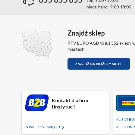
sob. 9:00 - 18:00
niedz. handl. 9:00-18:00
Znajdź sklep
RTV EURO AGD to już 352 sklepy 
miastach!
ZNAJDŹ NAJBLIŻSZY SKLEP
Kontakt dla firm
i instytucji
KLIENT B
DOWIEDZ SIĘ WIĘCEJ
KLIENT I