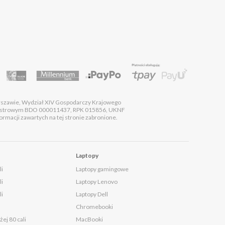
rszawie, Wydział XIV Gospodarczy Krajowego
estrowym BDO 000011437, RPK 015856, UKNF
macji zawartych na tej stronie zabronione.
Laptopy
li
Laptopy gamingowe
li
Laptopy Lenovo
li
Laptopy Dell
Chromebooki
ej 80 cali
MacBooki