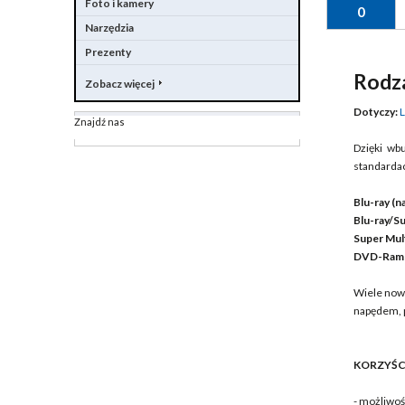
Foto i kamery
0
Narzędzia
Prezenty
Rodz
Zobacz więcej
Dotyczy:
L
Znajdź nas
Dzięki wb
standardac
Blu-ray (
Blu-ray/
Super Mu
DVD-Ram
Wiele now
napędem, 
KORZYŚC
- możliwoś