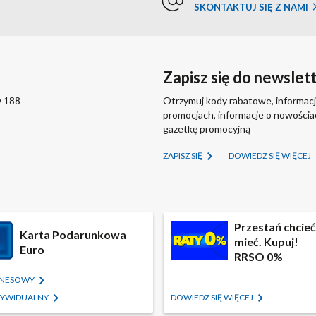
SKONTAKTUJ SIĘ Z NAMI
Zapisz się do newslet
w 188
Otrzymuj kody rabatowe, informacj
promocjach, informacje o nowości
gazetkę promocyjną
ZAPISZ SIĘ
DOWIEDZ SIĘ WIĘCEJ
Przestań chcieć,
Karta Podarunkowa
mieć. Kupuj!
Euro
RRSO 0%
IZNESOWY
NDYWIDUALNY
DOWIEDZ SIĘ WIĘCEJ