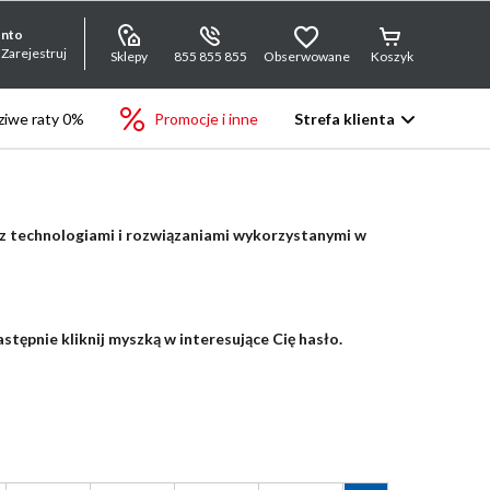
onto
 Zarejestruj
Sklepy
855 855 855
Obserwowane
Koszyk
iwe raty 0%
Promocje i inne
Strefa klienta
 z technologiami i rozwiązaniami wykorzystanymi w
stępnie kliknij myszką w interesujące Cię hasło.