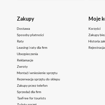
Zakupy
Moje k
Dostawa
Korzyści
Sposoby płatności
Zakupy bie
Raty
Historia z
Leasing i raty dla firm
Rejestracj
Ubezpieczenia
Reklamacje
Zwroty
Montaż i wniesienie sprzętu
Rezerwacja sprzętu do sklepu
Zakupy przez telefon
Sprzedaż dla firm
TaxFree for tourists
Zużyty sprzęt