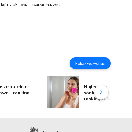
ekcji DVD/BR oraz odtwarzać muzykę z
Pokaż wszystkie
psze patelnie
Najlepsza szczoteczk
owe – ranking
soniczna do twarzy –
ranking 2026