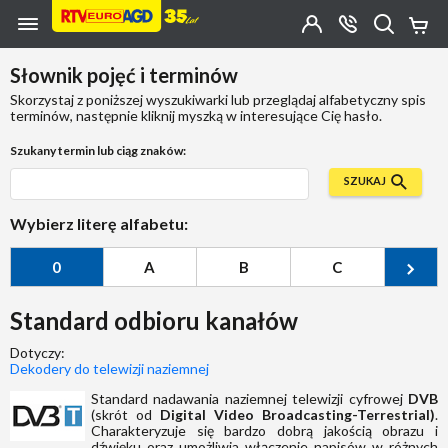
Przejdź do zawartości strony
Przejdź do wyszukiwarki
Przejdź do kategorii
Przejdź do stopki
Moje
OTWÓRZ
MENU
Konto
Koszy
KONTAKT
(0)
Jakiego
Słownik pojęć i terminów
produktu
szukasz?
Skorzystaj z poniższej wyszukiwarki lub przeglądaj alfabetyczny spis
terminów, następnie kliknij myszką w interesujące Cię hasło.
Szukany termin lub ciąg znaków:
SZUKAJ
Wybierz literę alfabetu:
0
A
B
C
Ć
Standard odbioru kanałów
Dotyczy:
Dekodery do telewizji naziemnej
Standard nadawania naziemnej telewizji cyfrowej
DVB
(skrót od
Digital Video Broadcasting-Terrestrial)
.
Charakteryzuje się bardzo dobrą jakością obrazu i
dźwięku oraz umożliwia włączenie napisów w różnych