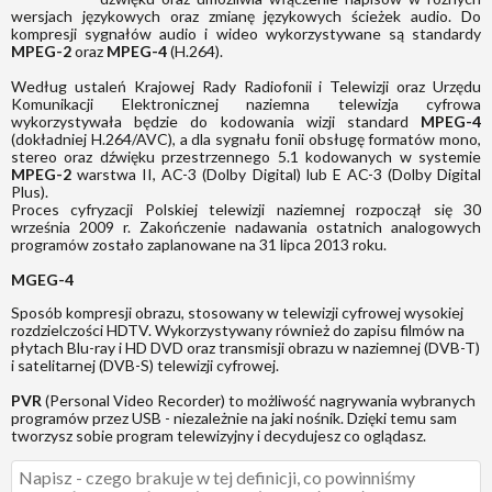
wersjach językowych oraz zmianę językowych ścieżek audio. Do
kompresji sygnałów audio i wideo wykorzystywane są standardy
MPEG-2
oraz
MPEG-4
(H.264).
Według ustaleń Krajowej Rady Radiofonii i Telewizji oraz Urzędu
Komunikacji Elektronicznej naziemna telewizja cyfrowa
wykorzystywała będzie do kodowania wizji standard
MPEG-4
(dokładniej H.264/AVC), a dla sygnału fonii obsługę formatów mono,
stereo oraz dźwięku przestrzennego 5.1 kodowanych w systemie
MPEG-2
warstwa II, AC-3 (Dolby Digital) lub E AC-3 (Dolby Digital
Plus).
Proces cyfryzacji Polskiej telewizji naziemnej rozpoczął się 30
września 2009 r. Zakończenie nadawania ostatnich analogowych
programów zostało zaplanowane na 31 lipca 2013 roku.
MGEG-4
Sposób kompresji obrazu, stosowany w telewizji cyfrowej wysokiej
rozdzielczości HDTV. Wykorzystywany również do zapisu filmów na
płytach Blu-ray i HD DVD oraz transmisji obrazu w naziemnej (DVB-T)
i satelitarnej (DVB-S) telewizji cyfrowej.
PVR
(Personal Video Recorder) to możliwość nagrywania wybranych
programów przez USB - niezależnie na jaki nośnik. Dzięki temu sam
tworzysz sobie program telewizyjny i decydujesz co oglądasz.