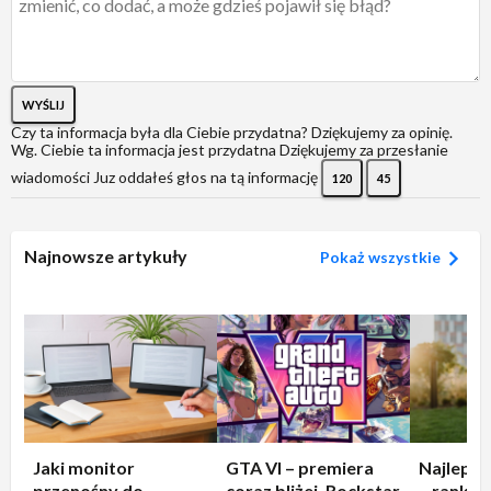
WYŚLIJ
Czy ta informacja była dla Ciebie przydatna?
Dziękujemy za opinię.
Wg. Ciebie ta informacja jest przydatna
Dziękujemy za przesłanie
wiadomości
Juz oddałeś głos na tą informację
120
45
Najnowsze artykuły
Pokaż wszystkie
Jaki monitor
GTA VI – premiera
Najleps
przenośny do
coraz bliżej. Rockstar
– rankin