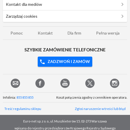
Kontakt dla mediów
Zarządzaj cookies
Pomoc
Kontakt
Dla firm
Pełna wersja
SZYBKIE ZAMÓWIENIE TELEFONICZNE
ZADZWOŃ I ZAMÓW
Infolinia:
855 855 855
Koszt połączenia zgodny z cennikiem operatora.
Treść regulaminu sklepu
Zgłoś naruszenie w treści lub błąd
Euro-net sp. z o. o., ul. Muszkieterów 15, 02-273 Warszawa
wpisana do rejestru przedsiębiorców Krajowego Rejestru Sądowego