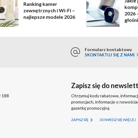
Jakie 
Ranking kamer
kompu
zewnętrznych i Wi-Fi –
2026 
najlepsze modele 2026
głośni
Formularz kontaktowy
SKONTAKTUJ SIĘ Z NAMI
Zapisz się do newslet
w 188
Otrzymuj kody rabatowe, informacj
promocjach, informacje o nowości
gazetkę promocyjną
ZAPISZ SIĘ
DOWIEDZ SIĘ WIĘCEJ