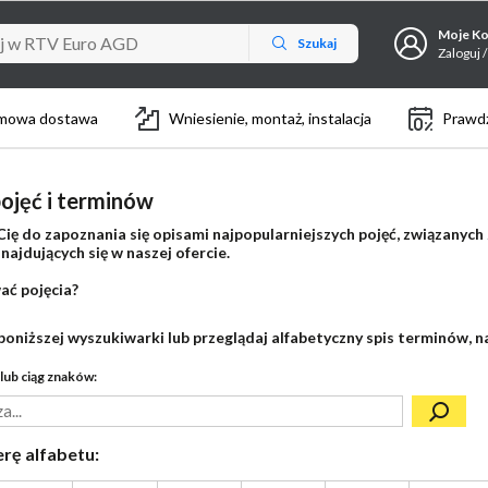
Moje K
Szukaj
Zaloguj /
mowa dostawa
Wniesienie, montaż, instalacja
Prawdz
ojęć i terminów
ię do zapoznania się opisami najpopularniejszych pojęć, związanych
ajdujących się w naszej ofercie.
ać pojęcia?
poniższej wyszukiwarki lub przeglądaj alfabetyczny spis terminów, na
lub ciąg znaków:
erę alfabetu: