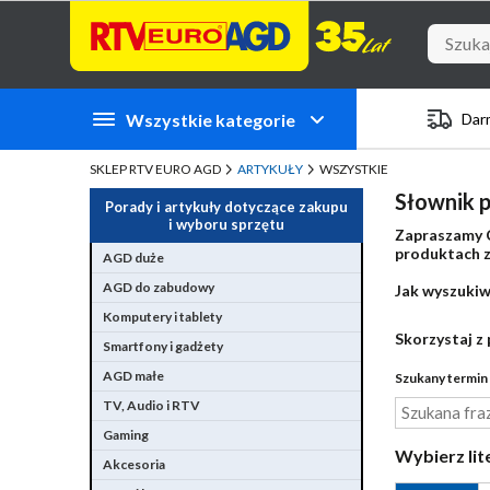
Przejdź do zawartości strony
Przejdź do wyszukiwarki
Przejdź do kategorii
Przejdź do stopki
Wszystkie kategorie
Dar
SKLEP RTV EURO AGD
ARTYKUŁY
WSZYSTKIE
Słownik p
Porady i artykuły dotyczące zakupu
i wyboru sprzętu
Zapraszamy C
produktach zn
AGD duże
AGD do zabudowy
Jak wyszukiw
Komputery i tablety
Skorzystaj z 
Smartfony i gadżety
AGD małe
Szukany termin 
TV, Audio i RTV
Gaming
Wybierz lit
Akcesoria