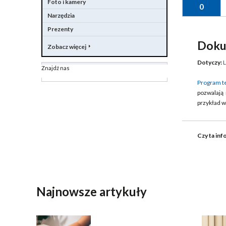
Foto i kamery
0
Narzędzia
Prezenty
Doku
Zobacz więcej
Dotyczy:
L
Znajdź nas
Program t
pozwalają
przykład 
Czy ta inf
WYŚLIJ
Najnowsze artykuły