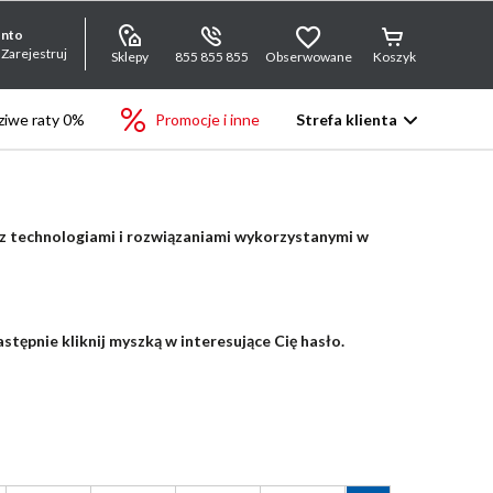
onto
 Zarejestruj
Sklepy
855 855 855
Obserwowane
Koszyk
iwe raty 0%
Promocje i inne
Strefa klienta
 z technologiami i rozwiązaniami wykorzystanymi w
stępnie kliknij myszką w interesujące Cię hasło.