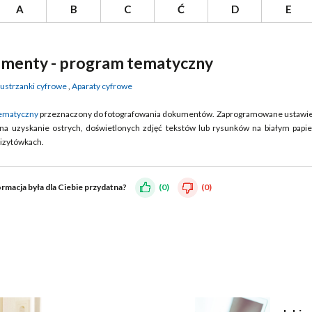
A
B
C
Ć
D
E
menty - program tematyczny
ustrzanki cyfrowe
,
Aparaty cyfrowe
ematyczny
przeznaczony do fotografowania dokumentów. Zaprogramowane ustawi
 na uzyskanie ostrych, doświetlonych zdjęć tekstów lub rysunków na białym papi
wizytówkach.
ormacja była dla Ciebie przydatna?
(0)
(0)