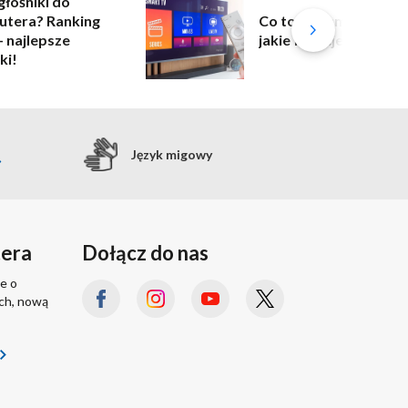
głośniki do
tera? Ranking
Co to jest smart TV i
– najlepsze
jakie funkcje oferuje?
ki!
Język migowy
tera
Dołącz do nas
e o
ach, nową