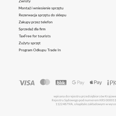
Zwroty
Montaż i wniesienie sprzętu
Rezerwacja sprzętu do sklepu
Zakupy przez telefon
Sprzedaż dla firm
TaxFree for tourists
Zużyty sprzęt
Program Odkupu Trade In
wpisana do rejestru przedsiębiorców Krajo
Rejestru Sądowego pod numerem KRS 00001
11224879/A, o kapitale zakładowym w wysok