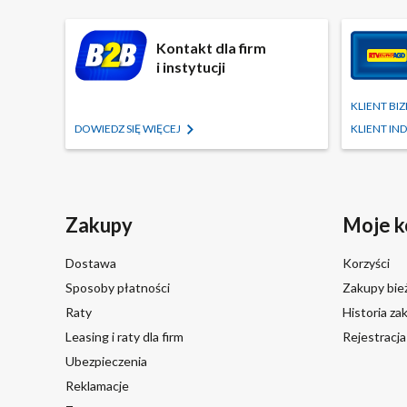
Kontakt dla firm
i instytucji
KLIENT B
DOWIEDZ SIĘ WIĘCEJ
KLIENT I
Zakupy
Moje k
Dostawa
Korzyści
Sposoby płatności
Zakupy bie
Raty
Historia z
Leasing i raty dla firm
Rejestracj
Ubezpieczenia
Reklamacje