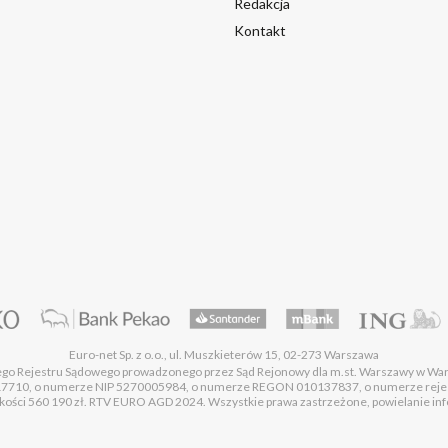
Redakcja
Kontakt
Euro-net Sp. z o.o., ul. Muszkieterów 15, 02-273 Warszawa
wego Rejestru Sądowego prowadzonego przez Sąd Rejonowy dla m.st. Warszawy w Wa
17710, o numerze NIP 5270005984, o numerze REGON 010137837, o numerze rej
ości 560 190 zł. RTV EURO AGD 2024. Wszystkie prawa zastrzeżone, powielanie infor