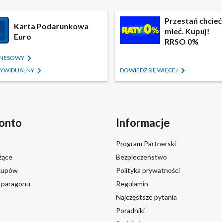
Przestań chcieć,
Karta Podarunkowa
mieć. Kupuj!
Euro
RRSO 0%
IZNESOWY
NDYWIDUALNY
DOWIEDZ SIĘ WIĘCEJ
onto
Informacje
Program Partnerski
żące
Bezpieczeństwo
akupów
Polityka prywatności
a paragonu
Regulamin
Najczęstsze pytania
Poradniki