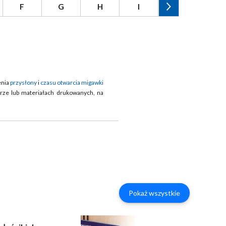
F
G
H
I
J
K
enia
przysłony
i
czasu otwarcia migawki
erze lub materiałach drukowanych, na
Pokaż wszystkie