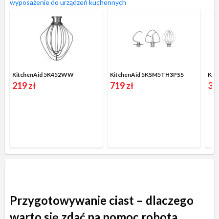
wyposażenie do urządzeń kuchennych
KitchenAid 5K452WW
KitchenAid 5KSM5TH3PSS
Kit
219 zł
719 zł
35
Przygotowywanie ciast – dlaczego
warto się zdać na pomoc robota