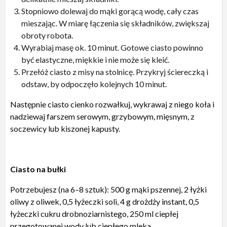
Stopniowo dolewaj do mąki gorącą wodę, cały czas
mieszając. W miarę łączenia się składników, zwiększaj
obroty robota.
Wyrabiaj masę ok. 10 minut. Gotowe ciasto powinno
być elastyczne, miękkie i nie może się kleić.
Przełóż ciasto z misy na stolnicę. Przykryj ściereczką i
odstaw, by odpoczęło kolejnych 10 minut.
Następnie ciasto cienko rozwałkuj, wykrawaj z niego koła i
nadziewaj farszem serowym, grzybowym, mięsnym, z
soczewicy lub kiszonej kapusty.
Ciasto na bułki
Potrzebujesz (na 6–8 sztuk): 500 g mąki pszennej, 2 łyżki
oliwy z oliwek, 0,5 łyżeczki soli, 4 g drożdży instant, 0,5
łyżeczki cukru drobnoziarnistego, 250 ml ciepłej
przegotowanej wody lub ciepłego mleka.