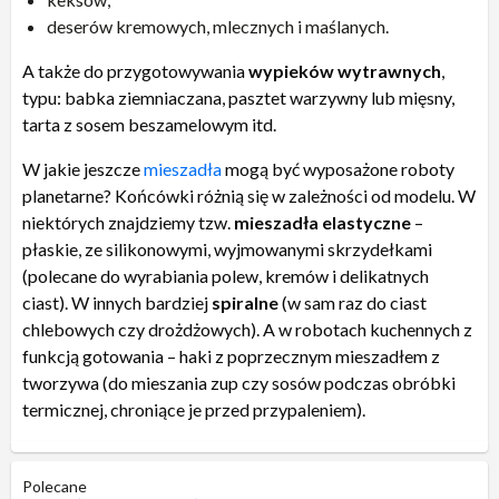
deserów kremowych, mlecznych i maślanych.
A także do przygotowywania
wypieków wytrawnych
,
typu: babka ziemniaczana, pasztet warzywny lub mięsny,
tarta z sosem beszamelowym itd.
W jakie jeszcze
mieszadła
mogą być wyposażone roboty
planetarne? Końcówki różnią się w zależności od modelu. W
niektórych znajdziemy tzw.
mieszadła elastyczne
–
płaskie, ze silikonowymi, wyjmowanymi skrzydełkami
(polecane do wyrabiania polew, kremów i delikatnych
ciast). W innych bardziej
spiralne
(w sam raz do ciast
chlebowych czy drożdżowych). A w robotach kuchennych z
funkcją gotowania – haki z poprzecznym mieszadłem z
tworzywa (do mieszania zup czy sosów podczas obróbki
termicznej, chroniące je przed przypaleniem).
Polecane