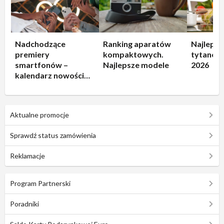
Nadchodzące
Ranking aparatów
Najlepsz
premiery
kompaktowych.
tytanowe
smartfonów –
Najlepsze modele
2026
kalendarz nowości
2026
Aktualne promocje
Sprawdź status zamówienia
Reklamacje
Program Partnerski
Poradniki