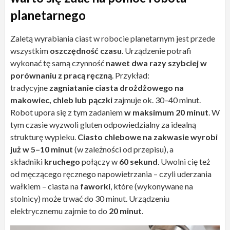
planetarnego
Zaletą wyrabiania ciast w robocie planetarnym jest przede
wszystkim
oszczędność czasu
. Urządzenie potrafi
wykonać tę samą czynność
nawet dwa razy szybciej w
porównaniu z pracą ręczną
. Przykład:
tradycyjne
zagniatanie ciasta drożdżowego na
makowiec, chleb lub pączki
zajmuje ok. 30–40 minut.
Robot upora się z tym zadaniem
w maksimum 20 minut
. W
tym czasie wyzwoli gluten odpowiedzialny za idealną
strukturę wypieku.
Ciasto chlebowe na zakwasie wyrobi
już w 5–10 minut
(w zależności od przepisu), a
składniki
kruchego
połączy w
60 sekund
. Uwolni cię też
od męczącego ręcznego napowietrzania – czyli uderzania
wałkiem – ciasta na
faworki
, które (wykonywane na
stolnicy) może trwać do 30 minut. Urządzeniu
elektrycznemu zajmie to do
20 minut
.