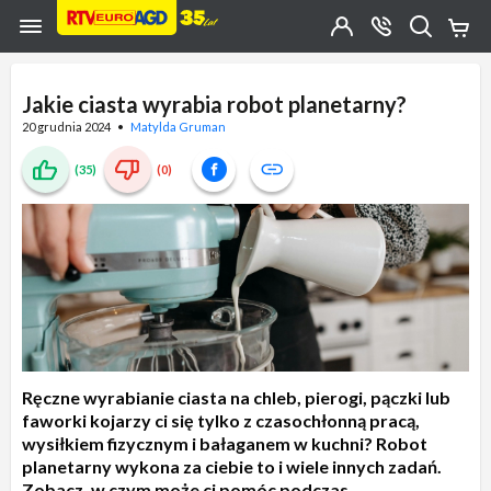
Przejdź do zawartości strony
Przejdź do wyszukiwarki
Przejdź do kategorii
Przejdź do stopki
Moje
OTWÓRZ
MENU
Konto
Koszy
KONTAKT
(0)
Jakiego
produktu
Jakie ciasta wyrabia robot planetarny?
szukasz?
20 grudnia 2024
Matylda Gruman
(35)
(0)
Ręczne wyrabianie ciasta na chleb, pierogi, pączki lub
faworki kojarzy ci się tylko z czasochłonną pracą,
wysiłkiem fizycznym i bałaganem w kuchni? Robot
planetarny wykona za ciebie to i wiele innych zadań.
Zobacz, w czym może ci pomóc podczas