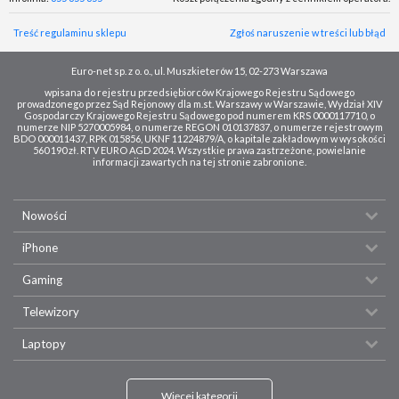
Treść regulaminu sklepu
Zgłoś naruszenie w treści lub błąd
Euro-net sp. z o. o., ul. Muszkieterów 15, 02-273 Warszawa
wpisana do rejestru przedsiębiorców Krajowego Rejestru Sądowego
prowadzonego przez Sąd Rejonowy dla m.st. Warszawy w Warszawie, Wydział XIV
Gospodarczy Krajowego Rejestru Sądowego pod numerem KRS 0000117710, o
numerze NIP 5270005984, o numerze REGON 010137837, o numerze rejestrowym
BDO 000011437, RPK 015856, UKNF 11224879/A, o kapitale zakładowym w wysokości
560 190 zł. RTV EURO AGD 2024. Wszystkie prawa zastrzeżone, powielanie
informacji zawartych na tej stronie zabronione.
Nowości
iPhone
Gaming
Telewizory
Laptopy
Więcej kategorii