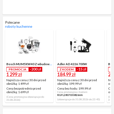
Polecane
roboty kuchenne
Bosch MUM5XW40 Z wbudowaną wagą Maszynką do mielenia Wyciskarką do cytrusów
Adler AD 4226 700W
-200 zł
-15 zł
PROMOCJA
Z KODEM
P
1 299 zł
184,99 zł
2 7
Najniższa cena z 30 dni przed
Najniższa cena z 30 dni przed
Najn
obniżką:
1 499 zł
obniżką:
199,99 zł
obni
Cena bezpośrednio przed
Cena bez kodu:
199,99 zł
Cen
obniżką:
1 699 zł
obni
Cena promocyjna z kodem:
RGFL2807030826AA
(Cena promocyjna obowiązuje do
(Cen
(obowiązuje do 31.08.2026 do 23:45)
31.08.2026)
31.0