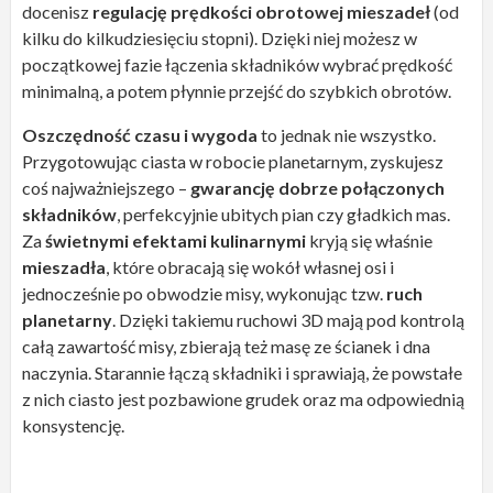
docenisz
regulację prędkości obrotowej mieszadeł
(od
kilku do kilkudziesięciu stopni). Dzięki niej możesz w
początkowej fazie łączenia składników wybrać prędkość
minimalną, a potem płynnie przejść do szybkich obrotów.
Oszczędność czasu i wygoda
to jednak nie wszystko.
Przygotowując ciasta w robocie planetarnym, zyskujesz
coś najważniejszego –
gwarancję dobrze połączonych
składników
, perfekcyjnie ubitych pian czy gładkich mas.
Za
świetnymi efektami kulinarnymi
kryją się właśnie
mieszadła
, które obracają się wokół własnej osi i
jednocześnie po obwodzie misy, wykonując tzw.
ruch
planetarny
. Dzięki takiemu ruchowi 3D mają pod kontrolą
całą zawartość misy, zbierają też masę ze ścianek i dna
naczynia. Starannie łączą składniki i sprawiają, że powstałe
z nich ciasto jest pozbawione grudek oraz ma odpowiednią
konsystencję.