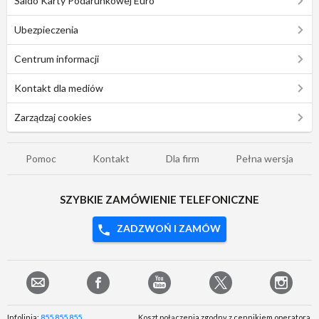
Saldo Karty Podarunkowej Euro
Ubezpieczenia
Centrum informacji
Kontakt dla mediów
Zarządzaj cookies
Pomoc
Kontakt
Dla firm
Pełna wersja
SZYBKIE ZAMÓWIENIE TELEFONICZNE
ZADZWOŃ I ZAMÓW
Infolinia:
855 855 855
Koszt połączenia zgodny z cennikiem operatora.