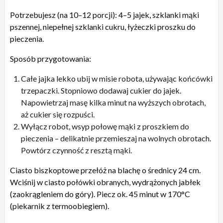
Potrzebujesz (na 10–12 porcji): 4–5 jajek, szklanki mąki
pszennej, niepełnej szklanki cukru, łyżeczki proszku do
pieczenia.
Sposób przygotowania:
Całe jajka lekko ubij w misie robota, używając końcówki
trzepaczki. Stopniowo dodawaj cukier do jajek.
Napowietrzaj masę kilka minut na wyższych obrotach,
aż cukier się rozpuści.
Wyłącz robot, wsyp połowę mąki z proszkiem do
pieczenia – delikatnie przemieszaj na wolnych obrotach.
Powtórz czynność z resztą mąki.
Ciasto biszkoptowe przełóż na blachę o średnicy 24 cm.
Wciśnij w ciasto połówki obranych, wydrążonych jabłek
(zaokrągleniem do góry). Piecz ok. 45 minut w 170°C
(piekarnik z termoobiegiem).