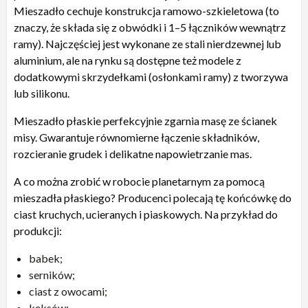
Mieszadło cechuje konstrukcja ramowo-szkieletowa (to
znaczy, że składa się z obwódki i 1–5 łączników wewnątrz
ramy). Najczęściej jest wykonane ze stali nierdzewnej lub
aluminium, ale na rynku są dostępne też modele z
dodatkowymi skrzydełkami (osłonkami ramy) z tworzywa
lub silikonu.
Mieszadło płaskie perfekcyjnie zgarnia masę ze ścianek
misy. Gwarantuje równomierne łączenie składników,
rozcieranie grudek i delikatne napowietrzanie mas.
A co można zrobić w robocie planetarnym za pomocą
mieszadła płaskiego? Producenci polecają tę końcówkę do
ciast kruchych, ucieranych i piaskowych. Na przykład do
produkcji:
babek;
serników;
ciast z owocami;
keksów;