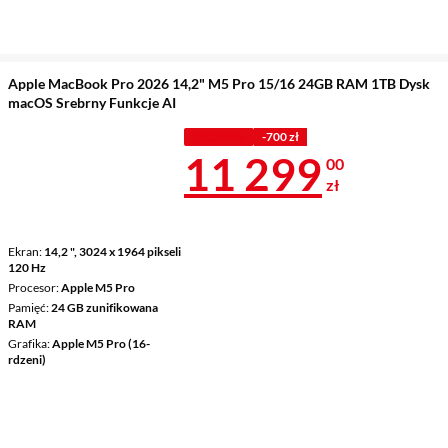
Apple MacBook Pro 2026 14,2" M5 Pro 15/16 24GB RAM 1TB Dysk
macOS Srebrny Funkcje AI
Z KODEM
-700 zł
Cena 11 299 
11 299
00
zł
Ekran
14,2 ", 3024 x 1964 pikseli
120 Hz
Procesor
Apple M5 Pro
Pamięć
24 GB zunifikowana
RAM
Grafika
Apple M5 Pro (16-
rdzeni)