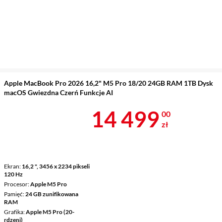
Apple MacBook Pro 2026 16,2" M5 Pro 18/20 24GB RAM 1TB Dysk
macOS Gwiezdna Czerń Funkcje AI
Cena 14 499 
14 499
00
zł
Ekran
16,2 ", 3456 x 2234 pikseli
120 Hz
Procesor
Apple M5 Pro
Pamięć
24 GB zunifikowana
RAM
Grafika
Apple M5 Pro (20-
rdzeni)