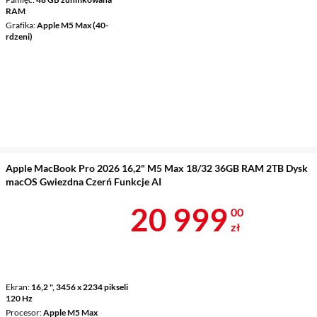
RAM
Grafika
Apple M5 Max (40-
rdzeni)
Apple MacBook Pro 2026 16,2" M5 Max 18/32 36GB RAM 2TB Dysk
macOS Gwiezdna Czerń Funkcje AI
Cena 20 999 
20 999
00
zł
Ekran
16,2 ", 3456 x 2234 pikseli
120 Hz
Procesor
Apple M5 Max