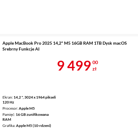
Apple MacBook Pro 2025 14,2" M5 16GB RAM 1TB Dysk macOS
Srebrny Funkcje AI
Cena 9 499 z
9 499
00
zł
Ekran
14,2 ", 3024 x 1964 pikseli
120 Hz
Procesor
Apple M5
Pamięć
16 GB zunifikowana
RAM
Grafika
Apple M5 (10-rdzeni)