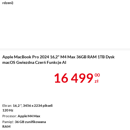
rdzeni)
Apple MacBook Pro 2024 16,2" M4 Max 36GB RAM 1TB Dysk
macOS Gwiezdna Czerń Funkcje AI
Cena 16 499 
16 499
00
zł
Ekran
16,2 ", 3456 x 2234 pikseli
120 Hz
Procesor
Apple M4 Max
Pamięć
36 GB zunifikowana
RAM