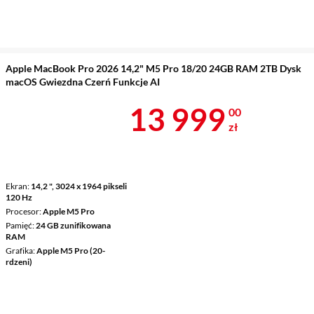
Apple MacBook Pro 2026 14,2" M5 Pro 18/20 24GB RAM 2TB Dysk
macOS Gwiezdna Czerń Funkcje AI
Cena 13 999 
13 999
00
zł
Ekran
14,2 ", 3024 x 1964 pikseli
120 Hz
Procesor
Apple M5 Pro
Pamięć
24 GB zunifikowana
RAM
Grafika
Apple M5 Pro (20-
rdzeni)