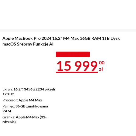
Apple MacBook Pro 2024 16,2" M4 Max 36GB RAM 1TB Dysk
macOS Srebrny Funkcje AI
TANIEJ Z KODEM
Cena 15 999 
15 999
00
zł
Ekran
16,2 ", 3456 x 2234 pikseli
120 Hz
Procesor
Apple M4 Max
Pamięć
36 GB zunifikowana
RAM
Grafika
Apple M4 Max (32-
rdzenie)