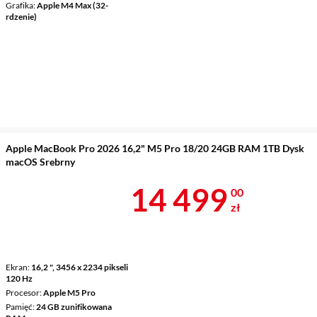
Grafika
Apple M4 Max (32-
rdzenie)
Apple MacBook Pro 2026 16,2" M5 Pro 18/20 24GB RAM 1TB Dysk
macOS Srebrny
Cena 14 499 
14 499
00
zł
Ekran
16,2 ", 3456 x 2234 pikseli
120 Hz
Procesor
Apple M5 Pro
Pamięć
24 GB zunifikowana