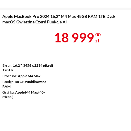
Apple MacBook Pro 2024 16,2" M4 Max 48GB RAM 1TB Dysk
macOS Gwiezdna Czerń Funkcje AI
Cena 18 999 
18 999
00
zł
Ekran
16,2 ", 3456 x 2234 pikseli
120 Hz
Procesor
Apple M4 Max
Pamięć
48 GB zunifikowana
RAM
Grafika
Apple M4 Max (40-
rdzeni)