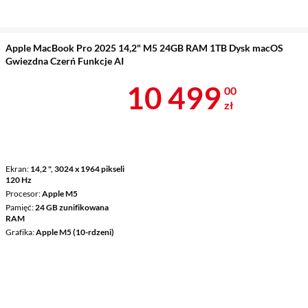
Apple MacBook Pro 2025 14,2" M5 24GB RAM 1TB Dysk macOS
Gwiezdna Czerń Funkcje AI
Cena 10 499 
10 499
00
zł
Ekran
14,2 ", 3024 x 1964 pikseli
120 Hz
Procesor
Apple M5
Pamięć
24 GB zunifikowana
RAM
Grafika
Apple M5 (10-rdzeni)