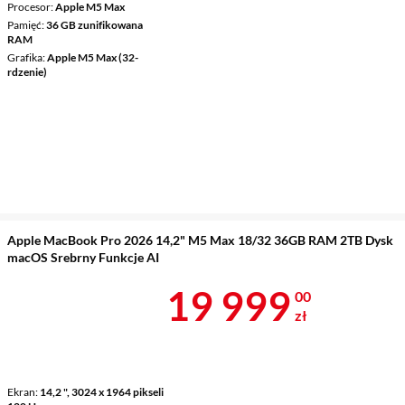
Procesor
Apple M5 Max
Pamięć
36 GB zunifikowana
RAM
Grafika
Apple M5 Max (32-
rdzenie)
Apple MacBook Pro 2026 14,2" M5 Max 18/32 36GB RAM 2TB Dysk
macOS Srebrny Funkcje AI
Cena 19 999 
19 999
00
zł
Ekran
14,2 ", 3024 x 1964 pikseli