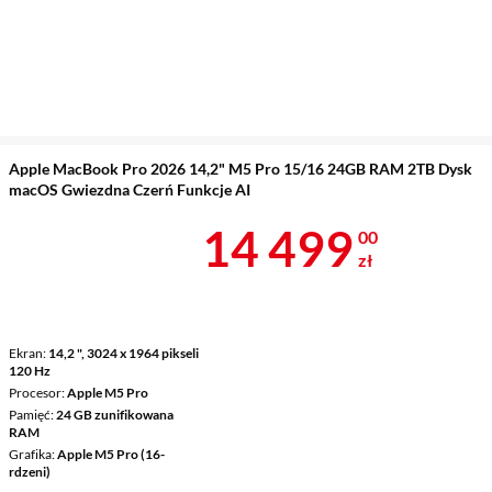
Apple MacBook Pro 2026 14,2" M5 Pro 15/16 24GB RAM 2TB Dysk
macOS Gwiezdna Czerń Funkcje AI
Cena 14 499 
14 499
00
zł
Ekran
14,2 ", 3024 x 1964 pikseli
120 Hz
Procesor
Apple M5 Pro
Pamięć
24 GB zunifikowana
RAM
Grafika
Apple M5 Pro (16-
rdzeni)