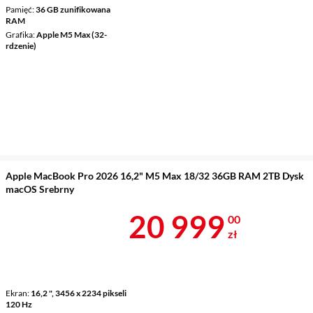
Pamięć
36 GB zunifikowana
RAM
Grafika
Apple M5 Max (32-
rdzenie)
Apple MacBook Pro 2026 16,2" M5 Max 18/32 36GB RAM 2TB Dysk
macOS Srebrny
Cena 20 999 
20 999
00
zł
Ekran
16,2 ", 3456 x 2234 pikseli
120 Hz