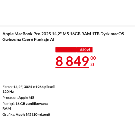
Apple MacBook Pro 2025 14,2" M5 16GB RAM 1TB Dysk macOS
Gwiezdna Czerń Funkcje AI
Z KODEM
-650 zł
Cena 8 849 z
8 849
00
zł
Ekran
14,2 ", 3024 x 1964 pikseli
120 Hz
Procesor
Apple M5
Pamięć
16 GB zunifikowana
RAM
Grafika
Apple M5 (10-rdzeni)