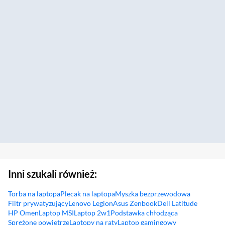
Inni szukali również:
Torba na laptopa
Plecak na laptopa
Myszka bezprzewodowa
Filtr prywatyzujący
Lenovo Legion
Asus Zenbook
Dell Latitude
HP Omen
Laptop MSI
Laptop 2w1
Podstawka chłodząca
Sprężone powietrze
Laptopy na raty
Laptop gamingowy