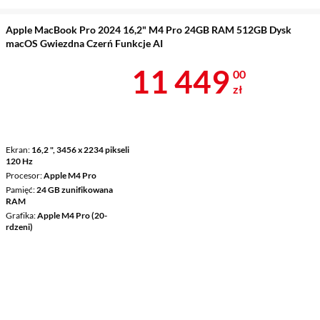
Apple MacBook Pro 2024 16,2" M4 Pro 24GB RAM 512GB Dysk
macOS Gwiezdna Czerń Funkcje AI
Cena 11 449 
11 449
00
zł
Ekran
16,2 ", 3456 x 2234 pikseli
120 Hz
Procesor
Apple M4 Pro
Pamięć
24 GB zunifikowana
RAM
Grafika
Apple M4 Pro (20-
rdzeni)