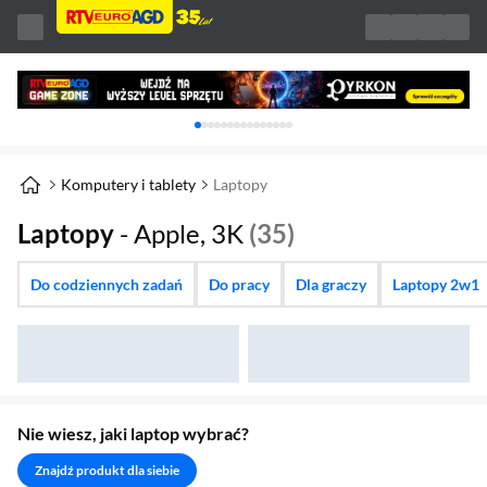
Karuzela z banerami, aktualny element 1 z 
Komputery i tablety
Laptopy
Laptopy
- Apple, 3K
(35)
Do codziennych zadań
Do pracy
Dla graczy
Laptopy 2w1
Nie wiesz, jaki laptop wybrać?
Znajdź produkt dla siebie