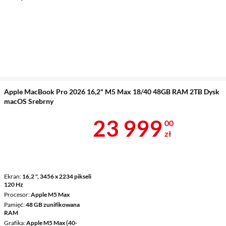
Apple MacBook Pro 2026 16,2" M5 Max 18/40 48GB RAM 2TB Dysk
macOS Srebrny
Cena 23 999 
23 999
00
zł
Ekran
16,2 ", 3456 x 2234 pikseli
120 Hz
Procesor
Apple M5 Max
Pamięć
48 GB zunifikowana
RAM
Grafika
Apple M5 Max (40-