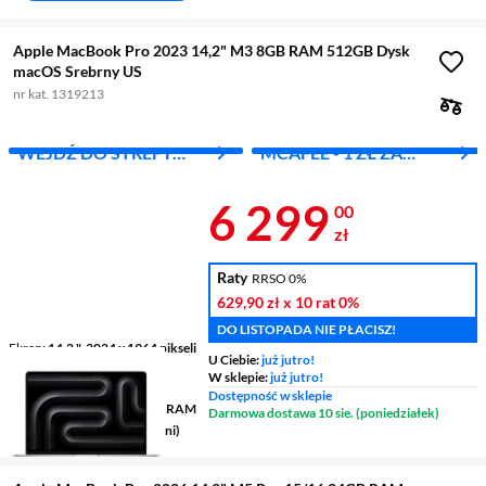
Apple MacBook Pro 2023 14,2" M3 8GB RAM 512GB Dysk
macOS Srebrny US
nr kat. 1319213
WEJDŹ DO STREFY
MCAFEE - 1 ZŁ ZA
APPLE
PIERWSZY MIES.
Cena 6 299 z
6 299
00
zł
Raty
RRSO 0%
629,90 zł
x 10 rat
0%
DO LISTOPADA NIE PŁACISZ!
Ekran
14,2 ", 3024 x 1964 pikseli
U Ciebie:
już jutro!
120 Hz
W sklepie:
już jutro!
Procesor
Apple M3
Dostępność w sklepie
Pamięć
8 GB zunifikowana RAM
Darmowa dostawa 10 sie. (poniedziałek)
Grafika
Apple M3 (10-rdzeni)