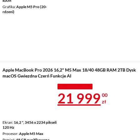
RAM
Grafika
Apple M5 Pro (20-
rdzeni)
Apple MacBook Pro 2026 16,2" M5 Max 18/40 48GB RAM 2TB Dysk
macOS Gwiezdna Czerń Funkcje AI
TANIEJ Z KODEM
Cena 21 999 
21 999
00
zł
Ekran
16,2 ", 3456 x 2234 pikseli
120 Hz
Procesor
Apple M5 Max
Pamięć
48 GB zunifikowana