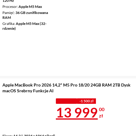
120 Hz
Procesor
Apple M5 Max
Pamięć
36 GB zunifikowana
RAM
Grafika
Apple M5 Max (32-
rdzenie)
Apple MacBook Pro 2026 14,2" M5 Pro 18/20 24GB RAM 2TB Dysk
macOS Srebrny Funkcje AI
Z KODEM
-1 500 zł
Cena 13 999 
13 999
00
zł
Ekran
14,2 ", 3024 x 1964 pikseli