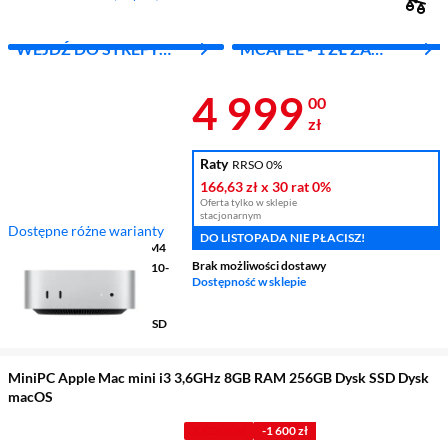
WEJDŹ DO STREFY
MCAFEE - 1 ZŁ ZA
APPLE
PIERWSZY MIES.
Cena 4 999 z
4 999
00
zł
Raty
RRSO 0%
166,63 zł
x 30 rat
0%
Oferta tylko w sklepie
stacjonarnym
Dostępne różne warianty
DO LISTOPADA NIE PŁACISZ!
Procesor
Apple M4 Series M4
Brak możliwości dostawy
Karta graficzna
Apple M4 (10-
Dostępność w sklepie
rdzeni)
Pamięć RAM
16 GB
Pojemność dysku
512 GB SSD
MiniPC Apple Mac mini i3 3,6GHz 8GB RAM 256GB Dysk SSD Dysk
macOS
Z KODEM
-1 600 zł