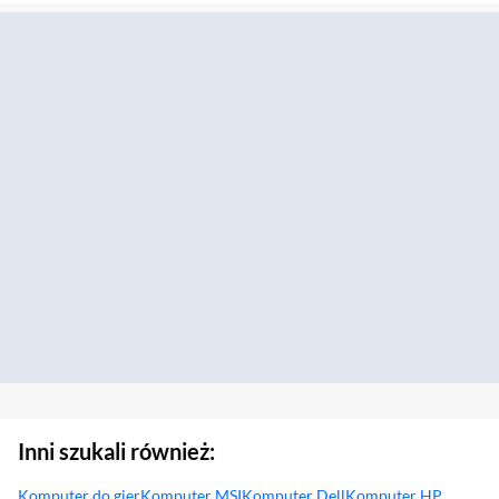
Inni szukali również:
Komputer do gier
Komputer MSI
Komputer Dell
Komputer HP