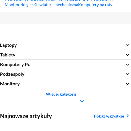
Monitor do gier
Klawiatura mechaniczna
Komputery na raty
Sekcja pominięta
Laptopy
Tablety
Komputery Pc
Podzespoły
Monitory
Więcej kategorii
Sekcja pominięta
Najnowsze artykuły
Pokaż wszystkie