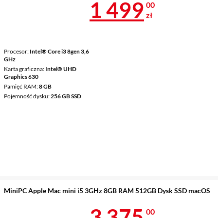
Cena 1 499 z
1 499
00
zł
Procesor
Intel® Core i3 8gen 3,6
GHz
Karta graficzna
Intel® UHD
Graphics 630
Pamięć RAM
8 GB
Pojemność dysku
256 GB SSD
MiniPC Apple Mac mini i5 3GHz 8GB RAM 512GB Dysk SSD macOS
Cena 3 375 z
3 375
00