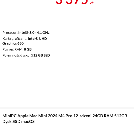
zł
Procesor
Intel® 3,0 - 4,1 GHz
Karta graficzna
Intel® UHD
Graphics 630
Pamięć RAM
8 GB
Pojemność dysku
512 GB SSD
MiniPC Apple Mac Mini 2024 M4 Pro 12-rdzeni 24GB RAM 512GB
Dysk SSD macOS