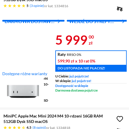
pięć gwiazdek
5
3 opinie
nr kat. 1334816
DARMOWA DOSTAWA
WEJDŹ DO STREFY
Z INPOST
APPLE
Cena 5 999 z
5 999
00
zł
Raty
RRSO 0%
599,90 zł
x 10 rat
0%
DO LISTOPADA NIE PŁACISZ!
Dostępne różne warianty
U Ciebie:
już pojutrze!
Procesor
Apple M4 Series M4
W sklepie:
już pojutrze!
Karta graficzna
Apple M4 (10-
Dostępność w sklepie
rdzeni)
Darmowa dostawa pojutrze
Pamięć RAM
24 GB
Pojemność dysku
512 GB SSD
MiniPC Apple Mac Mini 2024 M4 10-rdzeni 16GB RAM
512GB Dysk SSD macOS
4.5 gwiazdek
4.5
8 opinii
nr kat. 1334818