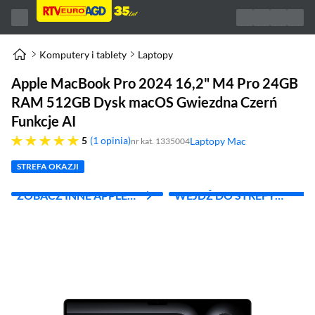
Komputery i tablety
Laptopy
Apple MacBook Pro 2024 16,2" M4 Pro 24GB
RAM 512GB Dysk macOS Gwiezdna Czerń
Funkcje AI
pięć gwiazdek
5
1 opinia
Laptopy Mac
nr kat. 1335004
(otworzy się w nowym oknie)
STREFA OKAZJI
ZOBACZ INNE APPLE
WEJDŹ DO STREFY
MAC
APPLE