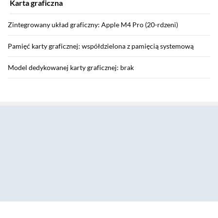
Karta graficzna
Zintegrowany układ graficzny: Apple M4 Pro (20-rdzeni)
Pamięć karty graficznej: współdzielona z pamięcią systemową
Model dedykowanej karty graficznej: brak
Sekcja pominięta
Dysk
Pojemność dysku SSD: 512 GB
Funkcje AI
Funkcje AI: tak
Technologie AI: Apple Intelligence
Zostałeś przeniesiony do opinii
Zostałeś przeniesiony do pytań i odpowiedzi
Sekcja: Ostatnio oglądane produkty