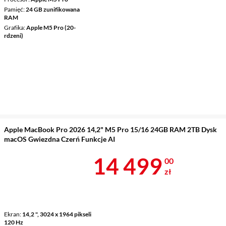
Pamięć
24 GB zunifikowana
RAM
Grafika
Apple M5 Pro (20-
rdzeni)
Apple MacBook Pro 2026 14,2" M5 Pro 15/16 24GB RAM 2TB Dysk
macOS Gwiezdna Czerń Funkcje AI
Cena 14 499 
14 499
00
zł
Ekran
14,2 ", 3024 x 1964 pikseli
120 Hz