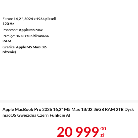
Ekran
14,2 ", 3024 x 1964 pikseli
120 Hz
Procesor
Apple M5 Max
Pamięć
36 GB zunifikowana
RAM
Grafika
Apple M5 Max (32-
rdzenie)
Apple MacBook Pro 2026 16,2" M5 Max 18/32 36GB RAM 2TB Dysk
macOS Gwiezdna Czerń Funkcje AI
Cena 20 999 
20 999
00
zł