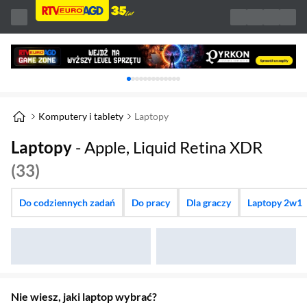
Karuzela z banerami, aktualny element 1 z 
Komputery i tablety
Laptopy
Laptopy
- Apple, Liquid Retina XDR
(33)
Do codziennych zadań
Do pracy
Dla graczy
Laptopy 2w1
Nie wiesz, jaki laptop wybrać?