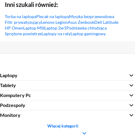
Inni szukali również:
Torba na laptopa
Plecak na laptopa
Myszka bezprzewodowa
Filtr prywatyzujący
Lenovo Legion
Asus Zenbook
Dell Latitude
HP Omen
Laptop MSI
Laptop 2w1
Podstawka chłodząca
Sprężone powietrze
Laptopy na raty
Laptop gamingowy
Sekcja pominięta
Laptopy
Tablety
Komputery Pc
Podzespoły
Monitory
Więcej kategorii
Sekcja pominięta