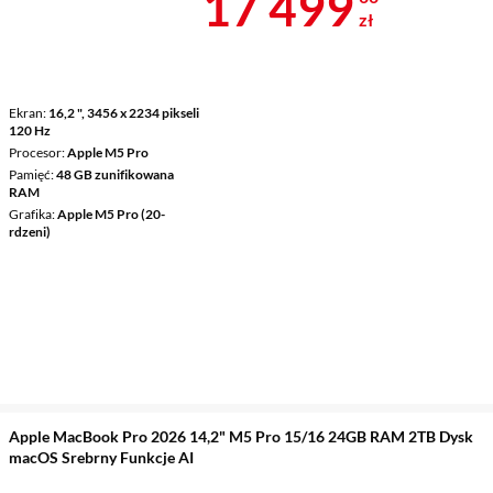
Cena 17 499 
17 499
zł
Ekran
16,2 ", 3456 x 2234 pikseli
120 Hz
Procesor
Apple M5 Pro
Pamięć
48 GB zunifikowana
RAM
Grafika
Apple M5 Pro (20-
rdzeni)
Apple MacBook Pro 2026 14,2" M5 Pro 15/16 24GB RAM 2TB Dysk
macOS Srebrny Funkcje AI