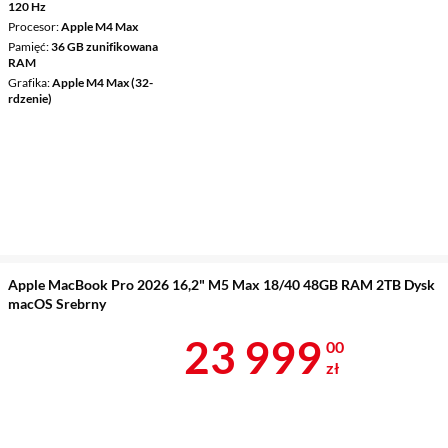
120 Hz
Procesor
Apple M4 Max
Pamięć
36 GB zunifikowana
RAM
Grafika
Apple M4 Max (32-
rdzenie)
Apple MacBook Pro 2026 16,2" M5 Max 18/40 48GB RAM 2TB Dysk
macOS Srebrny
Cena 23 999 
23 999
00
zł