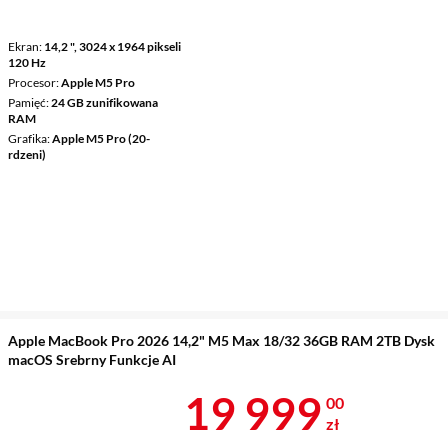
Ekran
14,2 ", 3024 x 1964 pikseli
120 Hz
Procesor
Apple M5 Pro
Pamięć
24 GB zunifikowana
RAM
Grafika
Apple M5 Pro (20-
rdzeni)
Apple MacBook Pro 2026 14,2" M5 Max 18/32 36GB RAM 2TB Dysk
macOS Srebrny Funkcje AI
Cena 19 999 
19 999
00
zł