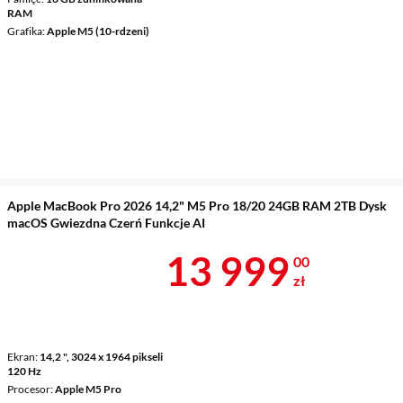
RAM
Grafika
Apple M5 (10-rdzeni)
Apple MacBook Pro 2026 14,2" M5 Pro 18/20 24GB RAM 2TB Dysk
macOS Gwiezdna Czerń Funkcje AI
Cena 13 999 
13 999
00
zł
Ekran
14,2 ", 3024 x 1964 pikseli
120 Hz
Procesor
Apple M5 Pro