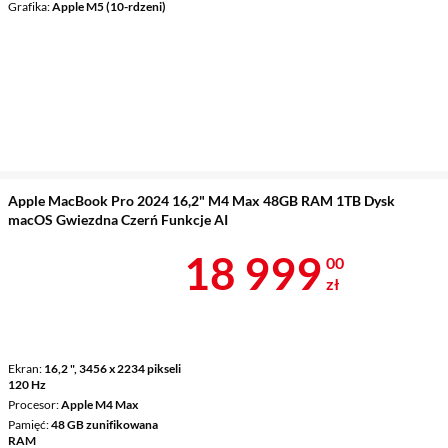
Grafika
Apple M5 (10-rdzeni)
Apple MacBook Pro 2024 16,2" M4 Max 48GB RAM 1TB Dysk
macOS Gwiezdna Czerń Funkcje AI
Cena 18 999 
18 999
00
zł
Ekran
16,2 ", 3456 x 2234 pikseli
120 Hz
Procesor
Apple M4 Max
Pamięć
48 GB zunifikowana
RAM