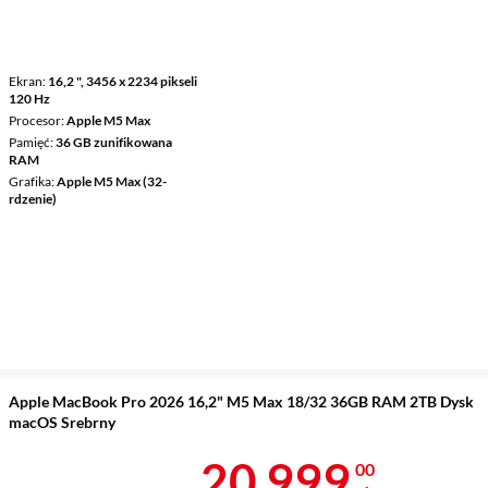
Ekran
16,2 ", 3456 x 2234 pikseli
120 Hz
Procesor
Apple M5 Max
Pamięć
36 GB zunifikowana
RAM
Grafika
Apple M5 Max (32-
rdzenie)
Apple MacBook Pro 2026 16,2" M5 Max 18/32 36GB RAM 2TB Dysk
macOS Srebrny
Cena 20 999 
20 999
00