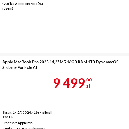
Grafika
Apple M4 Max (40-
rdzeni)
Apple MacBook Pro 2025 14,2" M5 16GB RAM 1TB Dysk macOS
Srebrny Funkcje AI
Cena 9 499 z
9 499
00
zł
Ekran
14,2 ", 3024 x 1964 pikseli
120 Hz
Procesor
Apple M5
Pamięć
16 GB zunifikowana