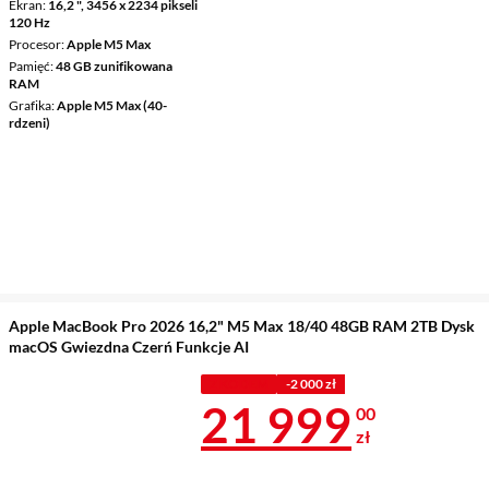
Ekran
16,2 ", 3456 x 2234 pikseli
120 Hz
Procesor
Apple M5 Max
Pamięć
48 GB zunifikowana
RAM
Grafika
Apple M5 Max (40-
rdzeni)
Apple MacBook Pro 2026 16,2" M5 Max 18/40 48GB RAM 2TB Dysk
macOS Gwiezdna Czerń Funkcje AI
Z KODEM
-2 000 zł
Cena 21 999 
21 999
00
zł