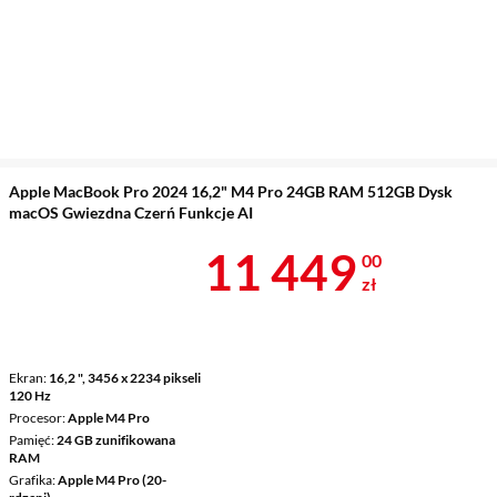
Apple MacBook Pro 2024 16,2" M4 Pro 24GB RAM 512GB Dysk
macOS Gwiezdna Czerń Funkcje AI
Cena 11 449 
11 449
00
zł
Ekran
16,2 ", 3456 x 2234 pikseli
120 Hz
Procesor
Apple M4 Pro
Pamięć
24 GB zunifikowana
RAM
Grafika
Apple M4 Pro (20-