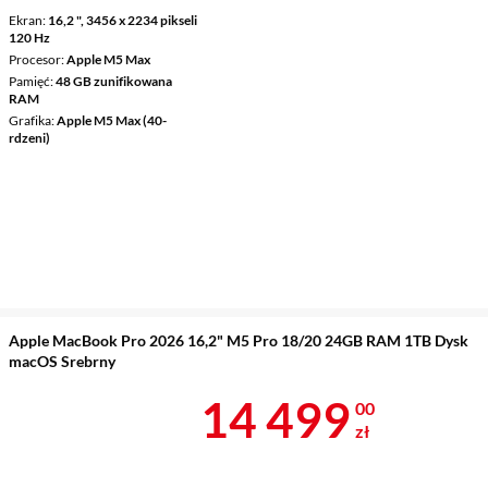
Ekran
16,2 ", 3456 x 2234 pikseli
120 Hz
Procesor
Apple M5 Max
Pamięć
48 GB zunifikowana
RAM
Grafika
Apple M5 Max (40-
rdzeni)
Apple MacBook Pro 2026 16,2" M5 Pro 18/20 24GB RAM 1TB Dysk
macOS Srebrny
Cena 14 499 
14 499
00
zł