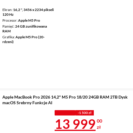
Ekran
16,2 ", 3456 x 2234 pikseli
120 Hz
Procesor
Apple M5 Pro
Pamięć
24 GB zunifikowana
RAM
Grafika
Apple M5 Pro (20-
rdzeni)
Apple MacBook Pro 2026 14,2" M5 Pro 18/20 24GB RAM 2TB Dysk
macOS Srebrny Funkcje AI
Z KODEM
-1 500 zł
Cena 13 999 
13 999
00
zł