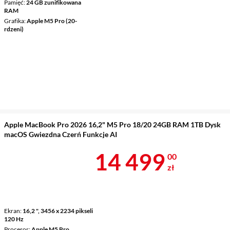
Pamięć
24 GB zunifikowana
RAM
Grafika
Apple M5 Pro (20-
rdzeni)
Apple MacBook Pro 2026 16,2" M5 Pro 18/20 24GB RAM 1TB Dysk
macOS Gwiezdna Czerń Funkcje AI
Cena 14 499 
14 499
00
zł
Ekran
16,2 ", 3456 x 2234 pikseli
120 Hz
Procesor
Apple M5 Pro