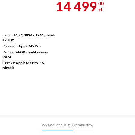
Cena 14 499 
14 499
00
zł
Ekran
14,2 ", 3024 x 1964 pikseli
120 Hz
Procesor
Apple M5 Pro
Pamięć
24 GB zunifikowana
RAM
Grafika
Apple M5 Pro (16-
rdzeni)
Wyświetlono
20 z 33
produktów