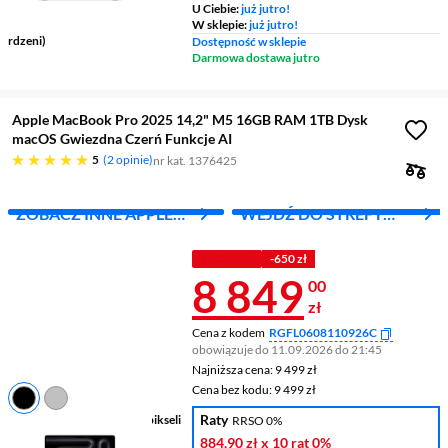
RAM
U Ciebie:
już jutro!
Grafika
Apple M5 Pro (16-
W sklepie:
już jutro!
rdzeni)
Dostępność w sklepie
Darmowa dostawa jutro
Apple MacBook Pro 2025 14,2" M5 16GB RAM 1TB Dysk
macOS Gwiezdna Czerń Funkcje AI
pięć gwiazdek
5
2 opinie
nr kat. 1376425
ZOBACZ INNE APPLE
WEJDŹ DO STREFY
MAC
APPLE
Z KODEM
-650 zł
Cena 8 849 z
8 849
00
zł
Cena z kodem
RGFL0608110926C
obowiązuje do 11.09.2026 do 21:45
Najniższa cena: 9 499 zł
Najniższa cena:
9 499 zł
Cena bez kodu: 9 499 zł
Cena bez kodu:
9 499 zł
Raty
Ekran
14,2 ", 3024 x 1964 pikseli
RRSO 0%
120 Hz
884,90 zł
x 10 rat
0%