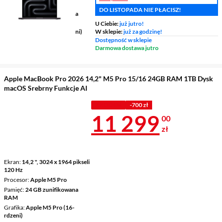
Procesor
Apple M5
DO LISTOPADA NIE PŁACISZ!
Pamięć
16 GB zunifikowana
RAM
U Ciebie:
już jutro!
Grafika
Apple M5 (10-rdzeni)
W sklepie:
już za godzinę!
Dostępność w sklepie
Darmowa dostawa jutro
Apple MacBook Pro 2026 14,2" M5 Pro 15/16 24GB RAM 1TB Dysk
macOS Srebrny Funkcje AI
Z KODEM
-700 zł
Cena 11 299 
11 299
00
zł
Ekran
14,2 ", 3024 x 1964 pikseli
120 Hz
Procesor
Apple M5 Pro
Pamięć
24 GB zunifikowana
RAM
Grafika
Apple M5 Pro (16-
rdzeni)