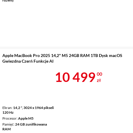
rdzeni)
Apple MacBook Pro 2025 14,2" M5 24GB RAM 1TB Dysk macOS
Gwiezdna Czerń Funkcje AI
Cena 10 499 
10 499
00
zł
Ekran
14,2 ", 3024 x 1964 pikseli
120 Hz
Procesor
Apple M5
Pamięć
24 GB zunifikowana
RAM