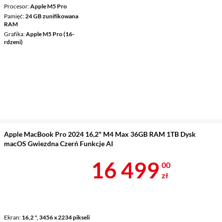
Procesor
Apple M5 Pro
Pamięć
24 GB zunifikowana
RAM
Grafika
Apple M5 Pro (16-
rdzeni)
Apple MacBook Pro 2024 16,2" M4 Max 36GB RAM 1TB Dysk
macOS Gwiezdna Czerń Funkcje AI
Cena 16 499 
16 499
00
zł
Ekran
16,2 ", 3456 x 2234 pikseli