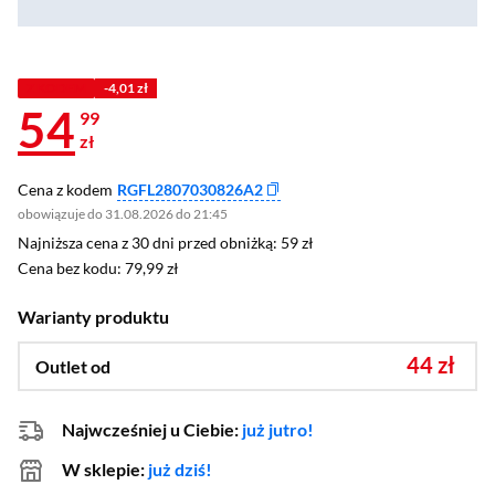
Z KODEM
-4,01 zł
54
99
zł
Cena z kodem
RGFL2807030826A2
obowiązuje do 31.08.2026 do 21:45
Najniższa cena z 30 dni przed obniżką: 59 zł
Najniższa cena z 30 dni przed obniżką:
59 zł
Cena bez kodu: 79,99 zł
Cena bez kodu:
79,99 zł
Warianty produktu
44 zł
Outlet od
Najwcześniej u Ciebie:
już jutro!
W sklepie:
już dziś!