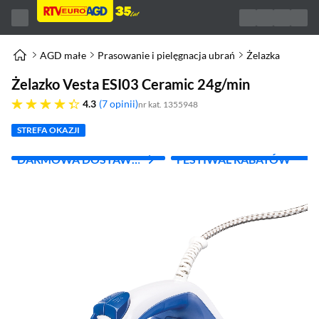
AGD małe
Prasowanie i pielęgnacja ubrań
Żelazka
Żelazko Vesta ESI03 Ceramic 24g/min
4.3 gwiazdek
4.3
7 opinii
nr kat. 1355948
STREFA OKAZJI
DARMOWA DOSTAWA
FESTIWAL RABATÓW
Z INPOST