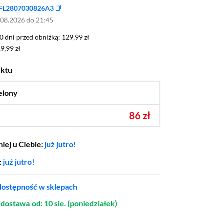
FL2807030826A3
.08.2026 do 21:45
0 dni przed obniżką: 129,99 zł
30 dni przed obniżką:
129,99 zł
9,99 zł
9,99 zł
uktu
elony
…
86 zł
iej u Ciebie:
już jutro!
:
już jutro!
ostępność w sklepach
dostawa
od: 10 sie. (poniedziałek)