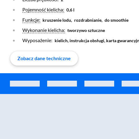
Otwórz warstwę
Pojemność kielicha:
0,6 l
Otwórz warstwę
Funkcje:
kruszenie lodu,
rozdrabnianie,
do smoothie
Otwórz warstwę
Wykonanie kielicha:
tworzywo sztuczne
Wyposażenie:
kielich, instrukcja obsługi, karta gwarancy
Zobacz dane techniczne
Zostałeś przeniesiony do sekcji akcesoriów