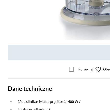
Porównaj
Obs
Dane techniczne
Moc silnika/ Maks. prędkość:
400 W /
Liczba prędkości:
2