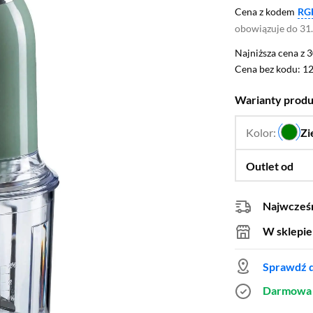
Cena z kodem
RG
obowiązuje do 31
Najniższa cena z 3
Najniższa cena z 
Cena bez kodu: 12
Cena bez kodu:
12
Warianty prod
Kolor:
Zi
Outlet od
Najwcześn
W sklepie
Sprawdź d
Darmowa 