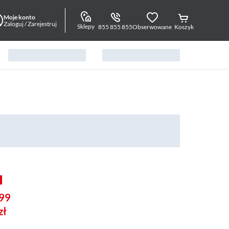
Moje konto
Zaloguj / Zarejestruj
Sklepy
855 855 855
Obserwowane
Koszyk
99
zł