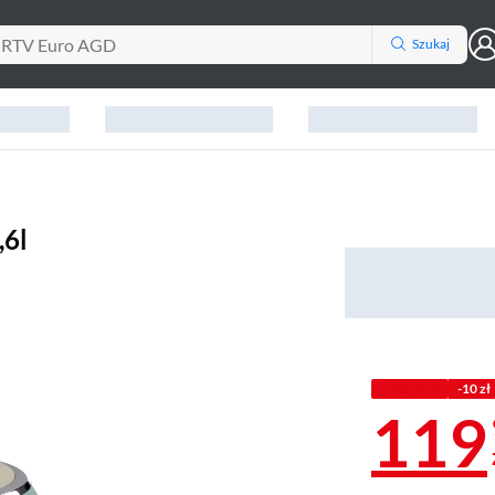
Szukaj
,6l
Z KODEM
-10 zł
119