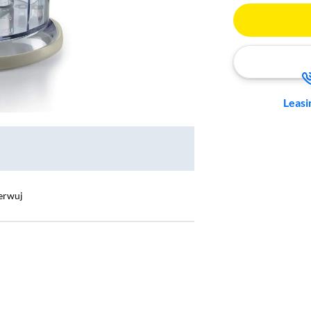
Leasi
erwuj