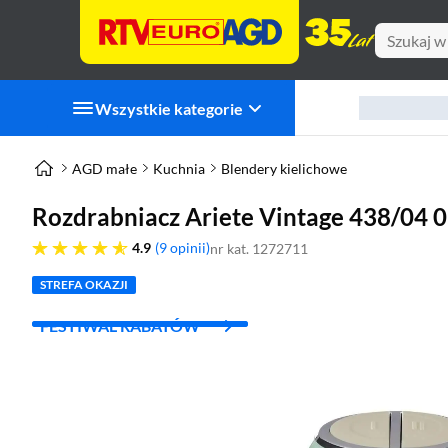
Wszystkie kategorie
AGD małe
Kuchnia
Blendery kielichowe
Rozdrabniacz Ariete Vintage 438/04 0
4.9 gwiazdek
4.9
9 opinii
nr kat. 1272711
STREFA OKAZJI
FESTIWAL RABATÓW