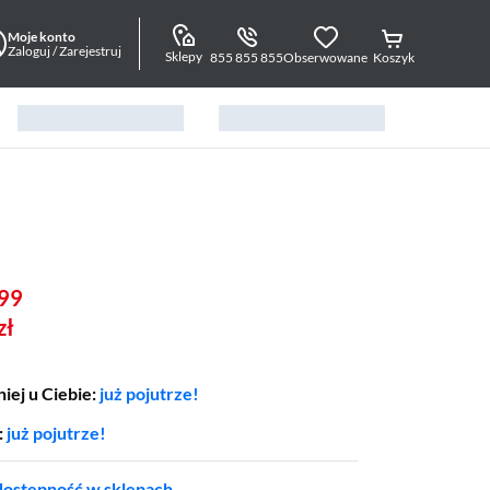
Moje konto
Zaloguj / Zarejestruj
Sklepy
855 855 855
Obserwowane
Koszyk
99
zł
iej u Ciebie:
już pojutrze!
:
już pojutrze!
ostępność w sklepach