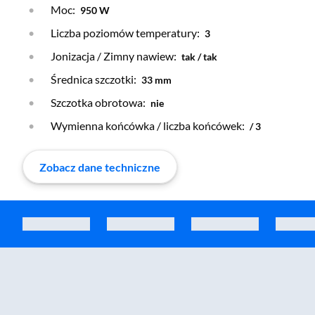
Moc:
950 W
Liczba poziomów temperatury:
3
Jonizacja / Zimny nawiew:
tak / tak
Średnica szczotki:
33 mm
Szczotka obrotowa:
nie
Wymienna końcówka / liczba końcówek:
/ 3
Zobacz dane techniczne
Zostałeś przeniesiony do sekcji akcesoriów