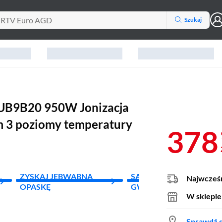
Szukaj
 UB9B20 950W Jonizacja
m 3 poziomy temperatury
378
ZYSKAJ JEBWABNĄ
SATYSFAKCJA
Najwcześn
OPASKĘ
GWARANTOWANA
W sklepie
Sprawdź d