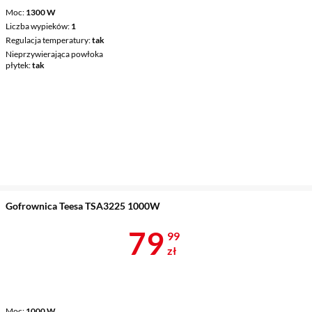
Moc
1300 W
Liczba wypieków
1
Regulacja temperatury
tak
Nieprzywierająca powłoka
płytek
tak
Gofrownica Teesa TSA3225 1000W
Cena 79,99 z
79
99
zł
Moc
1000 W