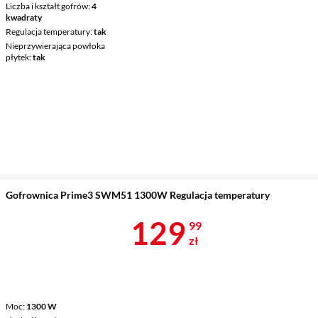
Liczba i kształt gofrów
4
kwadraty
Regulacja temperatury
tak
Nieprzywierająca powłoka
płytek
tak
Gofrownica Prime3 SWM51 1300W Regulacja temperatury
Cena 129,99 
129
99
zł
Moc
1300 W