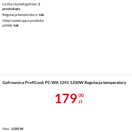
Liczba i kształt gofrów
2
prostokąty
Regulacja temperatury
tak
Nieprzywierająca powłoka
płytek
tak
Gofrownica ProfiCook PC-WA 1241 1200W Regulacja temperatury
Cena 179 zł
179
00
zł
Moc
1200 W