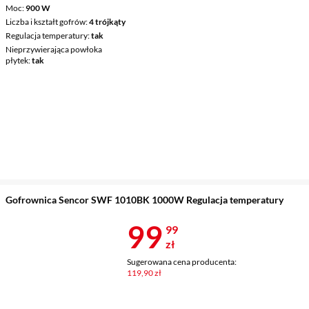
Moc
900 W
Liczba i kształt gofrów
4 trójkąty
Regulacja temperatury
tak
Nieprzywierająca powłoka
płytek
tak
Gofrownica Sencor SWF 1010BK 1000W Regulacja temperatury
Cena 99,99 z
99
99
zł
Sugerowana cena producenta:
119,90 zł