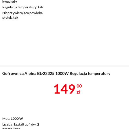
kwadraty
Regulacja temperatury
tak
Nieprzywierająca powłoka
płytek
tak
Gofrownica Alpina BL-22325 1000W Regulacja temperatury
Cena 149 zł
149
00
zł
Moc
1000 W
Liczba i kształt gofrów
2
prostokąty