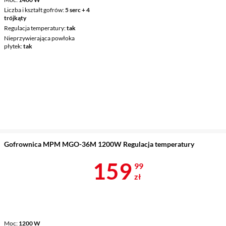
Liczba i kształt gofrów
5 serc + 4
trójkąty
Regulacja temperatury
tak
Nieprzywierająca powłoka
płytek
tak
Gofrownica MPM MGO-36M 1200W Regulacja temperatury
Cena 159,99 
159
99
zł
Moc
1200 W