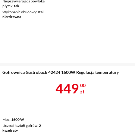
Nieprzywierająca powłoka
płytek
tak
Wykonanie obudowy
stal
nierdzewna
Gofrownica Gastroback 42424 1600W Regulacja temperatury
Cena 449 zł
449
00
zł
Moc
1600 W
Liczba i kształt gofrów
2
kwadraty