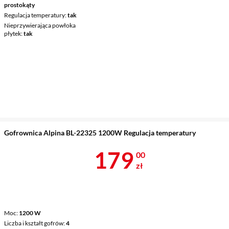
prostokąty
Regulacja temperatury
tak
Nieprzywierająca powłoka
płytek
tak
Gofrownica Alpina BL-22325 1200W Regulacja temperatury
Cena 179 zł
179
00
zł
Moc
1200 W
Liczba i kształt gofrów
4