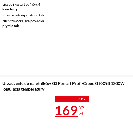
Liczba i kształt gofrów
4
kwadraty
Regulacja temperatury
tak
Nieprzywierająca powłoka
płytek
tak
Urządzenie do naleśników G3 Ferrari Profi-Crepe G10098 1200W
Regulacja temperatury
Z KODEM
-10 zł
Cena 169,99 
169
99
zł