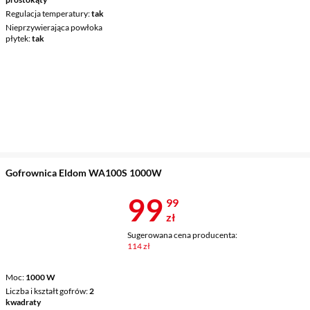
Regulacja temperatury
tak
Nieprzywierająca powłoka
płytek
tak
Gofrownica Eldom WA100S 1000W
Cena 99,99 z
99
99
zł
Sugerowana cena producenta:
114 zł
Moc
1000 W
Liczba i kształt gofrów
2
kwadraty