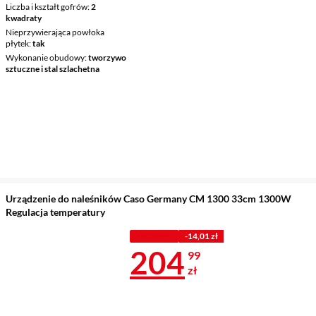
Liczba i kształt gofrów
2
kwadraty
Nieprzywierająca powłoka
płytek
tak
Wykonanie obudowy
tworzywo
sztuczne i stal szlachetna
Urządzenie do naleśników Caso Germany CM 1300 33cm 1300W
Regulacja temperatury
Z KODEM
-14,01 zł
Cena 204,99 
204
99
zł