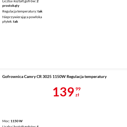
Liczba i kształt gofrów
2
prostokąty
Regulacja temperatury
tak
Nieprzywierająca powłoka
płytek
tak
Gofrownica Camry CR 3025 1150W Regulacja temperatury
Cena 139,99 
139
99
zł
Moc
1150 W
Liczba i kształt gofrów
4