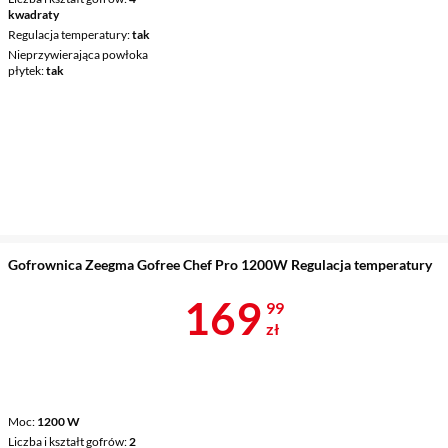
kwadraty
Regulacja temperatury
tak
Nieprzywierająca powłoka
płytek
tak
Gofrownica Zeegma Gofree Chef Pro 1200W Regulacja temperatury
Cena 169,99 
169
99
zł
Moc
1200 W
Liczba i kształt gofrów
2