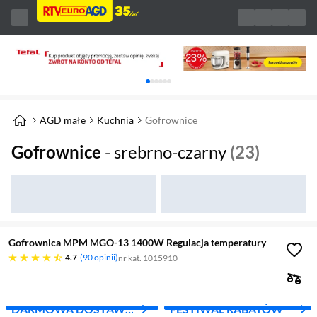
Karuzela z banerami, aktualny element 1 z 
AGD małe
Kuchnia
Gofrownice
Gofrownice
- srebrno-czarny
(23)
Gofrownica MPM MGO-13 1400W Regulacja temperatury
4.7 gwiazdek
4.7
90 opinii
nr kat. 1015910
DARMOWA DOSTAWA
FESTIWAL RABATÓW