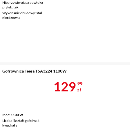
Nieprzywierająca powłoka
płytek
tak
Wykonanie obudowy
stal
nierdzewna
Gofrownica Teesa TSA3224 1100W
Cena 129,99 
129
99
zł
Moc
1100 W
Liczba i kształt gofrów
4
kwadraty