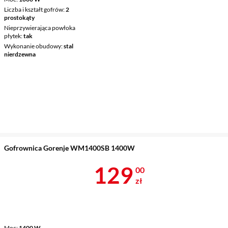
Liczba i kształt gofrów
2
prostokąty
Nieprzywierająca powłoka
płytek
tak
Wykonanie obudowy
stal
nierdzewna
Gofrownica Gorenje WM1400SB 1400W
Cena 129 zł
129
00
zł
Moc
1400 W