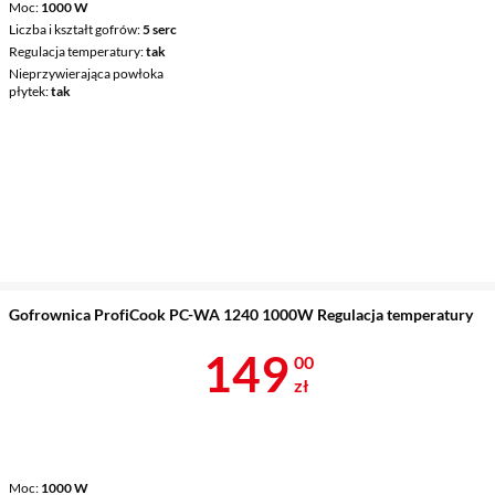
Moc
1000 W
Liczba i kształt gofrów
5 serc
Regulacja temperatury
tak
Nieprzywierająca powłoka
płytek
tak
Gofrownica ProfiCook PC-WA 1240 1000W Regulacja temperatury
Cena 149 zł
149
00
zł
Moc
1000 W