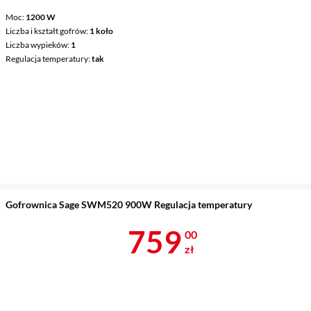
Moc
1200 W
Liczba i kształt gofrów
1 koło
Liczba wypieków
1
Regulacja temperatury
tak
Gofrownica Sage SWM520 900W Regulacja temperatury
Cena 759 zł
759
00
zł