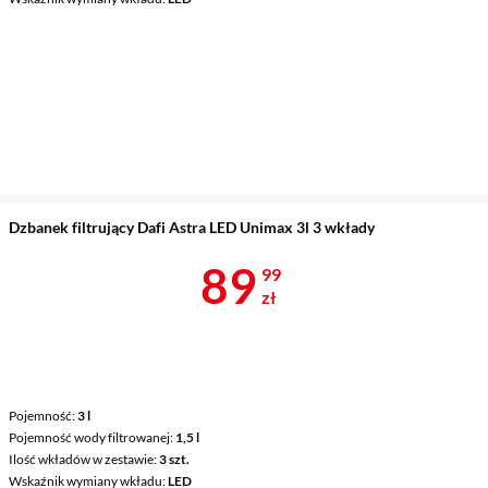
Dzbanek filtrujący Dafi Astra LED Unimax 3l 3 wkłady
Cena 89,99 z
89
99
zł
Pojemność
3 l
Pojemność wody filtrowanej
1,5 l
Ilość wkładów w zestawie
3 szt.
Wskaźnik wymiany wkładu
LED