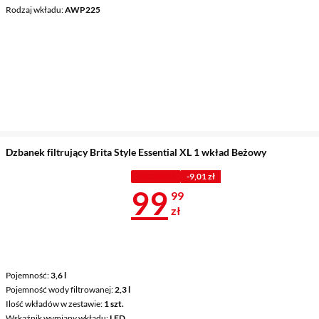
Rodzaj wkładu
AWP225
Dzbanek filtrujący Brita Style Essential XL 1 wkład Beżowy
Z KODEM
-9,01 zł
Cena 99,99 z
99
99
zł
Pojemność
3,6 l
Pojemność wody filtrowanej
2,3 l
Ilość wkładów w zestawie
1 szt.
Wskaźnik wymiany wkładu
LED