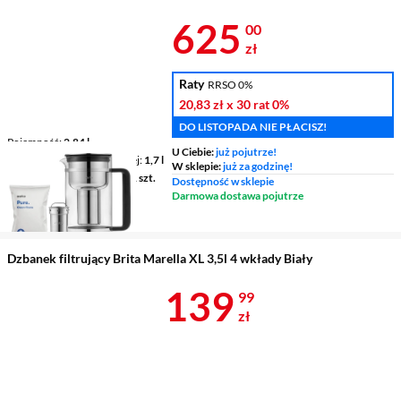
Cena 625 zł
625
00
zł
Raty
RRSO 0%
20,83 zł
x 30 rat
0%
DO LISTOPADA NIE PŁACISZ!
Pojemność
2,84 l
U Ciebie:
już pojutrze!
Pojemność wody filtrowanej
1,7 l
W sklepie:
już za godzinę!
Ilość wkładów w zestawie
1 szt.
Dostępność w sklepie
Wskaźnik wymiany wkładu
Darmowa dostawa pojutrze
ręczny
Dzbanek filtrujący Brita Marella XL 3,5l 4 wkłady Biały
Cena 139,99 
139
99
zł