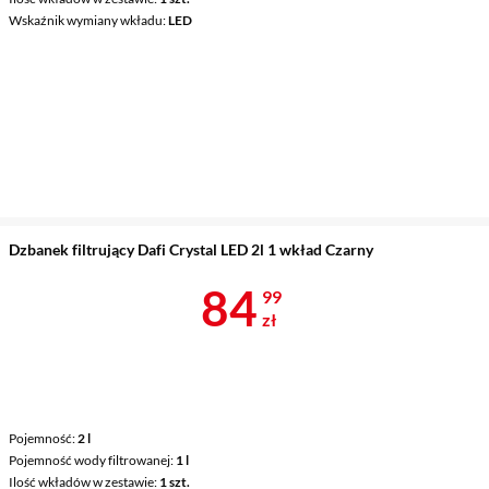
Wskaźnik wymiany wkładu
LED
Dzbanek filtrujący Dafi Crystal LED 2l 1 wkład Czarny
Cena 84,99 z
84
99
zł
Pojemność
2 l
Pojemność wody filtrowanej
1 l
Ilość wkładów w zestawie
1 szt.