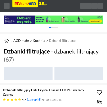
Karuzela z banerami, aktualny element 1 z 
AGD małe
Kuchnia
Dzbanki filtrujące
Dzbanki filtrujące
- dzbanek filtrujący
(67)
Dzbanek filtrujący Dafi Crystal Classic LED 2l 3 wkłady
Czarny
4.7 gwiazdek
4.7
198 opinii
nr kat. 1221048