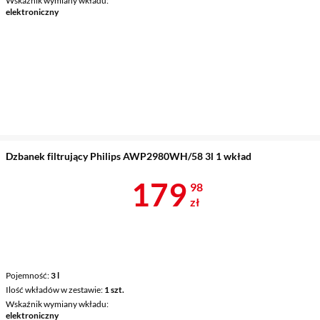
Wskaźnik wymiany wkładu
elektroniczny
Dzbanek filtrujący Philips AWP2980WH/58 3l 1 wkład
Cena 179,98 
179
98
zł
Pojemność
3 l
Ilość wkładów w zestawie
1 szt.
Wskaźnik wymiany wkładu
elektroniczny