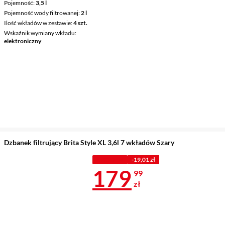
Pojemność
3,5 l
Pojemność wody filtrowanej
2 l
Ilość wkładów w zestawie
4 szt.
Wskaźnik wymiany wkładu
elektroniczny
Dzbanek filtrujący Brita Style XL 3,6l 7 wkładów Szary
Z KODEM
-19,01 zł
Cena 179,99 
179
99
zł