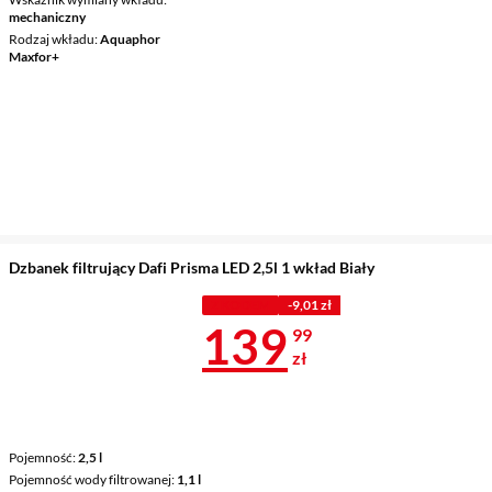
mechaniczny
Rodzaj wkładu
Aquaphor
Maxfor+
Dzbanek filtrujący Dafi Prisma LED 2,5l 1 wkład Biały
Z KODEM
-9,01 zł
Cena 139,99 
139
99
zł
Pojemność
2,5 l
Pojemność wody filtrowanej
1,1 l