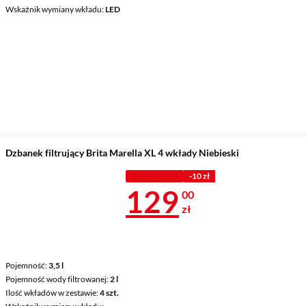
Wskaźnik wymiany wkładu
LED
Dzbanek filtrujący Brita Marella XL 4 wkłady Niebieski
PROMOCJA
-10 zł
Cena 129 zł
129
00
zł
Pojemność
3,5 l
Pojemność wody filtrowanej
2 l
Ilość wkładów w zestawie
4 szt.