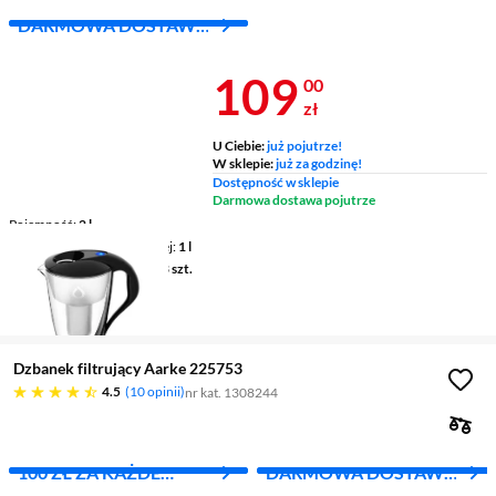
DARMOWA DOSTAWA
Z INPOST
Cena 109 zł
109
00
zł
U Ciebie:
już pojutrze!
W sklepie:
już za godzinę!
Dostępność w sklepie
Darmowa dostawa pojutrze
Pojemność
2 l
Pojemność wody filtrowanej
1 l
Ilość wkładów w zestawie
3 szt.
Wskaźnik wymiany wkładu
elektroniczny
Dzbanek filtrujący Aarke 225753
4.5 gwiazdek
4.5
10 opinii
nr kat. 1308244
100 ZŁ ZA KAŻDE
DARMOWA DOSTAWA
WYDANE 1000 ZŁ
Z INPOST