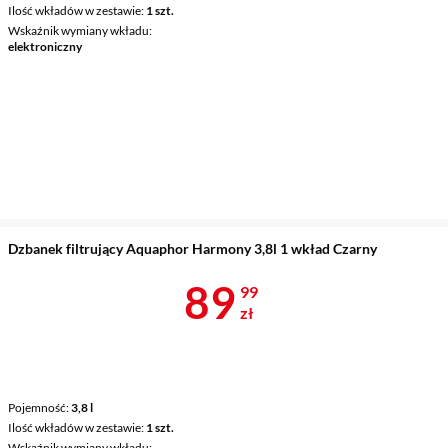
Ilość wkładów w zestawie
1 szt.
Wskaźnik wymiany wkładu
elektroniczny
Dzbanek filtrujący Aquaphor Harmony 3,8l 1 wkład Czarny
Cena 89,99 z
89
99
zł
Pojemność
3,8 l
Ilość wkładów w zestawie
1 szt.
Wskaźnik wymiany wkładu