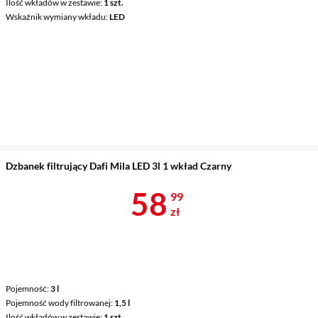
Ilość wkładów w zestawie
1 szt.
Wskaźnik wymiany wkładu
LED
Dzbanek filtrujący Dafi Mila LED 3l 1 wkład Czarny
Cena 58,99 z
58
99
zł
Pojemność
3 l
Pojemność wody filtrowanej
1,5 l
Ilość wkładów w zestawie
1 szt.