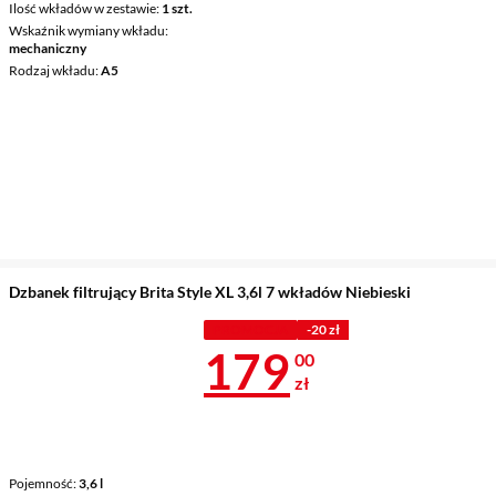
Ilość wkładów w zestawie
1 szt.
Wskaźnik wymiany wkładu
mechaniczny
Rodzaj wkładu
A5
Dzbanek filtrujący Brita Style XL 3,6l 7 wkładów Niebieski
PROMOCJA
-20 zł
Cena 179 zł
179
00
zł
Pojemność
3,6 l