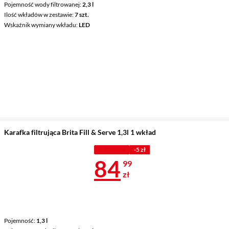
Pojemność wody filtrowanej
2,3 l
Ilość wkładów w zestawie
7 szt.
Wskaźnik wymiany wkładu
LED
Karafka filtrująca Brita Fill & Serve 1,3l 1 wkład
Z KODEM
-5 zł
Cena 84,99 z
84
99
zł
Pojemność
1,3 l