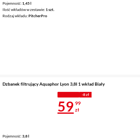
Pojemność
1,45 l
Ilość wkładów w zestawie
1 szt.
Rodzaj wkładu
PitcherPro
Dzbanek filtrujący Aquaphor Lyon 3,8I 1 wkład Biały
Z KODEM
-8 zł
Cena 59,99 z
59
99
zł
Pojemność
3,8 l