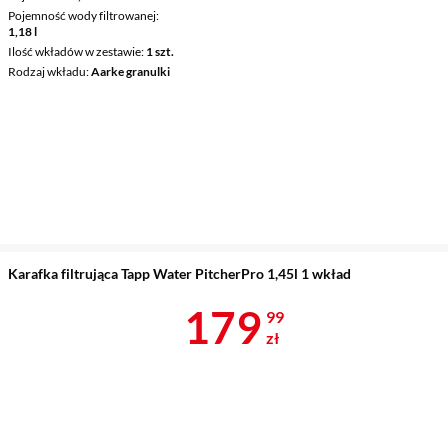
Pojemność wody filtrowanej
1,18 l
Ilość wkładów w zestawie
1 szt.
Rodzaj wkładu
Aarke granulki
Karafka filtrująca Tapp Water PitcherPro 1,45l 1 wkład
Cena 179,99 
179
99
zł