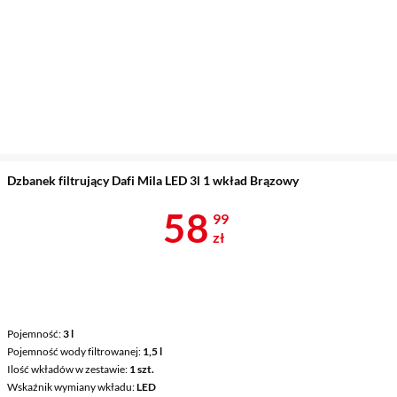
Dzbanek filtrujący Dafi Mila LED 3l 1 wkład Brązowy
Cena 58,99 z
58
99
zł
Pojemność
3 l
Pojemność wody filtrowanej
1,5 l
Ilość wkładów w zestawie
1 szt.
Wskaźnik wymiany wkładu
LED