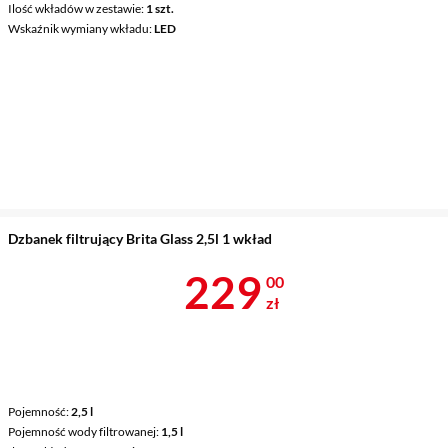
Ilość wkładów w zestawie
1 szt.
Wskaźnik wymiany wkładu
LED
Dzbanek filtrujący Brita Glass 2,5l 1 wkład
Cena 229 zł
229
00
zł
Pojemność
2,5 l
Pojemność wody filtrowanej
1,5 l