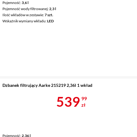
Pojemność
3,6 l
Pojemność wody filtrowanej
2,3 l
Ilość wkładów w zestawie
7 szt.
Wskaźnik wymiany wkładu
LED
Dzbanek filtrujący Aarke 215219 2,36l 1 wkład
Cena 539,99 
539
99
zł
Pojemność
2,36 l