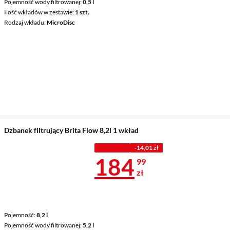
Pojemność wody filtrowanej
0,5 l
Ilość wkładów w zestawie
1 szt.
Rodzaj wkładu
MicroDisc
Dzbanek filtrujący Brita Flow 8,2l 1 wkład
Z KODEM
-14,01 zł
Cena 184,99 
184
99
zł
Pojemność
8,2 l
Pojemność wody filtrowanej
5,2 l