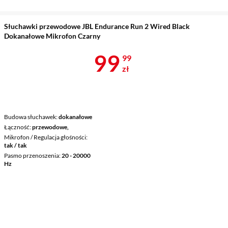
Słuchawki przewodowe JBL Endurance Run 2 Wired Black
Dokanałowe Mikrofon Czarny
Cena 99,99 z
99
99
zł
Budowa słuchawek
dokanałowe
Łączność
przewodowe,
Mikrofon / Regulacja głośności
tak / tak
Pasmo przenoszenia
20 - 20000
Hz