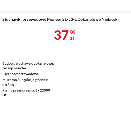
Słuchawki przewodowe Pioneer SE-E3-L Dokanałowe Niebieski
Cena 37 zł
37
00
zł
Budowa słuchawek
dokanałowe,
zaczep na ucho
Łączność
przewodowe,
Mikrofon / Regulacja głośności
nie / nie
Pasmo przenoszenia
8 - 22000
Hz