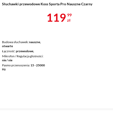
Słuchawki przewodowe Koss Sporta Pro Nauszne Czarny
Cena 119,99 
119
99
zł
Budowa słuchawek
nauszne,
otwarte
Łączność
przewodowe,
Mikrofon / Regulacja głośności
nie / nie
Pasmo przenoszenia
15 - 25000
Hz