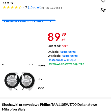
czarny
4.7 gwiazdek
4.7
10 opinii
nr kat. 1124668
DARMOWA DOSTAWA
Z INPOST
Cena 89,99 z
89
99
zł
Outlet od:
70 zł
U Ciebie:
już pojutrze!
W sklepie:
już pojutrze!
Dostępność w sklepie
Darmowa dostawa pojutrze
Budowa słuchawek
dokanałowe,
zaczep na ucho
Łączność
przewodowe,
Mikrofon / Regulacja głośności
nie / nie
Pasmo przenoszenia
15 - 25000
Hz
Słuchawki przewodowe Philips TAA1105WT/00 Dokanałowe
Mikrofon Biały