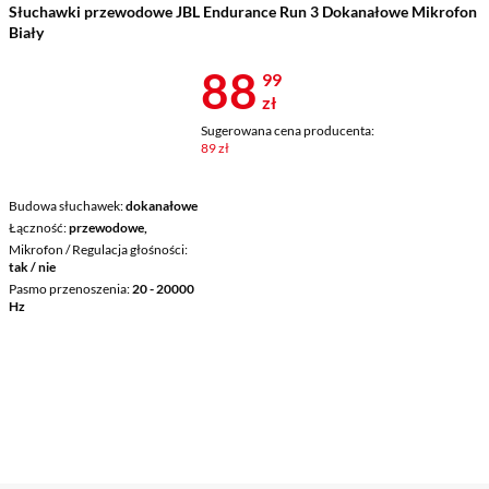
Słuchawki przewodowe JBL Endurance Run 3 Dokanałowe Mikrofon
Biały
Cena 88,99 z
88
99
zł
Sugerowana cena producenta:
89 zł
Budowa słuchawek
dokanałowe
Łączność
przewodowe,
Mikrofon / Regulacja głośności
tak / nie
Pasmo przenoszenia
20 - 20000
Hz