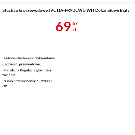
Słuchawki przewodowe JVC HA-FR9UCWU WH Dokanałowe Biały
Cena 69,67 z
69
67
zł
Budowa słuchawek
dokanałowe
Łączność
przewodowe,
Mikrofon / Regulacja głośności
tak / nie
Pasmo przenoszenia
5 - 22000
Hz