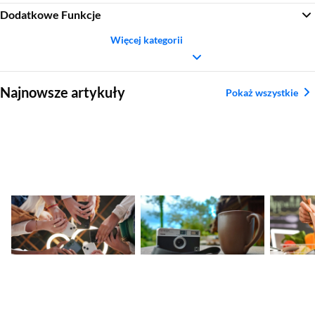
Dodatkowe Funkcje
Więcej kategorii
Sekcja pominięta
Najnowsze artykuły
Pokaż wszystkie
Nadchodzące
Ranking aparatów
Najleps
premiery smartfonów
kompaktowych.
tytanow
– kalendarz nowości
Najlepsze modele
2026
2026
Sekcja pominięta