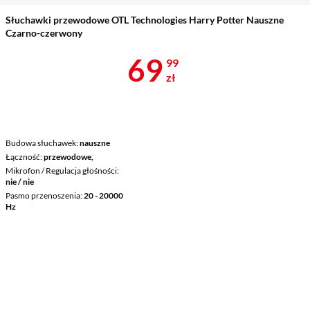
Słuchawki przewodowe OTL Technologies Harry Potter Nauszne
Czarno-czerwony
Cena 69,99 z
69
99
zł
Budowa słuchawek
nauszne
Łączność
przewodowe,
Mikrofon / Regulacja głośności
nie / nie
Pasmo przenoszenia
20 - 20000
Hz