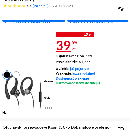
4.4 gwiazdek
4.4
20 opinii
nr kat. 1238628
FESTIWAL RABATÓW
PIĄTY PRODUKT ZA 1
ZŁ!
PROMOCJA
-15 zł
Cena 39,99 z
39
99
zł
Najniższa cena: 54,99 zł
Najniższa cena:
54,99 zł
Przed obniżką: 54,99 zł
Przed obniżką:
54,99 zł
U Ciebie:
już pojutrze!
W sklepie:
już za godzinę!
Dostępność w sklepie
Budowa słuchawek
dokanałowe,
Darmowa dostawa do sklepu
zaczep na ucho
Łączność
przewodowe,
Mikrofon / Regulacja głośności
tak / nie
Pasmo przenoszenia
20 - 20000
Hz
Słuchawki przewodowe Koss KSC75 Dokanałowe Srebrno-