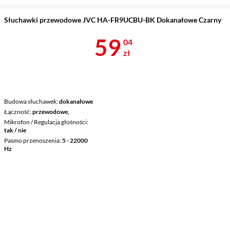
Słuchawki przewodowe JVC HA-FR9UCBU-BK Dokanałowe Czarny
Cena 59,04 z
59
04
zł
Budowa słuchawek
dokanałowe
Łączność
przewodowe,
Mikrofon / Regulacja głośności
tak / nie
Pasmo przenoszenia
5 - 22000
Hz