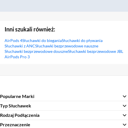
Inni szukali również:
AirPods 4
Słuchawki do biegania
Słuchawki do pływania
Słuchawki z ANC
Słuchawki bezprzewodowe nauszne
Słuchawki bezprzewodowe douszne
Słuchawki bezprzewodowe JBL
AirPods Pro 3
Sekcja pominięta
Popularne Marki
Typ Słuchawek
Rodzaj Podłączenia
Przeznaczenie