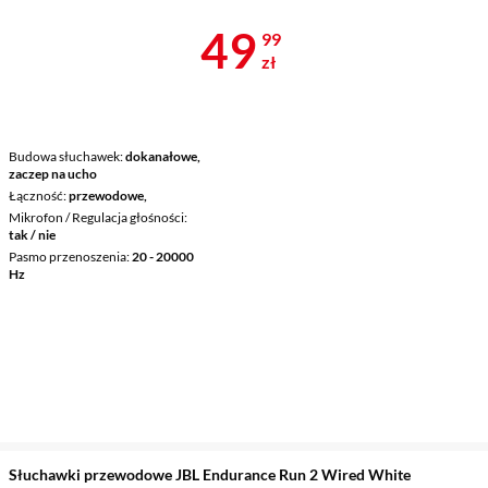
Cena 49,99 z
49
99
zł
Budowa słuchawek
dokanałowe,
zaczep na ucho
Łączność
przewodowe,
Mikrofon / Regulacja głośności
tak / nie
Pasmo przenoszenia
20 - 20000
Hz
Słuchawki przewodowe JBL Endurance Run 2 Wired White