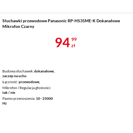
Słuchawki przewodowe Panasonic RP-HS35ME-K Dokanałowe
Mikrofon Czarny
Cena 94,99 z
94
99
zł
Budowa słuchawek
dokanałowe,
zaczep na ucho
Łączność
przewodowe,
Mikrofon / Regulacja głośności
tak / nie
Pasmo przenoszenia
10 - 25000
Hz