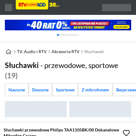
Karuzela z banerami, aktualny element 1 z 
TV, Audio i RTV
Akcesoria RTV
Słuchawki
Słuchawki
- przewodowe, sportowe
(19)
Nauszne
Douszne
Sportowe
Z mikrofonem
Bezprzew
Słuchawki przewodowe Philips TAA1105BK/00 Dokanałowe
Mikrofon Czarny