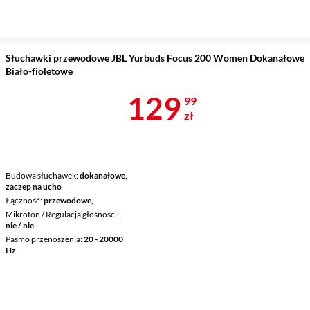
Słuchawki przewodowe JBL Yurbuds Focus 200 Women Dokanałowe
Biało-fioletowe
Cena 129,99 
129
99
zł
Budowa słuchawek
dokanałowe,
zaczep na ucho
Łączność
przewodowe,
Mikrofon / Regulacja głośności
nie / nie
Pasmo przenoszenia
20 - 20000
Hz