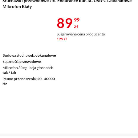
Słuchawki przewodowe JBL Endurance Run 3C USB-C Dokanałowe
Mikrofon Biały
Cena 89,99 z
89
99
zł
Sugerowana cena producenta:
129 zł
Budowa słuchawek
dokanałowe
Łączność
przewodowe,
Mikrofon / Regulacja głośności
tak / tak
Pasmo przenoszenia
20 - 40000
Hz