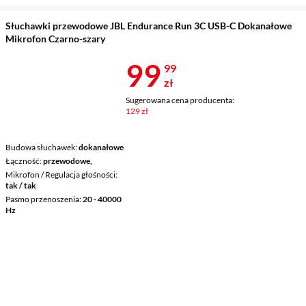
Słuchawki przewodowe JBL Endurance Run 3C USB-C Dokanałowe
Mikrofon Czarno-szary
Cena 99,99 z
99
99
zł
Sugerowana cena producenta:
129 zł
Budowa słuchawek
dokanałowe
Łączność
przewodowe,
Mikrofon / Regulacja głośności
tak / tak
Pasmo przenoszenia
20 - 40000
Hz