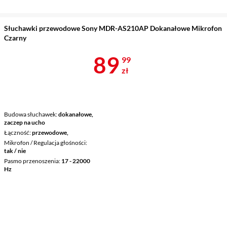
Słuchawki przewodowe Sony MDR-AS210AP Dokanałowe Mikrofon
Czarny
Cena 89,99 z
89
99
zł
Budowa słuchawek
dokanałowe,
zaczep na ucho
Łączność
przewodowe,
Mikrofon / Regulacja głośności
tak / nie
Pasmo przenoszenia
17 - 22000
Hz