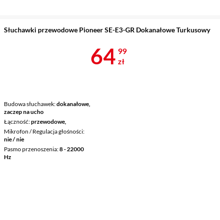
Słuchawki przewodowe Pioneer SE-E3-GR Dokanałowe Turkusowy
Cena 64,99 z
64
99
zł
Budowa słuchawek
dokanałowe,
zaczep na ucho
Łączność
przewodowe,
Mikrofon / Regulacja głośności
nie / nie
Pasmo przenoszenia
8 - 22000
Hz