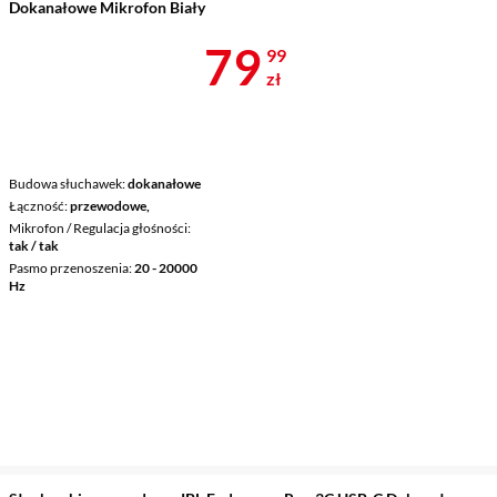
Dokanałowe Mikrofon Biały
Cena 79,99 z
79
99
zł
Budowa słuchawek
dokanałowe
Łączność
przewodowe,
Mikrofon / Regulacja głośności
tak / tak
Pasmo przenoszenia
20 - 20000
Hz