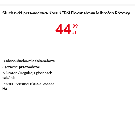
Słuchawki przewodowe Koss KEB6i Dokanałowe Mikrofon Różowy
Cena 44,99 z
44
99
zł
Budowa słuchawek
dokanałowe
Łączność
przewodowe,
Mikrofon / Regulacja głośności
tak / nie
Pasmo przenoszenia
60 - 20000
Hz