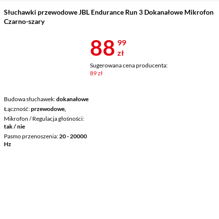
Słuchawki przewodowe JBL Endurance Run 3 Dokanałowe Mikrofon
Czarno-szary
Cena 88,99 z
88
99
zł
Sugerowana cena producenta:
89 zł
Budowa słuchawek
dokanałowe
Łączność
przewodowe,
Mikrofon / Regulacja głośności
tak / nie
Pasmo przenoszenia
20 - 20000
Hz