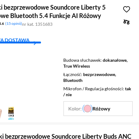
i bezprzewodowe Soundcore Liberty 5
Niebieski błyszczący
we Bluetooth 5.4 Funkcje AI Różowy
4.6
15 opinii
nr kat. 1351683
A DOSTAWA
Budowa słuchawek
dokanałowe,
True Wireless
Łączność
bezprzewodowe,
Bluetooth
Mikrofon / Regulacja głośności
tak
/ nie
Kolor:
Różowy
…
ki bezprzewodowe Soundcore Liberty Buds ANC