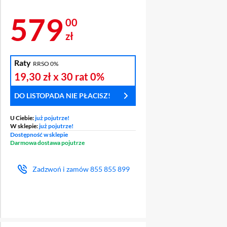
Cena 579 zł
579
00
zł
Raty
RRSO 0%
19,30 zł
x 30 rat
0%
DO LISTOPADA NIE PŁACISZ!
U Ciebie:
już pojutrze!
W sklepie:
już pojutrze!
Dostępność w sklepie
Darmowa dostawa pojutrze
Zadzwoń i zamów
855 855 899