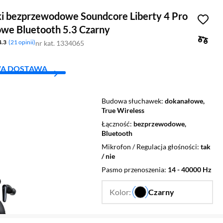
i bezprzewodowe Soundcore Liberty 4 Pro
we Bluetooth 5.3 Czarny
4.3
21 opinii
nr kat. 1334065
A DOSTAWA
Budowa słuchawek
dokanałowe,
True Wireless
Łączność
bezprzewodowe,
Bluetooth
Mikrofon / Regulacja głośności
tak
/ nie
Pasmo przenoszenia
14 - 40000 Hz
Kolor:
Czarny
…