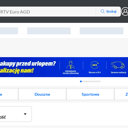
Szukaj
Karuzela z banerami, aktu
e
Douszne
Sportowe
Z
ość