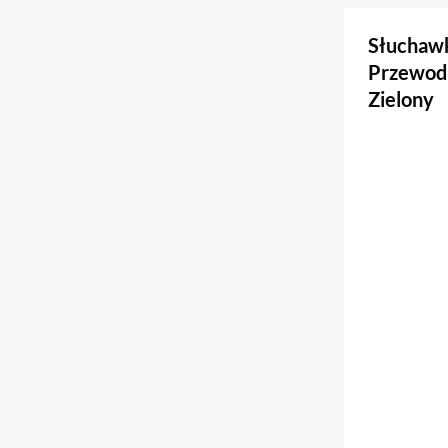
Słuchawk
Przewodn
Zielony