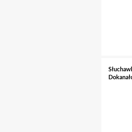
Słuchawk
Dokanało