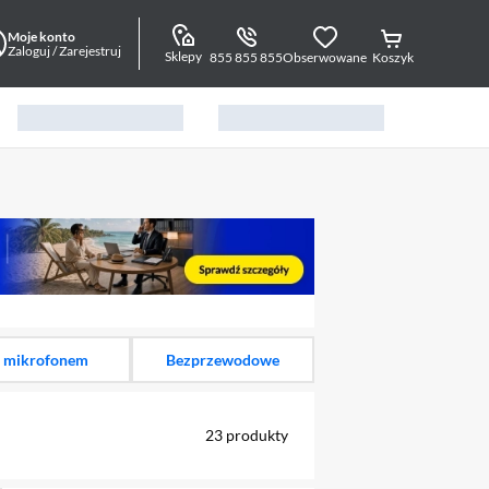
Moje konto
Zaloguj / Zarejestruj
Sklepy
855 855 855
Obserwowane
Koszyk
alny element 1 z 12
 mikrofonem
Bezprzewodowe
23
produkty