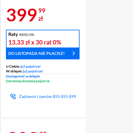
Cena 399,99 zł
399
99
zł
Raty
RRSO 0%
13,33 zł
x 30 rat
0%
DO LISTOPADA NIE PŁACISZ!
U Ciebie:
już pojutrze!
W sklepie:
już pojutrze!
Dostępność w sklepie
Darmowa dostawa pojutrze
Zadzwoń i zamów
855 855 899