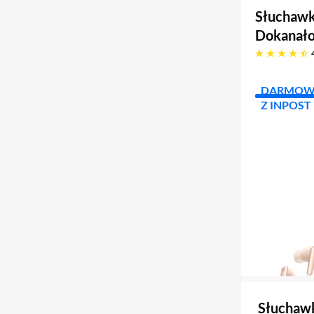
Słuchawk
Dokanało
4.6 gwiazdek
DARMOW
Z INPOST
Słuchaw