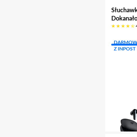
Słuchawk
Dokanało
4.3 gwiazdek
DARMOW
Z INPOST