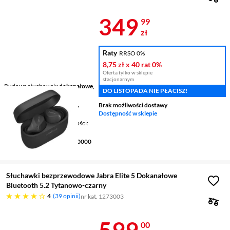
Cena 349,99 
349
99
zł
Raty
RRSO 0%
8,75 zł
x 40 rat
0%
Oferta tylko w sklepie
stacjonarnym
Budowa słuchawek
dokanałowe,
DO LISTOPADA NIE PŁACISZ!
True Wireless
Łączność
bezprzewodowe,
Brak możliwości dostawy
Bluetooth
Dostępność w sklepie
Mikrofon / Regulacja głośności
tak / tak
Pasmo przenoszenia
20 - 20000
Hz
Słuchawki bezprzewodowe Jabra Elite 5 Dokanałowe
Bluetooth 5.2 Tytanowo-czarny
cztery gwiazdki
4
39 opinii
nr kat. 1273003
Cena 599 zł
599
00