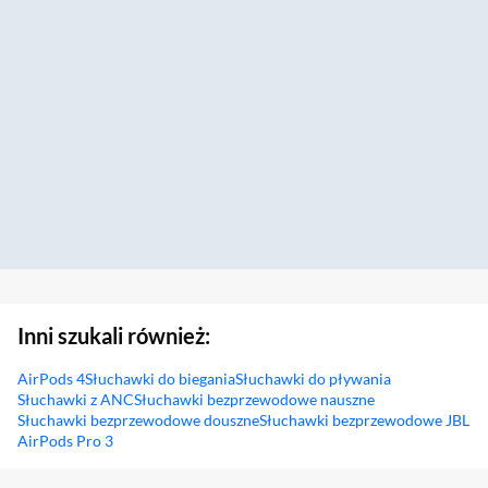
Inni szukali również:
AirPods 4
Słuchawki do biegania
Słuchawki do pływania
Słuchawki z ANC
Słuchawki bezprzewodowe nauszne
Słuchawki bezprzewodowe douszne
Słuchawki bezprzewodowe JBL
AirPods Pro 3
Sekcja pominięta