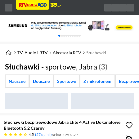
Karuzela z banerami, aktualny element 1 z 
TV, Audio i RTV
Akcesoria RTV
Słuchawki
Słuchawki
- sportowe, Jabra
(3)
Nauszne
Douszne
Sportowe
Z mikrofonem
Bezprzew
Słuchawki bezprzewodowe Jabra Elite 4 Active Dokanałowe
Bluetooth 5.2 Czarny
4.5 gwiazdek
4.5
57 opinii
nr kat. 1257829