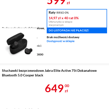
zł
Raty
RRSO 0%
14,97 zł
x 40 rat
0%
Oferta tylko w sklepie
stacjonarnym
Budowa słuchawek
dokanałowe,
DO LISTOPADA NIE PŁACISZ!
True Wireless
Łączność
bezprzewodowe,
Brak możliwości dostawy
Bluetooth
Dostępność w sklepie
Mikrofon / Regulacja głośności
tak / tak
Pasmo przenoszenia
20 - 20000
Hz
Słuchawki bezprzewodowe Jabra Elite Active 75t Dokanałowe
Bluetooth 5.0 Cooper black
Cena 649 zł
649
00
zł