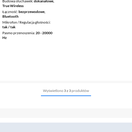
Budowa słuchawek
dokanałowe,
True Wireless
Łączność
bezprzewodowe,
Bluetooth
Mikrofon / Regulacja głośności
tak / tak
Pasmo przenoszenia
20 - 20000
Hz
Wyświetlono
3 z 3
produktów