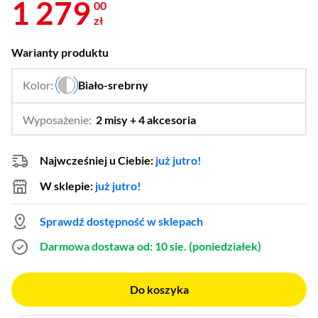
1 279
00
zł
Warianty produktu
Kolor:
Biało-srebrny
…
Wyposażenie:
2 misy + 4 akcesoria
…
2 misy + 3 akcesoria,
2 misy + 5 akcesoriów,
Najwcześniej u Ciebie:
już jutro!
2 misy, rozdrabniacz i ble
4 akcesoria,
W sklepie:
już jutro!
Rozdrabniacz + blender
Sprawdź dostępność w sklepach
Darmowa dostawa
od: 10 sie. (poniedziałek)
Do koszyka