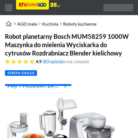
AGD małe
Kuchnia
Roboty kuchenne
Robot planetarny Bosch MUM58259 1000W
Maszynka do mielenia Wyciskarka do
cytrusów Rozdrabniacz Blender kielichowy
4.9 gwiazdek
4.9
83 opinie
nr kat. 1246049
STREFA OKAZJI
PIĄTY PRODUKT ZA 1
ZŁ!