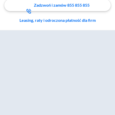
Zadzwoń i zamów 855 855 855
Leasing, raty i odroczona płatność dla firm
Zostałeś przeniesiony do sekcji akcesoriów