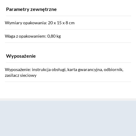
Parametry zewnętrzne
Wymiary opakowania: 20 x 15 x 8 cm
Waga z opakowaniem: 0,80 kg
Wyposażenie
Wyposażenie: instrukcja obsługi, karta gwarancyjna, odbiornik,
zasilacz sieciowy
Gwarancja
Sekcja pominięta
Gwarancja: 24 miesiące
Instrukcja użytkownika: Pobierz
Informacje o bezpieczeństwie: Pobierz