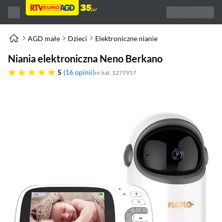
AGD małe
Dzieci
Elektroniczne nianie
Niania elektroniczna Neno Berkano
pięć gwiazdek
5
16 opinii
nr kat. 1277957