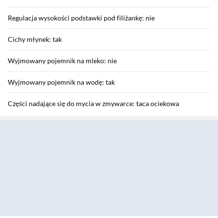
Regulacja wysokości podstawki pod filiżankę: nie
Cichy młynek: tak
Wyjmowany pojemnik na mleko: nie
Wyjmowany pojemnik na wodę: tak
Części nadające się do mycia w zmywarce: taca ociekowa
Sekcja pominięta
Inne: automatyczne wyłączenie, wbudowany ubijak do kawy
Funkcje
Dostępne napoje: Espresso, Lungo
Liczba napojów: 2