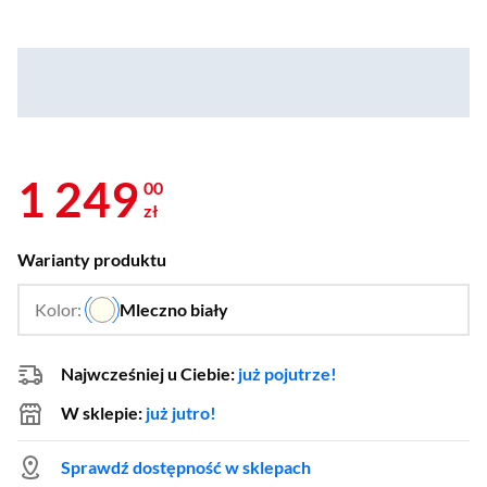
1 249
00
zł
Warianty produktu
Kolor:
Mleczno biały
…
Najwcześniej u Ciebie:
już pojutrze!
W sklepie:
już jutro!
Sprawdź dostępność w sklepach