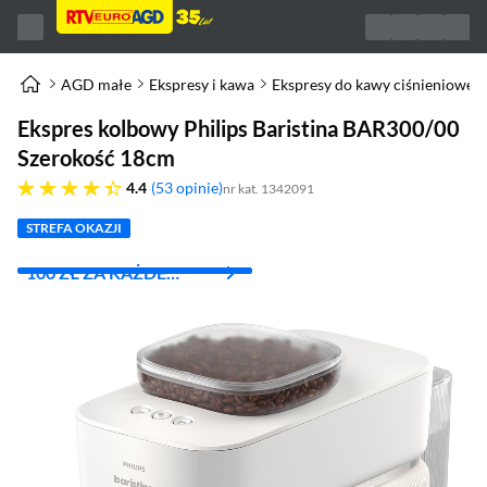
AGD małe
Ekspresy i kawa
Ekspresy do kawy ciśnieniowe
Ekspres kolbowy Philips Baristina BAR300/00
Szerokość 18cm
4.4 gwiazdek
4.4
53 opinie
nr kat. 1342091
STREFA OKAZJI
100 ZŁ ZA KAŻDE
WYDANE 1000 ZŁ