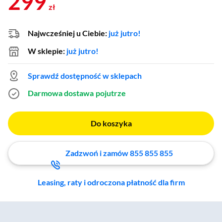
299
zł
Najwcześniej u Ciebie:
już jutro!
W sklepie:
już jutro!
Sprawdź dostępność w sklepach
Darmowa dostawa
pojutrze
Do koszyka
Zadzwoń i zamów 855 855 855
Leasing, raty i odroczona płatność dla firm
Zostałeś przeniesiony do sekcji akcesoriów