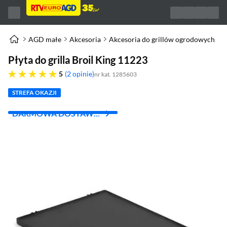
AGD małe
Akcesoria
Akcesoria do grillów ogrodowych
Płyta do grilla Broil King 11223
pięć gwiazdek
5
2 opinie
nr kat. 1285603
STREFA OKAZJI
DARMOWA DOSTAWA
Z INPOST