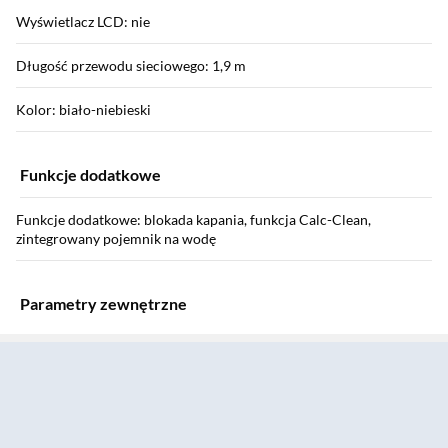
Wyświetlacz LCD: nie
Długość przewodu sieciowego: 1,9 m
Kolor: biało-niebieski
Funkcje dodatkowe
Funkcje dodatkowe: blokada kapania, funkcja Calc-Clean,
zintegrowany pojemnik na wodę
Parametry zewnętrzne
Sekcja pominięta
Waga: 0,95 kg
Wymiary opakowania: 29 x 13 x 14 cm
Waga z opakowaniem: 1 kg