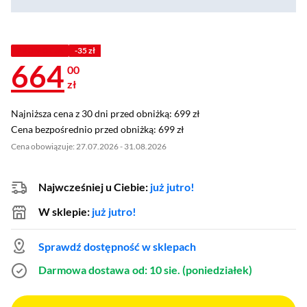
PROMOCJA
-35 zł
664
00
zł
Najniższa cena z 30 dni przed obniżką: 699 zł
Najniższa cena z 30 dni przed obniżką:
699 zł
Cena bezpośrednio przed obniżką: 699 zł
Cena bezpośrednio przed obniżką:
699 zł
Cena obowiązuje: 27.07.2026 - 31.08.2026
Najwcześniej u Ciebie:
już jutro!
W sklepie:
już jutro!
Sprawdź dostępność w sklepach
Darmowa dostawa
od: 10 sie. (poniedziałek)