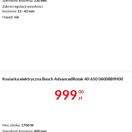
Szerokość koszenia
330 mm
Zakres regulacji wysokości
koszenia
12 - 42 mm
Napęd
nie
Kosiarka elektryczna Bosch AdvancedRotak 40-650 06008B9H00
Cena 999 zł
999
00
zł
Moc silnika
1700 W
Szerokość koszenia
400 mm