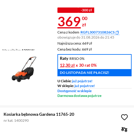
WYDANE 1000 ZŁ
WYPRZEDAŻ
Z KODEM
-300 zł
Cena 369 zł
369
00
zł
Cena z kodem
RGFL3007310826CS
obowiązuje do 31.08.2026 do 21:45
Najniższa cena: 669 zł
Najniższa cena:
669 zł
Cena bez kodu: 669 zł
Cena bez kodu:
669 zł
Moc silnika
1200 W
Zakres regulacji wysokości
Raty
RRSO 0%
koszenia
23 - 63 mm
12,30 zł
x 30 rat
0%
Napęd
nie
DO LISTOPADA NIE PŁACISZ!
U Ciebie:
już pojutrze!
W sklepie:
już pojutrze!
Dostępność w sklepie
Darmowa dostawa pojutrze
Kosiarka bębnowa Gardena 11765-20
nr kat. 1400290