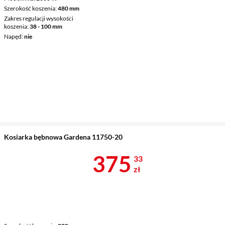
Szerokość koszenia
480 mm
Zakres regulacji wysokości
koszenia
38 - 100 mm
Napęd
nie
Kosiarka bębnowa Gardena 11750-20
Cena 375,33 
375
33
zł