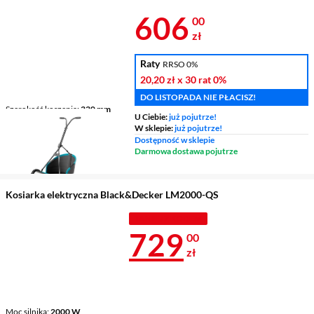
Cena 606 zł
606
00
zł
Raty
RRSO 0%
20,20 zł
x 30 rat
0%
DO LISTOPADA NIE PŁACISZ!
Szerokość koszenia
330 mm
U Ciebie:
już pojutrze!
Zakres regulacji wysokości
W sklepie:
już pojutrze!
koszenia
12 - 42 mm
Dostępność w sklepie
Napęd
nie
Darmowa dostawa pojutrze
Kosiarka elektryczna Black&Decker LM2000-QS
TANIEJ Z KODEM
Cena 729 zł
729
00
zł
Moc silnika
2000 W