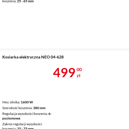
koszenia
25 - 65 mm
Kosiarka elektryczna NEO 04-628
Cena 499 zł
499
00
zł
Moc silnika
1600 W
Szerokość koszenia
380 mm
Regulacja wysokości koszenia
6-
poziomowa
Zakres regulacji wysokości
koszenia
25 - 75 mm