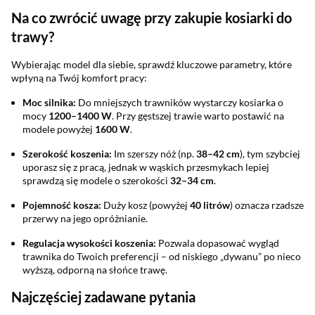
Na co zwrócić uwagę przy zakupie kosiarki do
trawy?
Wybierając model dla siebie, sprawdź kluczowe parametry, które
wpłyną na Twój komfort pracy:
Moc silnika:
Do mniejszych trawników wystarczy kosiarka o
mocy
1200–1400 W
. Przy gęstszej trawie warto postawić na
modele powyżej
1600 W
.
Szerokość koszenia:
Im szerszy nóż (np.
38–42 cm
), tym szybciej
uporasz się z pracą, jednak w wąskich przesmykach lepiej
sprawdzą się modele o szerokości
32–34 cm
.
Pojemność kosza:
Duży kosz (powyżej
40 litrów
) oznacza rzadsze
przerwy na jego opróżnianie.
Regulacja wysokości koszenia:
Pozwala dopasować wygląd
trawnika do Twoich preferencji – od niskiego „dywanu” po nieco
wyższą, odporną na słońce trawę.
Najczęściej zadawane pytania