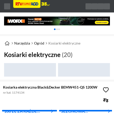
Karuzela z banerami, aktualny element 1 z 
Narzędzia
Ogród
Kosiarki elektryczne
Kosiarki elektryczne
(20)
Kosiarka elektryczna Black&Decker BEMW451-QS 1200W
nr kat. 1174134
100 ZŁ ZA KAŻDE
SEZONOWA