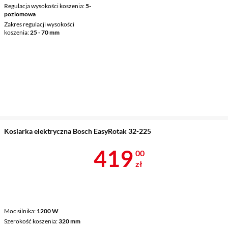
Regulacja wysokości koszenia
5-
poziomowa
Zakres regulacji wysokości
koszenia
25 - 70 mm
Kosiarka elektryczna Bosch EasyRotak 32-225
Cena 419 zł
419
00
zł
Moc silnika
1200 W
Szerokość koszenia
320 mm