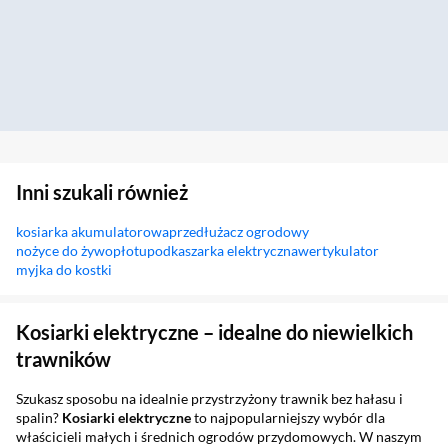
Inni szukali również
kosiarka akumulatorowa
przedłużacz ogrodowy
nożyce do żywopłotu
podkaszarka elektryczna
wertykulator
myjka do kostki
Sekcja pominięta
Kosiarki elektryczne – idealne do niewielkich
trawników
Szukasz sposobu na idealnie przystrzyżony trawnik bez hałasu i
spalin?
Kosiarki elektryczne
to najpopularniejszy wybór dla
właścicieli małych i średnich ogrodów przydomowych. W naszym