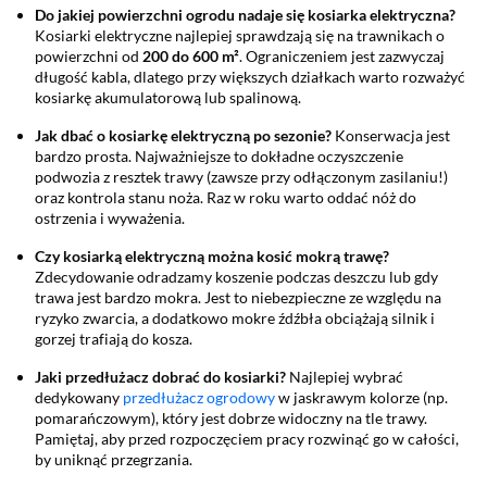
Do jakiej powierzchni ogrodu nadaje się kosiarka elektryczna?
Kosiarki elektryczne najlepiej sprawdzają się na trawnikach o
powierzchni od
200 do 600 m²
. Ograniczeniem jest zazwyczaj
długość kabla, dlatego przy większych działkach warto rozważyć
kosiarkę akumulatorową lub spalinową.
Jak dbać o kosiarkę elektryczną po sezonie?
Konserwacja jest
bardzo prosta. Najważniejsze to dokładne oczyszczenie
podwozia z resztek trawy (zawsze przy odłączonym zasilaniu!)
oraz kontrola stanu noża. Raz w roku warto oddać nóż do
ostrzenia i wyważenia.
Czy kosiarką elektryczną można kosić mokrą trawę?
Zdecydowanie odradzamy koszenie podczas deszczu lub gdy
trawa jest bardzo mokra. Jest to niebezpieczne ze względu na
ryzyko zwarcia, a dodatkowo mokre źdźbła obciążają silnik i
gorzej trafiają do kosza.
Jaki przedłużacz dobrać do kosiarki?
Najlepiej wybrać
dedykowany
przedłużacz ogrodowy
w jaskrawym kolorze (np.
pomarańczowym), który jest dobrze widoczny na tle trawy.
Pamiętaj, aby przed rozpoczęciem pracy rozwinąć go w całości,
by uniknąć przegrzania.