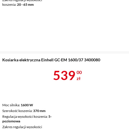
koszenia
20 - 65 mm
Kosiarka elektryczna Einhell GC-EM 1600/37 3400080
Cena 539 zł
539
00
zł
Moc silnika
1600 W
Szerokość koszenia
370 mm
Regulacja wysokości koszenia
5-
poziomowa
Zakres regulacji wysokości