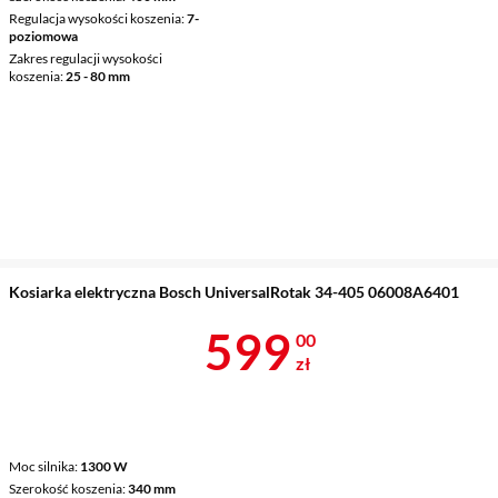
Regulacja wysokości koszenia
7-
poziomowa
Zakres regulacji wysokości
koszenia
25 - 80 mm
Kosiarka elektryczna Bosch UniversalRotak 34-405 06008A6401
Cena 599 zł
599
00
zł
Moc silnika
1300 W
Szerokość koszenia
340 mm