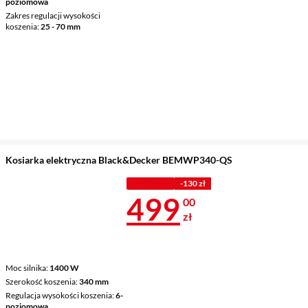
poziomowa
Zakres regulacji wysokości
koszenia
25 - 70 mm
Kosiarka elektryczna Black&Decker BEMWP340-QS
Z KODEM
-130 zł
Cena 499 zł
499
00
zł
Moc silnika
1400 W
Szerokość koszenia
340 mm
Regulacja wysokości koszenia
6-
poziomowa