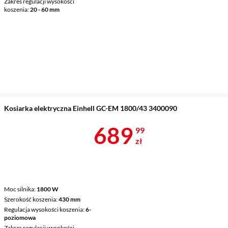
Zakres regulacji wysokości
koszenia
20 - 60 mm
Kosiarka elektryczna Einhell GC-EM 1800/43 3400090
Cena 689,99 
689
99
zł
Moc silnika
1800 W
Szerokość koszenia
430 mm
Regulacja wysokości koszenia
6-
poziomowa
Zakres regulacji wysokości