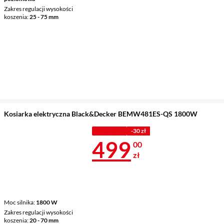
Zakres regulacji wysokości
koszenia
25 - 75 mm
Kosiarka elektryczna Black&Decker BEMW481ES-QS 1800W
Z KODEM
-30 zł
Cena 499 zł
499
00
zł
Moc silnika
1800 W
Zakres regulacji wysokości
koszenia
20 - 70 mm