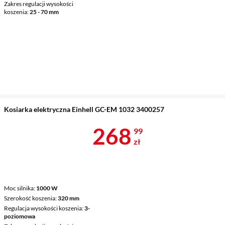
Zakres regulacji wysokości
koszenia
25 - 70 mm
Kosiarka elektryczna Einhell GC-EM 1032 3400257
Cena 268,99 
268
99
zł
Moc silnika
1000 W
Szerokość koszenia
320 mm
Regulacja wysokości koszenia
3-
poziomowa