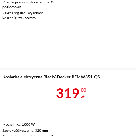
Regulacja wysokości koszenia
3-
poziomowa
Zakres regulacji wysokości
koszenia
25 - 65 mm
Kosiarka elektryczna Black&Decker BEMW351-QS
Cena 319 zł
319
00
zł
Moc silnika
1000 W
Szerokość koszenia
320 mm