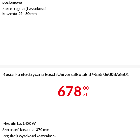
poziomowa
Zakres regulacji wysokości
koszenia
25 - 80 mm
Kosiarka elektryczna Bosch UniversalRotak 37-555 06008A6501
Cena 678 zł
678
00
zł
Moc silnika
1400 W
Szerokość koszenia
370 mm
Regulacja wysokości koszenia
5-