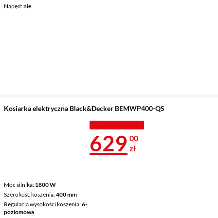
Napęd
nie
Kosiarka elektryczna Black&Decker BEMWP400-QS
TANIEJ Z KODEM
Cena 629 zł
629
00
zł
Moc silnika
1800 W
Szerokość koszenia
400 mm
Regulacja wysokości koszenia
6-
poziomowa