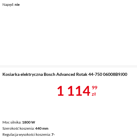
Napęd
nie
Kosiarka elektryczna Bosch Advanced Rotak 44-750 06008B9J00
Cena 1 114,9
1 114
99
zł
Moc silnika
1800 W
Szerokość koszenia
440 mm
Regulacja wysokości koszenia
7-