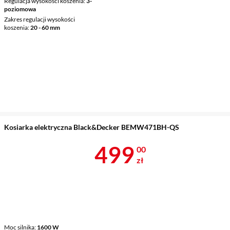
Regulacja wysokości koszenia
3-
poziomowa
Zakres regulacji wysokości
koszenia
20 - 60 mm
Kosiarka elektryczna Black&Decker BEMW471BH-QS
Cena 499 zł
499
00
zł
Moc silnika
1600 W