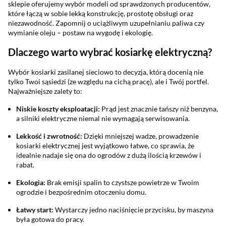
sklepie oferujemy wybór modeli od sprawdzonych producentów,
które łączą w sobie lekką konstrukcję, prostotę obsługi oraz
niezawodność. Zapomnij o uciążliwym uzupełnianiu paliwa czy
wymianie oleju – postaw na wygodę i ekologię.
Dlaczego warto wybrać kosiarkę elektryczną?
Wybór kosiarki zasilanej sieciowo to decyzja, którą docenią nie
tylko Twoi sąsiedzi (ze względu na cichą pracę), ale i Twój portfel.
Najważniejsze zalety to:
Niskie koszty eksploatacji:
Prąd jest znacznie tańszy niż benzyna,
a silniki elektryczne niemal nie wymagają serwisowania.
Lekkość i zwrotność:
Dzięki mniejszej wadze, prowadzenie
kosiarki elektrycznej jest wyjątkowo łatwe, co sprawia, że
idealnie nadaje się ona do ogrodów z dużą ilością krzewów i
rabat.
Ekologia:
Brak emisji spalin to czystsze powietrze w Twoim
ogrodzie i bezpośrednim otoczeniu domu.
Łatwy start:
Wystarczy jedno naciśnięcie przycisku, by maszyna
była gotowa do pracy.